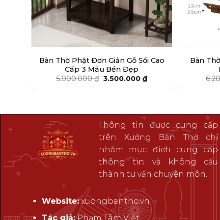
Bàn Thờ Phật Đơn Giản Gỗ Sồi Cao
Bàn Thờ
Cấp 3 Mẫu Bền Đẹp
Giá
Giá
5.000.000
₫
3.500.000
₫
6.2
gốc
hiện
là:
tại
5.000.000 ₫.
là:
3.500.000 ₫.
Thông tin được cung cấp
trên Xưởng Bàn Thờ chỉ
nhằm mục đích cung cấp
thông tin và không cấu
thành tư vấn chuyên môn.
Website:
xuongbantho.vn
Tác giả:
Phạm Tâm Việt