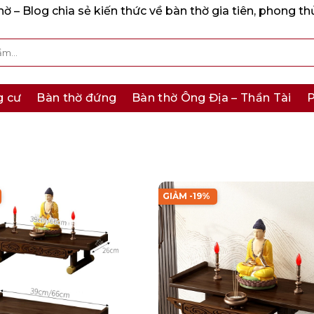
 – Blog chia sẻ kiến thức về bàn thờ gia tiên, phong th
g cư
Bàn thờ đứng
Bàn thờ Ông Địa – Thần Tài
P
GIẢM -19%