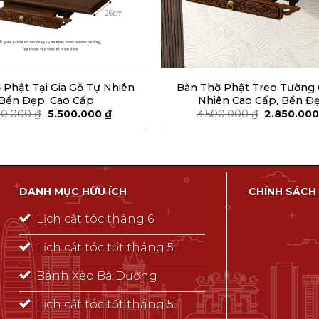
 Phật Tại Gia Gỗ Tự Nhiên
Bàn Thờ Phật Treo Tường
Bền Đẹp, Cao Cấp
Nhiên Cao Cấp, Bền Đ
Giá
Giá
Giá
00.000
₫
5.500.000
₫
3.500.000
₫
2.850.00
gốc
hiện
gốc
là:
tại
là:
6.200.000 ₫.
là:
3.500.000 
5.500.000 ₫.
DANH MỤC HỮU ÍCH
CHÍNH SÁCH
Lịch cắt tóc tháng 6
Lịch cắt tóc tốt tháng 5
Bánh Xèo Bà Dưỡng
Lịch cắt tóc tốt tháng 5