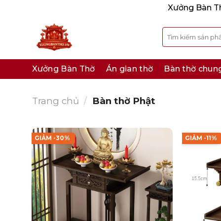
Bỏ
Xưởng Bàn Thờ
qua
nội
Tìm
kiếm:
dung
Xưởng Bàn Thờ
Án gian thờ
Bàn thờ chun
Trang chủ
/
Bàn thờ Phật
GIẢM -30%
GIẢM -11%