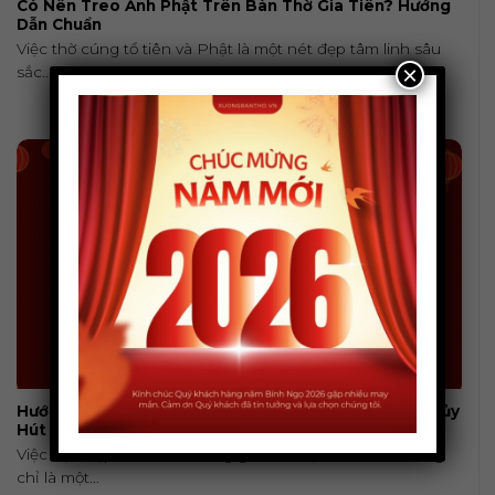
Có Nên Treo Ảnh Phật Trên Bàn Thờ Gia Tiên? Hướng
Dẫn Chuẩn
Việc thờ cúng tổ tiên và Phật là một nét đẹp tâm linh sâu
×
sắc...
Hướng Dẫn 5 Bước Bao Sái Ban Thờ Chuẩn Phong Thủy
Hút Tài Lộc
Việc dọn dẹp, lau chùi không gian thờ tự cuối năm không
chỉ là một...