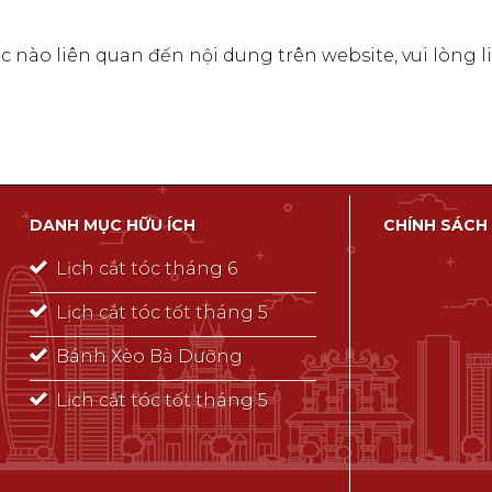
c nào liên quan đến nội dung trên website, vui lòng 
DANH MỤC HỮU ÍCH
CHÍNH SÁCH
Lịch cắt tóc tháng 6
Lịch cắt tóc tốt tháng 5
Bánh Xèo Bà Dưỡng
Lịch cắt tóc tốt tháng 5