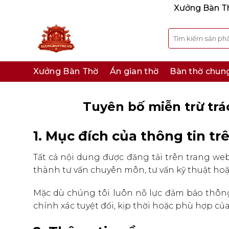
Bỏ
Xưởng Bàn Thờ
qua
nội
Tìm
kiếm:
dung
Xưởng Bàn Thờ
Án gian thờ
Bàn thờ chun
Tuyên bố miễn trừ trá
1. Mục đích của thông tin tr
Tất cả nội dung được đăng tải trên trang 
thành tư vấn chuyên môn, tư vấn kỹ thuật hoặ
Mặc dù chúng tôi luôn nỗ lực đảm bảo thông
chính xác tuyệt đối, kịp thời hoặc phù hợp củ