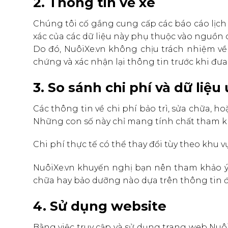
2. Thông tin về xe
Chúng tôi cố gắng cung cấp các báo cáo lịch s
xác của các dữ liệu này phụ thuộc vào nguồn 
Do đó, NuôiXe.vn không chịu trách nhiệm về 
chứng và xác nhận lại thông tin trước khi đư
3. So sánh chi phí và dữ liệu
Các thông tin về chi phí bảo trì, sửa chữa, 
Những con số này chỉ mang tính chất tham kh
Chi phí thực tế có thể thay đổi tùy theo khu vự
NuôiXe.vn khuyến nghị bạn nên tham khảo ý k
chữa hay bảo dưỡng nào dựa trên thông tin đ
4. Sử dụng website
Bằng việc truy cập và sử dụng trang web Nuôi