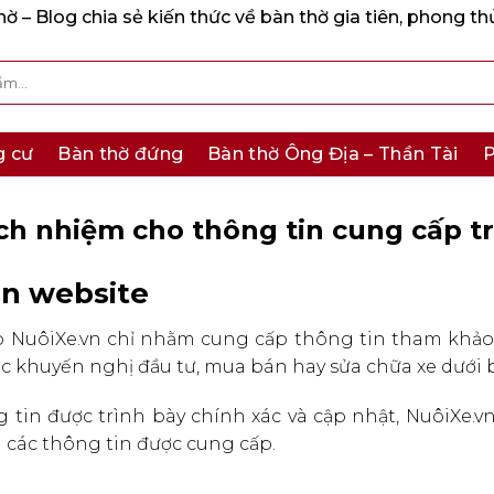
 – Blog chia sẻ kiến thức về bàn thờ gia tiên, phong th
g cư
Bàn thờ đứng
Bàn thờ Ông Địa – Thần Tài
P
ch nhiệm cho thông tin cung cấp t
ên website
web NuôiXe.vn chỉ nhằm cung cấp thông tin tham kh
c khuyến nghị đầu tư, mua bán hay sửa chữa xe dưới b
 tin được trình bày chính xác và cập nhật, NuôiXe.
a các thông tin được cung cấp.