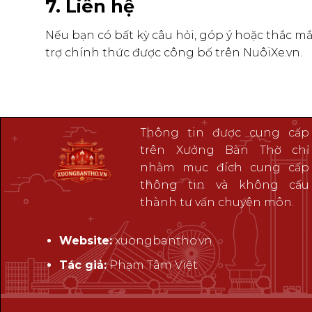
7. Liên hệ
Nếu bạn có bất kỳ câu hỏi, góp ý hoặc thắc mắ
trợ chính thức được công bố trên NuôiXe.vn.
Thông tin được cung cấp
trên Xưởng Bàn Thờ chỉ
nhằm mục đích cung cấp
thông tin và không cấu
thành tư vấn chuyên môn.
Website:
xuongbantho.vn
Tác giả:
Phạm Tâm Việt