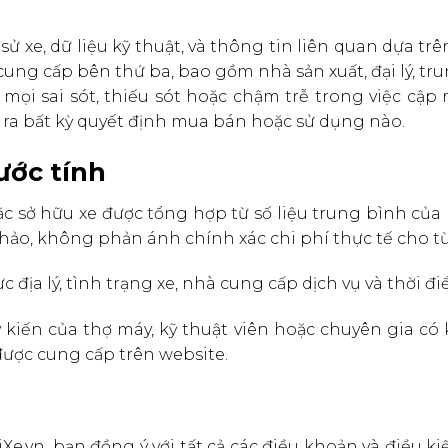
ử xe, dữ liệu kỹ thuật, và thông tin liên quan dựa trê
cung cấp bên thứ ba, bao gồm nhà sản xuất, đại lý, t
mọi sai sót, thiếu sót hoặc chậm trễ trong việc cập
a ra bất kỳ quyết định mua bán hoặc sử dụng nào.
 ước tính
hoặc sở hữu xe được tổng hợp từ số liệu trung bình c
ảo, không phản ánh chính xác chi phí thực tế cho t
c địa lý, tình trạng xe, nhà cung cấp dịch vụ và thời đ
iến của thợ máy, kỹ thuật viên hoặc chuyên gia có 
ược cung cấp trên website.
Xe.vn, bạn đồng ý với tất cả các điều khoản và điều 