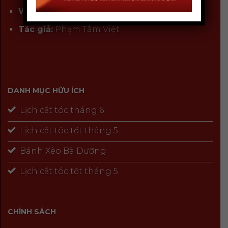
Website:
xuongbantho.vn
Tác giả:
Phạm Tâm Việt
DANH MỤC HỮU ÍCH
Lịch cắt tóc tháng 6
Lịch cắt tóc tốt tháng 5
Bánh Xèo Bà Dưỡng
Lịch cắt tóc tốt tháng 5
CHÍNH SÁCH