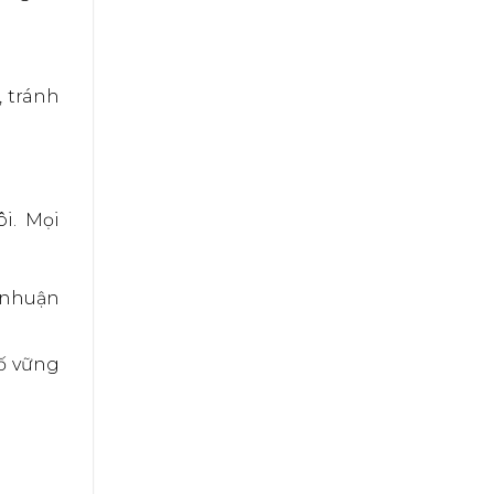
, tránh
i. Mọi
i nhuận
ố vững