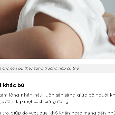
h cho con bú theo từng trường hợp cụ thể.
i khác bú
tấm lòng nhân hậu, luôn sẵn sàng giúp đỡ người k
ược đền đáp một cách xứng đáng.
ù trợ, giúp đỡ vượt qua khó khăn hoặc mang đến nh