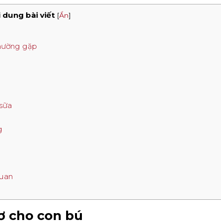
 dung bài viết
[
Ẩn
]
thường gặp
sữa
g
quan
mơ cho con bú