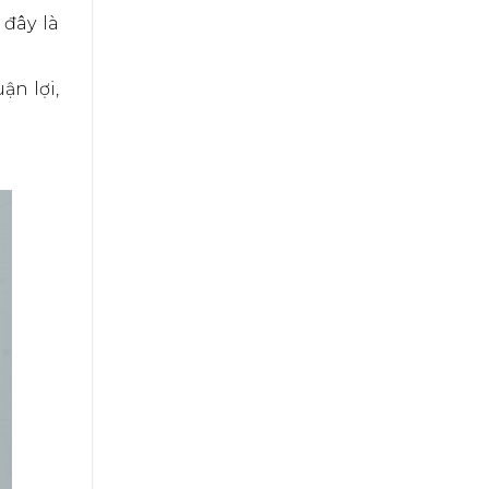
 đây là
ận lợi,