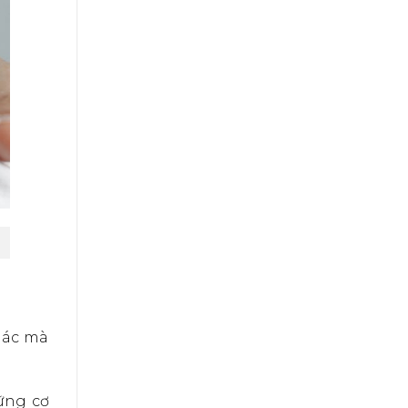
hác mà
ững cơ