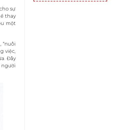
 cho sự
hể thay
ệu một
 “nuôi
g việc,
ửa. Đây
 người