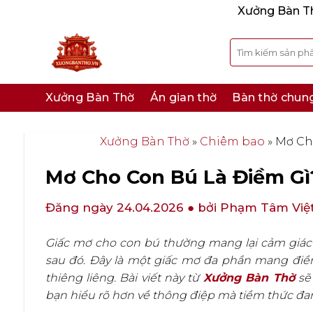
Bỏ
Xưởng Bàn Thờ
qua
nội
Tìm
kiếm:
dung
Xưởng Bàn Thờ
Án gian thờ
Bàn thờ chun
Xưởng Bàn Thờ
»
Chiêm bao
»
Mơ Cho
Mơ Cho Con Bú Là Điềm Gì?
Đăng ngày 24.04.2026
● bởi Phạm Tâm Việ
Giấc mơ cho con bú thường mang lại cảm giác ấ
sau đó. Đây là một giấc mơ đa phần mang điề
thiêng liêng. Bài viết này từ
Xưởng Bàn Thờ
sẽ 
bạn hiểu rõ hơn về thông điệp mà tiềm thức đa