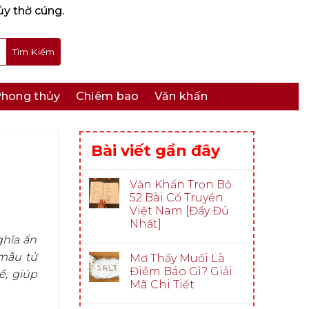
ủy thờ cúng.
hong thủy
Chiêm bao
Văn khấn
Bài viết gần đây
Văn Khấn Trọn Bộ
52 Bài Cổ Truyền
Việt Nam [Đầy Đủ
Nhất]
ghĩa ẩn
 mẫu tử
Mơ Thấy Muối Là
Điềm Báo Gì? Giải
ể, giúp
Mã Chi Tiết