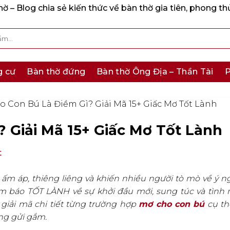
 – Blog chia sẻ kiến thức về bàn thờ gia tiên, phong th
g cư
Bàn thờ đứng
Bàn thờ Ông Địa – Thần Tài
P
 Con Bú Là Điềm Gì? Giải Mã 15+ Giấc Mơ Tốt Lành
 Giải Mã 15+ Giấc Mơ Tốt Lành
t
m áp, thiêng liêng và khiến nhiều người tò mò về ý n
m báo TỐT LÀNH về sự khởi đầu mới, sung túc và tình
giải mã chi tiết từng trường hợp
mơ cho con bú
cụ th
ng gửi gắm.