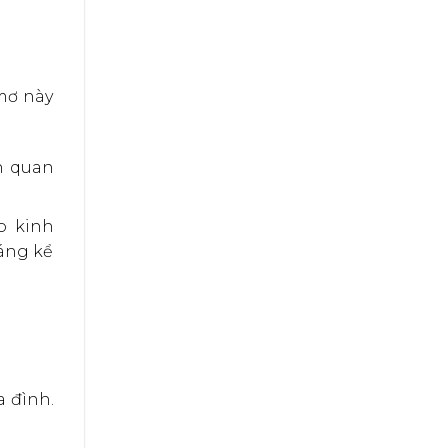
mơ này
h quan
o kinh
áng kể
a đình.