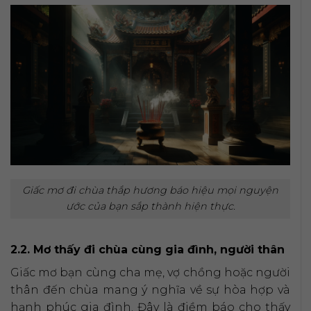
Giấc mơ đi chùa thắp hương báo hiệu mọi nguyện
ước của bạn sắp thành hiện thực.
2.2. Mơ thấy đi chùa cùng gia đình, người thân
Giấc mơ bạn cùng cha mẹ, vợ chồng hoặc người
thân đến chùa mang ý nghĩa về sự hòa hợp và
hạnh phúc gia đình. Đây là điềm báo cho thấy