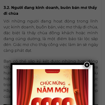
3.2. Người đang kinh doanh, buôn bán mơ thấy
đi chùa
Với những người đang hoạt động trong lĩnh
vực kinh doanh, buôn bán, việc mơ thấy đi chùa,
đặc biệt là thấy chùa đông khách hoặc mình
đang cúng dường, là một điềm báo tài lộc sắp
đến. Giấc mơ cho thấy công việc làm ăn sẽ ngày
càng phát đạt.
Bạn có thể sắp ký kết được những hợp đồng
×
lớn, gặp được đối tác làm ăn uy tín hoặc tìm ra
hướng đi mới mang lại lợi nhuận cao. Đây là dấu
hiệu cho thấy sự thành tâm và những nỗ lực
trong công việc của bạn đang được đền đáp.
Hãy nắm bắt cơ hội này để phát triển sự nghiệp
của mình lên một tầm cao mới.