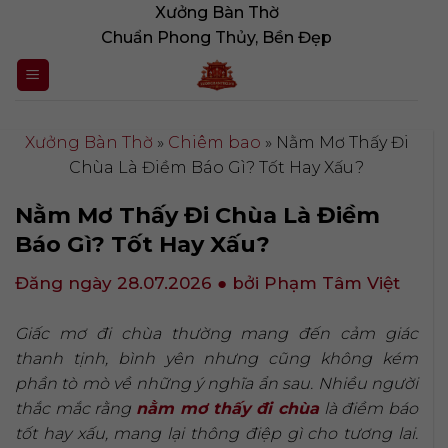
Bỏ
Xưởng Bàn Thờ
qua
Chuẩn Phong Thủy, Bền Đẹp
nội
dung
Xưởng Bàn Thờ
»
Chiêm bao
»
Nằm Mơ Thấy Đi
Chùa Là Điềm Báo Gì? Tốt Hay Xấu?
Nằm Mơ Thấy Đi Chùa Là Điềm
Báo Gì? Tốt Hay Xấu?
Đăng ngày 28.07.2026
● bởi Phạm Tâm Việt
Giấc mơ đi chùa thường mang đến cảm giác
thanh tịnh, bình yên nhưng cũng không kém
phần tò mò về những ý nghĩa ẩn sau. Nhiều người
thắc mắc rằng
nằm mơ thấy đi chùa
là điềm báo
tốt hay xấu, mang lại thông điệp gì cho tương lai.