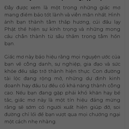
Đây được xem là một trong những giấc mơ
mang điềm báo tốt lành và viên mãn nhất. Hình
ảnh bạn thành tâm thắp hương, cúi đầu lạy
Phật thể hiện sự kính trọng và những mong
cầu chân thành từ sâu thẳm trong tâm hồn
bạn.
Giấc mơ này báo hiệu rằng mọi nguyện ước của
bạn về công danh, sự nghiệp, gia đạo và sức
khỏe đều sắp trở thành hiện thực. Con đường
tài lộc đang rộng mở, những dự định kinh
doanh hay đầu tư đều có khả năng thành công
cao. Nếu bạn đang gặp phải khó khăn hay bế
tắc, giấc mơ này là một tín hiệu đáng mừng
rằng sẽ sớm có người xuất hiện giúp đỡ, soi
đường chỉ lối để bạn vượt qua mọi chướng ngại
một cách nhẹ nhàng.