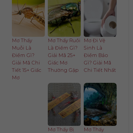
Mơ Thấy
Mơ Thấy Ruồi
Mơ Đi Vệ
Muỗi Là
Là Điềm Gì?
Sinh Là
Điềm Gì?
Giải Mã 25+
Điềm Báo
Giải Mã Chi
Giấc Mơ
Gì? Giải Mã
Tiết 15+ Giấc
Thường Gặp
Chi Tiết Nhất
Mơ
Mơ Thấy Bị
Mơ Thấy