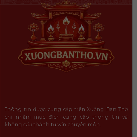
Thông tin được cung cấp trên Xưởng Bàn Thờ
chỉ nhằm mục đích cung cấp thông tin và
không cấu thành tư vấn chuyên môn.