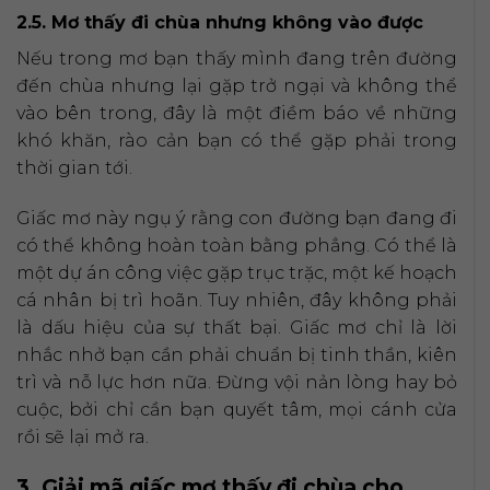
2.5. Mơ thấy đi chùa nhưng không vào được
Nếu trong mơ bạn thấy mình đang trên đường
đến chùa nhưng lại gặp trở ngại và không thể
vào bên trong, đây là một điềm báo về những
khó khăn, rào cản bạn có thể gặp phải trong
thời gian tới.
Giấc mơ này ngụ ý rằng con đường bạn đang đi
có thể không hoàn toàn bằng phẳng. Có thể là
một dự án công việc gặp trục trặc, một kế hoạch
cá nhân bị trì hoãn. Tuy nhiên, đây không phải
là dấu hiệu của sự thất bại. Giấc mơ chỉ là lời
nhắc nhở bạn cần phải chuẩn bị tinh thần, kiên
trì và nỗ lực hơn nữa. Đừng vội nản lòng hay bỏ
cuộc, bởi chỉ cần bạn quyết tâm, mọi cánh cửa
rồi sẽ lại mở ra.
3. Giải mã giấc mơ thấy đi chùa cho