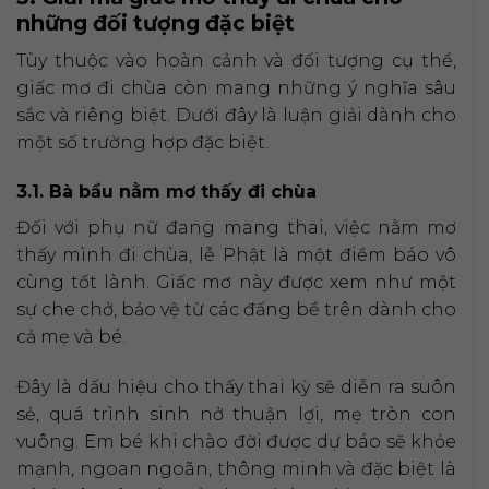
những đối tượng đặc biệt
Tùy thuộc vào hoàn cảnh và đối tượng cụ thể,
giấc mơ đi chùa còn mang những ý nghĩa sâu
sắc và riêng biệt. Dưới đây là luận giải dành cho
một số trường hợp đặc biệt.
3.1. Bà bầu nằm mơ thấy đi chùa
Đối với phụ nữ đang mang thai, việc nằm mơ
thấy mình đi chùa, lễ Phật là một điềm báo vô
cùng tốt lành. Giấc mơ này được xem như một
sự che chở, bảo vệ từ các đấng bề trên dành cho
cả mẹ và bé.
Đây là dấu hiệu cho thấy thai kỳ sẽ diễn ra suôn
sẻ, quá trình sinh nở thuận lợi, mẹ tròn con
vuông. Em bé khi chào đời được dự báo sẽ khỏe
mạnh, ngoan ngoãn, thông minh và đặc biệt là