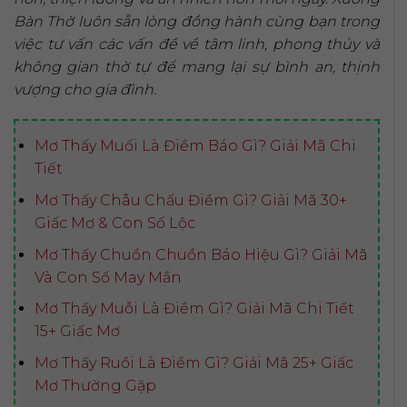
Bàn Thờ luôn sẵn lòng đồng hành cùng bạn trong
việc tư vấn các vấn đề về tâm linh, phong thủy và
không gian thờ tự để mang lại sự bình an, thịnh
vượng cho gia đình.
Mơ Thấy Muối Là Điềm Báo Gì? Giải Mã Chi
Tiết
Mơ Thấy Châu Chấu Điềm Gì? Giải Mã 30+
Giấc Mơ & Con Số Lộc
Mơ Thấy Chuồn Chuồn Báo Hiệu Gì? Giải Mã
Và Con Số May Mắn
Mơ Thấy Muỗi Là Điềm Gì? Giải Mã Chi Tiết
15+ Giấc Mơ
Mơ Thấy Ruồi Là Điềm Gì? Giải Mã 25+ Giấc
Mơ Thường Gặp