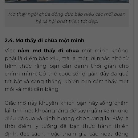
Mơ thấy ngôi chùa đông đúc báo hiệu các mối quan
hệ xã hội phát triển tốt đẹp.
2.4. Mơ thấy đi chùa một mình
Việc
nằm mơ thấy đi chùa
một mình không
phải là điềm báo xấu, mà là một lời nhắc nhở từ
tiềm thức rằng bạn cần dành thời gian cho
chính mình. Có thể cuộc sống gần đây đã quá
tất bật và căng thẳng, khiến bạn cảm thấy mệt
mỏi và mất cân bằng.
Giấc mơ này khuyến khích bạn hãy sống chậm
lại, tìm một khoảng lặng để suy ngẫm về những
điều đã qua và định hướng cho tương lai. Đây là
thời điểm lý tưởng để bạn thực hành thiền
định, đọc sách, hoặc tham gia các hoạt động