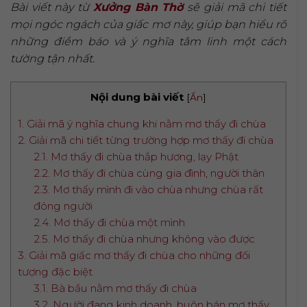
Bài viết này từ
Xưởng Bàn Thờ
sẽ giải mã chi tiết
mọi ngóc ngách của giấc mơ này, giúp bạn hiểu rõ
những điềm báo và ý nghĩa tâm linh một cách
tường tận nhất.
Nội dung bài viết
[
Ẩn
]
1. Giải mã ý nghĩa chung khi nằm mơ thấy đi chùa
2. Giải mã chi tiết từng trường hợp mơ thấy đi chùa
2.1. Mơ thấy đi chùa thắp hương, lạy Phật
2.2. Mơ thấy đi chùa cùng gia đình, người thân
2.3. Mơ thấy mình đi vào chùa nhưng chùa rất
đông người
2.4. Mơ thấy đi chùa một mình
2.5. Mơ thấy đi chùa nhưng không vào được
3. Giải mã giấc mơ thấy đi chùa cho những đối
tượng đặc biệt
3.1. Bà bầu nằm mơ thấy đi chùa
3.2. Người đang kinh doanh, buôn bán mơ thấy