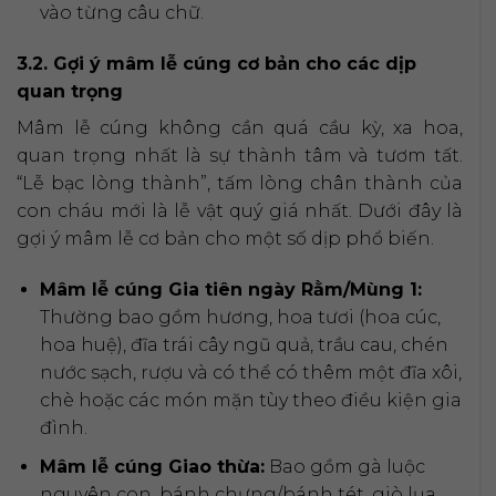
vào từng câu chữ.
3.2. Gợi ý mâm lễ cúng cơ bản cho các dịp
quan trọng
Mâm lễ cúng không cần quá cầu kỳ, xa hoa,
quan trọng nhất là sự thành tâm và tươm tất.
“Lễ bạc lòng thành”, tấm lòng chân thành của
con cháu mới là lễ vật quý giá nhất. Dưới đây là
gợi ý mâm lễ cơ bản cho một số dịp phổ biến.
Mâm lễ cúng Gia tiên ngày Rằm/Mùng 1:
Thường bao gồm hương, hoa tươi (hoa cúc,
hoa huệ), đĩa trái cây ngũ quả, trầu cau, chén
nước sạch, rượu và có thể có thêm một đĩa xôi,
chè hoặc các món mặn tùy theo điều kiện gia
đình.
Mâm lễ cúng Giao thừa:
Bao gồm gà luộc
nguyên con, bánh chưng/bánh tét, giò lụa,