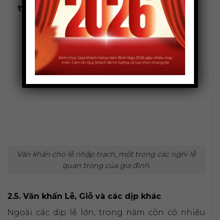
ty
Văn khấn cho lễ nhập trạch, một trong các nghi lễ
quan trọng của gia đình.
2.5. Văn khấn Lễ, Giỗ và các dịp khác
Ngoài các dịp lễ lớn, trong năm còn có nhiều