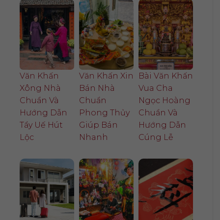
Văn Khấn
Văn Khấn Xin
Bài Văn Khấn
Xông Nhà
Bán Nhà
Vua Cha
Chuẩn Và
Chuẩn
Ngọc Hoàng
Hướng Dẫn
Phong Thủy
Chuẩn Và
Tẩy Uế Hút
Giúp Bán
Hướng Dẫn
Lộc
Nhanh
Cúng Lễ