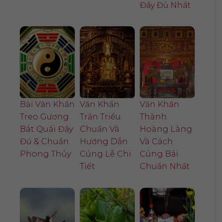
Đầy Đủ Nhất
Bài Văn Khấn
Văn Khấn
Văn Khấn
Treo Gương
Trần Triều
Thành
Bát Quái Đầy
Chuẩn Và
Hoàng Làng
Đủ & Chuẩn
Hướng Dẫn
Và Cách
Phong Thủy
Cúng Lễ Chi
Cúng Bái
Tiết
Chuẩn Nhất