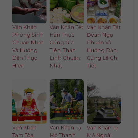
Văn Khấn
Văn Khấn Tết
Văn Khấn Tết
Phóng Sinh
Hàn Thực
Đoan Ngọ
Chuẩn Nhất
Cúng Gia
Chuẩn Và
Và Hướng
Tiên, Thần
Hướng Dẫn
Dẫn Thực
Linh Chuẩn
Cúng Lễ Chi
Hiện
Nhất
Tiết
Văn Khấn
Văn Khấn Tạ
Văn Khấn Tạ
Tam Tòa
Mộ Thanh
Mộ Ngoài