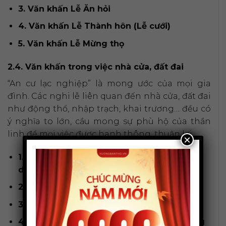
3. Văn khấn Lễ Ăn hỏi
4. Văn khấn Lễ Thành hôn (Lễ cưới)
5. Văn khấn Lễ Mừng thọ
2.4. Văn khấn trong việc nhà cửa, đất đai
“An cư lạc nghiệp” là mong ước của mọi gia
đình. Các nghi lễ liên quan đến nhà cửa, đất đai
như động thổ, nhập trạch, khai trương… đều có
ý nghĩa to lớn, cầu mong sự phù hộ của thần
linh để mọi việc được hanh thông, thuận lợi.
×
1. Văn khấn Lễ Động thổ (khởi công xây
dựng)
2. Văn khấn Lễ Cất nóc (Gác đòn dông)
3. Văn khấn Lễ Nhập trạch (về nhà mới)
4. Văn khấn Lễ Khai trương cửa hàng, công