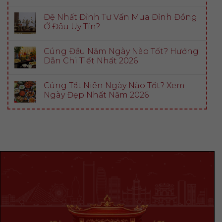
Đệ Nhất Đỉnh Tư Vấn Mua Đỉnh Đồng
Ở Đâu Uy Tín?
Cúng Đầu Năm Ngày Nào Tốt? Hướng
Dẫn Chi Tiết Nhất 2026
Cúng Tất Niên Ngày Nào Tốt? Xem
Ngày Đẹp Nhất Năm 2026