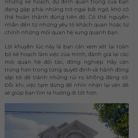
những kế hoạch, dự định quan trọng của bạn
đang gặp phải những trở ngại bất ngờ, khó có
thể hoàn thành đúng tiến độ. Có thể nguyên
nhân đến từ những yếu tố khách quan hoặc từ
chính những mối quan hệ xung quanh bạn.
Lời khuyên lúc này là bạn cần xem xét lại toàn
bộ kế hoạch làm việc của mình, đánh giá lại các
mối quan hệ đối tác, đồng nghiệp. Hãy cẩn
trọng hơn trong từng quyết định và hành động
sắp tới để tránh những rủi ro không đáng có.
Đôi khi, việc tạm dừng để nhìn nhận lại vấn đề
sẽ giúp bạn tìm ra hướng đi tốt hơn.