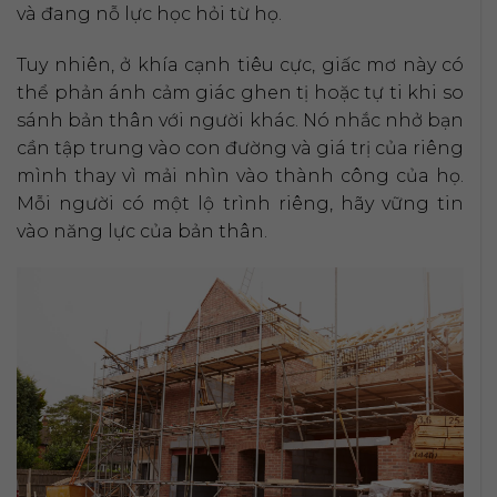
và đang nỗ lực học hỏi từ họ.
Tuy nhiên, ở khía cạnh tiêu cực, giấc mơ này có
thể phản ánh cảm giác ghen tị hoặc tự ti khi so
sánh bản thân với người khác. Nó nhắc nhở bạn
cần tập trung vào con đường và giá trị của riêng
mình thay vì mải nhìn vào thành công của họ.
Mỗi người có một lộ trình riêng, hãy vững tin
vào năng lực của bản thân.