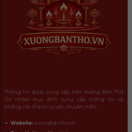
Thông tin được cung cấp trên Xưởng Bàn Thờ
chỉ nhằm mục đích cung cấp thông tin và
không cấu thành tư vấn chuyên môn.
Website:
xuongbantho.vn