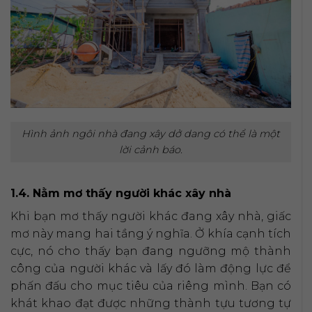
Hình ảnh ngôi nhà đang xây dở dang có thể là một
lời cảnh báo.
1.4. Nằm mơ thấy người khác xây nhà
Khi bạn mơ thấy người khác đang xây nhà, giấc
mơ này mang hai tầng ý nghĩa. Ở khía cạnh tích
cực, nó cho thấy bạn đang ngưỡng mộ thành
công của người khác và lấy đó làm động lực để
phấn đấu cho mục tiêu của riêng mình. Bạn có
khát khao đạt được những thành tựu tương tự