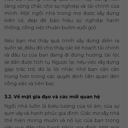
tảng vững chắc cho sự nghiệp và tài chính của
mình. Một ngôi nhà trong mơ được xây dựng
kiên cố, đẹp đẽ báo hiệu sự nghiệp hanh
thông, công việc thuận buồm xuôi gió.
Nếu bạn mơ thấy quá trình xây dựng diễn ra
suôn sẻ, điều đó cho thấy các kế hoạch tài chính
và đầu tư của bạn đang đi đúng hướng, tài lộc
sẽ dần được tích tụ. Ngược lại, nếu việc xây dựng
gặp trắc trở, đó là lời nhắc nhở bạn cần cẩn
trọng hơn trong các quyết định liên quan đến
công việc và tiền bạc.
3.2. Về mặt gia đạo và các mối quan hệ
Ngôi nhà luôn là biểu tượng của tổ ấm, của sự
sum vầy và hạnh phúc gia đình. Giấc mơ xây nhà
thể hiện mong muốn và nỗ lực của bạn trong
việc vun đắp cho hạnh phúc gia đình. Một mái