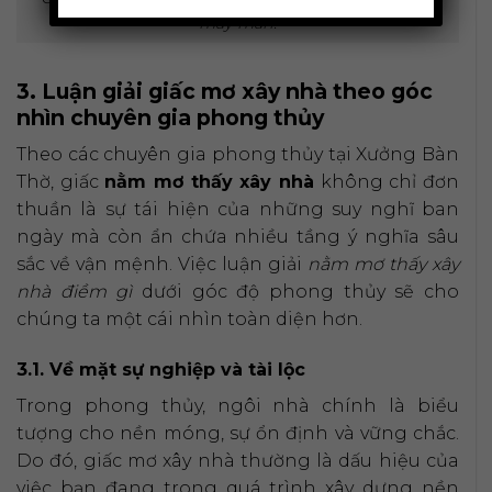
may mắn.
3. Luận giải giấc mơ xây nhà theo góc
nhìn chuyên gia phong thủy
Theo các chuyên gia phong thủy tại Xưởng Bàn
Thờ, giấc
nằm mơ thấy xây nhà
không chỉ đơn
thuần là sự tái hiện của những suy nghĩ ban
ngày mà còn ẩn chứa nhiều tầng ý nghĩa sâu
sắc về vận mệnh. Việc luận giải
nằm mơ thấy xây
nhà điềm gì
dưới góc độ phong thủy sẽ cho
chúng ta một cái nhìn toàn diện hơn.
3.1. Về mặt sự nghiệp và tài lộc
Trong phong thủy, ngôi nhà chính là biểu
tượng cho nền móng, sự ổn định và vững chắc.
Do đó, giấc mơ xây nhà thường là dấu hiệu của
việc bạn đang trong quá trình xây dựng nền