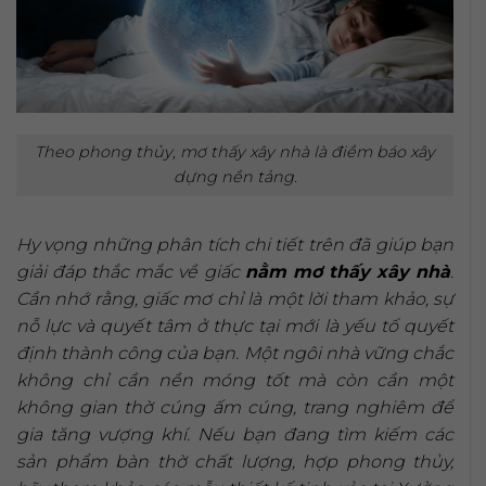
Theo phong thủy, mơ thấy xây nhà là điềm báo xây
dựng nền tảng.
Hy vọng những phân tích chi tiết trên đã giúp bạn
giải đáp thắc mắc về giấc
nằm mơ thấy xây nhà
.
Cần nhớ rằng, giấc mơ chỉ là một lời tham khảo, sự
nỗ lực và quyết tâm ở thực tại mới là yếu tố quyết
định thành công của bạn. Một ngôi nhà vững chắc
không chỉ cần nền móng tốt mà còn cần một
không gian thờ cúng ấm cúng, trang nghiêm để
gia tăng vượng khí. Nếu bạn đang tìm kiếm các
sản phẩm bàn thờ chất lượng, hợp phong thủy,