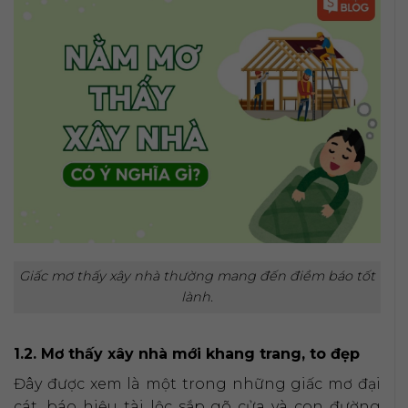
Giấc mơ thấy xây nhà thường mang đến điềm báo tốt
lành.
1.2. Mơ thấy xây nhà mới khang trang, to đẹp
Đây được xem là một trong những giấc mơ đại
cát, báo hiệu tài lộc sắp gõ cửa và con đường