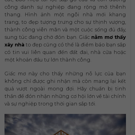
công danh sự nghiệp đang rộng mở thênh
thang. Hình ảnh một ngôi nhà mới khang
trang, to đẹp tượng trưng cho sự thịnh vượng,
thành công viên mãn và một cuộc sống đủ đầy,
sung túc đang chờ đón bạn. Giấc
nằm mơ thấy
xây nhà
to đẹp cũng có thể là điềm báo bạn sắp
có tin vui liên quan đến đất đai, nhà cửa hoặc
một khoản đầu tư lớn thành công.
Giấc mơ này cho thấy những nỗ lực của bạn
không chỉ được ghi nhận mà còn mang lại kết
quả vượt ngoài mong đợi. Hãy chuẩn bị tinh
thần để đón nhận những cơ hội lớn về tài chính
và sự nghiệp trong thời gian sắp tới.