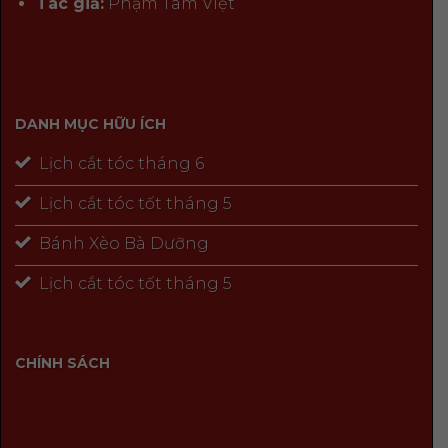
Tác giả:
Phạm Tâm Việt
DANH MỤC HỮU ÍCH
Lịch cắt tóc tháng 6
Lịch cắt tóc tốt tháng 5
Bánh Xèo Bà Dưỡng
Lịch cắt tóc tốt tháng 5
CHÍNH SÁCH