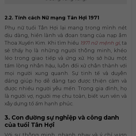
2.2. Tính cách Nữ mạng Tân Hợi 1971
Phụ nữ tuổi Tân Hợi lại mang trong mình nét
dịu dàng, hiền lành và đoan trang của nạp âm
Thoa Xuyến Kim. Khi tìm hiểu
1971 nữ mệnh gì
, ta
sẽ thấy họ là những người thông minh, khéo
léo trong giao tiếp và ứng xử. Họ sở hữu một
tấm lòng nhân hậu, luôn đối xử chân thành với
mọi người xung quanh. Sự tinh tế và duyên
dáng giúp họ dễ dàng tạo được thiện cảm và
được nhiều người yêu mến. Trong gia đình, họ
là người vợ, người mẹ chu toàn, biết vun vén và
xây dựng tổ ấm hạnh phúc.
3. Con đường sự nghiệp và công danh
của tuổi Tân Hợi
Với sự thông minh, nhanh nhạy và ý chí vươn