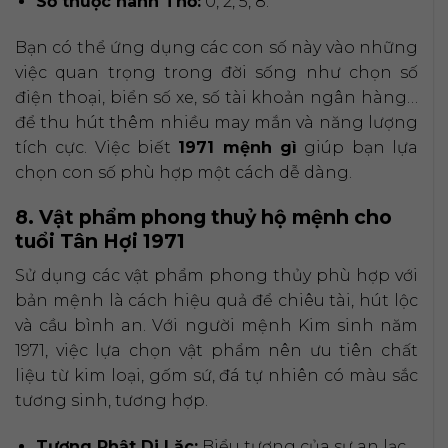
Số thuộc hành Thổ:
0, 2, 5, 8.
Bạn có thể ứng dụng các con số này vào những
việc quan trọng trong đời sống như chọn số
điện thoại, biển số xe, số tài khoản ngân hàng…
để thu hút thêm nhiều may mắn và năng lượng
tích cực. Việc biết
1971 mệnh gì
giúp bạn lựa
chọn con số phù hợp một cách dễ dàng.
8. Vật phẩm phong thuỷ hộ mệnh cho
tuổi Tân Hợi 1971
Sử dụng các vật phẩm phong thủy phù hợp với
bản mệnh là cách hiệu quả để chiêu tài, hút lộc
và cầu bình an. Với người mệnh Kim sinh năm
1971, việc lựa chọn vật phẩm nên ưu tiên chất
liệu từ kim loại, gốm sứ, đá tự nhiên có màu sắc
tương sinh, tương hợp.
Tượng Phật Di Lặc:
Biểu tượng của sự an lạc,