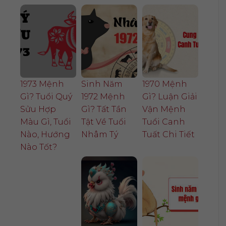
1973 Mệnh
Sinh Năm
1970 Mệnh
Gì? Tuổi Quý
1972 Mệnh
Gì? Luận Giải
Sửu Hợp
Gì? Tất Tần
Vận Mệnh
Màu Gì, Tuổi
Tật Về Tuổi
Tuổi Canh
Nào, Hướng
Nhâm Tý
Tuất Chi Tiết
Nào Tốt?