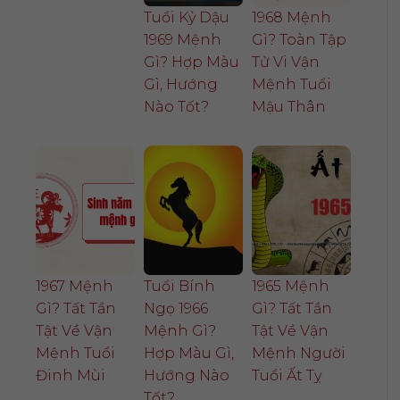
Tuổi Kỷ Dậu
1968 Mệnh
1969 Mệnh
Gì? Toàn Tập
Gì? Hợp Màu
Tử Vi Vận
Gì, Hướng
Mệnh Tuổi
Nào Tốt?
Mậu Thân
1967 Mệnh
Tuổi Bính
1965 Mệnh
Gì? Tất Tần
Ngọ 1966
Gì? Tất Tần
Tật Về Vận
Mệnh Gì?
Tật Về Vận
Mệnh Tuổi
Hợp Màu Gì,
Mệnh Người
Đinh Mùi
Hướng Nào
Tuổi Ất Tỵ
Tốt?