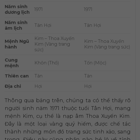
Năm sinh
1971
1971
dương lịch
Năm sinh
Tân Hợi
Tân Hợi
âm lịch
Kim – Thoa Xuyến
Mệnh Ngũ
Kim – Thoa Xuyến
Kim (Vàng trang
hành
Kim (Vàng trang sức)
sức)
Cung
Khôn (Thổ)
Tốn (Mộc)
mệnh
Thiên can
Tân
Tân
Địa chi
Hợi
Hợi
Thông qua bảng trên, chúng ta có thể thấy rõ
người sinh năm 1971 thuộc tuổi Tân Hợi, mang
mệnh Kim, cụ thể là nạp âm Thoa Xuyến Kim.
Đây là một loại vàng quý hiếm, được chế tác
thành những món đồ trang sức tinh xảo, sang
trọng. Điều này cũng phần nào hé lộ về tính