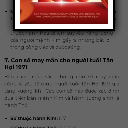
Màu hành Hỏa (Tương khắc):
Đỏ, Hồng, Cam,
Tím. Trong Ngũ hành, Hỏa khắc Kim (lửa làm
tan chảy kim loại). Việc sử dụng các màu
thuộc hành Hỏa sẽ làm suy yếu năng lượng
của người mệnh Kim, gây ra những bất lợi
trong công việc và cuộc sống.
7. Con số may mắn cho người tuổi Tân
Hợi 1971
Bên cạnh màu sắc, những con số may mắn
cũng là yếu tố giúp người tuổi Tân Hợi 1971 gia
tăng vượng khí. Các con số này được xác định
dựa trên bản mệnh Kim và hành tương sinh là
hành Thổ.
Số thuộc hành Kim:
6, 7.