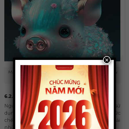
×
Màu sắc tương sinh giúp tuổi Tân Hợi thu hút nhiều
may mắn, tài lộc.
6.2. Màu tương khắc (Nên tránh)
Ngược lại, người tuổi Tân Hợi nên hạn chế sử
dụng những màu sắc dưới đây để tránh bị ức
chế năng lượng, cản trở may mắn và gặp phải
những điều không mong muốn.