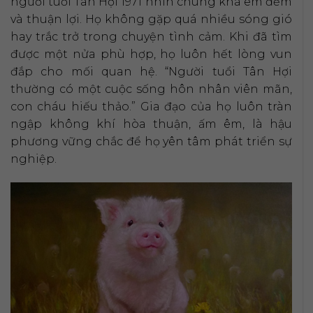
người tuổi Tân Hợi 1971 nhìn chung khá êm đềm
và thuận lợi. Họ không gặp quá nhiều sóng gió
hay trắc trở trong chuyện tình cảm. Khi đã tìm
được một nửa phù hợp, họ luôn hết lòng vun
đắp cho mối quan hệ. “Người tuổi Tân Hợi
thường có một cuộc sống hôn nhân viên mãn,
con cháu hiếu thảo.” Gia đạo của họ luôn tràn
ngập không khí hòa thuận, ấm êm, là hậu
phương vững chắc để họ yên tâm phát triển sự
nghiệp.