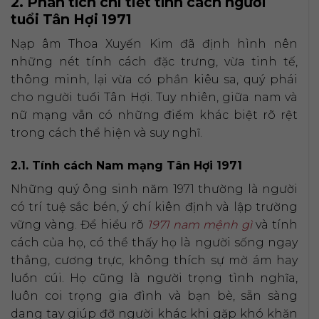
2. Phân tích chi tiết tính cách người
tuổi Tân Hợi 1971
Nạp âm Thoa Xuyến Kim đã định hình nên
những nét tính cách đặc trưng, vừa tinh tế,
thông minh, lại vừa có phần kiêu sa, quý phái
cho người tuổi Tân Hợi. Tuy nhiên, giữa nam và
nữ mạng vẫn có những điểm khác biệt rõ rệt
trong cách thể hiện và suy nghĩ.
2.1. Tính cách Nam mạng Tân Hợi 1971
Những quý ông sinh năm 1971 thường là người
có trí tuệ sắc bén, ý chí kiên định và lập trường
vững vàng. Để hiểu rõ
1971 nam mệnh gì
và tính
cách của họ, có thể thấy họ là người sống ngay
thẳng, cương trực, không thích sự mờ ám hay
luồn cúi. Họ cũng là người trọng tình nghĩa,
luôn coi trọng gia đình và bạn bè, sẵn sàng
dang tay giúp đỡ người khác khi gặp khó khăn