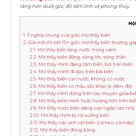
ràng hơn dưới góc độ tâm linh và phong thủy.
Nội
1. Ý nghĩa chung của giấc mơ thấy biển
2. Giải mã chi tiết 15+ giấc mơ thấy biển thường gặ
2.1. Mơ thấy biển lặng, nước trong xanh
2.2. Mơ thấy biển động, sóng lớn, sóng thần
2.3. Mơ thấy mình đang tắm biển, bơi trên biển
2.4. Mơ thấy mình đi dạo trên bãi biển
2.5. Mơ thấy biển cạn nước, không có nước
2.6. Mơ thấy biển có màu sắc khác lạ (đen, đỏ)
2.7. Mơ thấy mình đứng trên tàu thuyền giữa bi
2.8. Mơ thấy bình minh hoặc hoàng hôn trên bi
2.9. Mơ thấy nước biển dâng cao ngập vào nhà
2.10. Mơ thấy mình bị rơi xuống biển
2.11. Mơ thấy các sinh vật biển (cá heo, cá mập)
2.12. Mơ thấy biển đóng băng