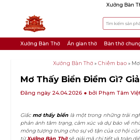
Bỏ
Xưởng Bàn Thờ
qua
nội
Tìm
kiếm:
dung
Xưởng Bàn Thờ
Án gian thờ
Bàn thờ chun
Xưởng Bàn Thờ
»
Chiêm bao
»
Mơ 
Mơ Thấy Biển Điềm Gì? Giả
Đăng ngày 24.04.2026
● bởi Phạm Tâm Việ
Giấc
mơ thấy biển
là một trong những trải ng
phản ánh tâm trạng, cảm xúc và dự báo về nhữn
mông tượng trưng cho sự vô tận của cơ hội cũn
từ
Xưởng Bàn Thờ
sẽ giải mã chi tiết và toàn d