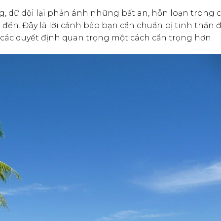
g, dữ dội lại phản ánh những bất an, hỗn loạn trong
đến. Đây là lời cảnh báo bạn cần chuẩn bị tinh thần đ
i các quyết định quan trọng một cách cẩn trọng hơn.