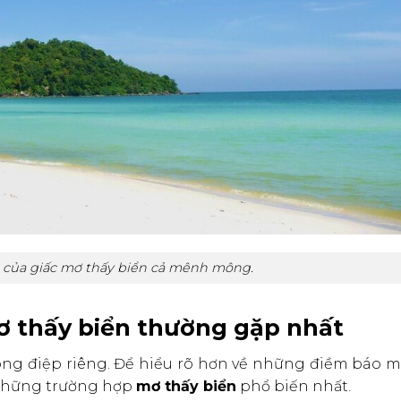
g của giấc mơ thấy biển cả mênh mông.
 mơ thấy biển thường gặp nhất
ông điệp riêng. Để hiểu rõ hơn về những điềm báo m
 những trường hợp
mơ thấy biển
phổ biến nhất.