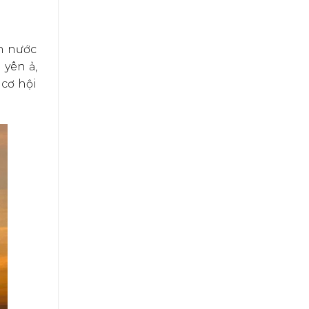
n nước
yên ả,
 cơ hội