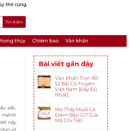
ủy thờ cúng.
hong thủy
Chiêm bao
Văn khấn
Bài viết gần đây
Văn Khấn Trọn Bộ
52 Bài Cổ Truyền
Việt Nam [Đầy Đủ
Nhất]
âu sắc,
Mơ Thấy Muối Là
Điềm Báo Gì? Giải
cả mênh
Mã Chi Tiết
iết này
nhìn rõ