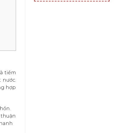
và tiềm
t nước.
ờng hợp
 hồn.
u thuận
thanh