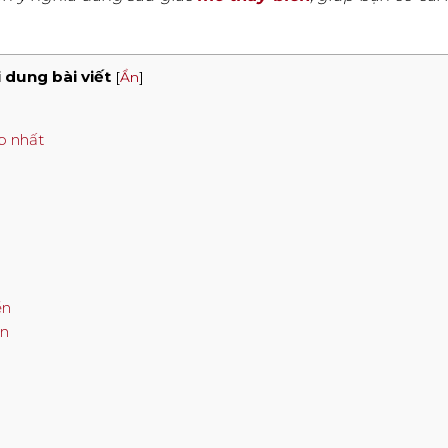
 dung bài viết
[
Ẩn
]
p nhất
ển
ển