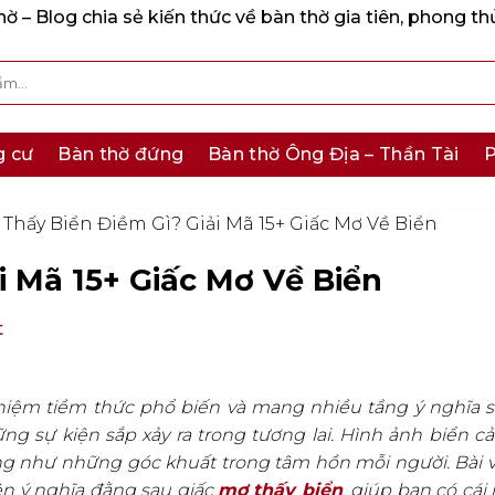
 – Blog chia sẻ kiến thức về bàn thờ gia tiên, phong th
g cư
Bàn thờ đứng
Bàn thờ Ông Địa – Thần Tài
P
Thấy Biển Điềm Gì? Giải Mã 15+ Giấc Mơ Về Biển
i Mã 15+ Giấc Mơ Về Biển
t
hiệm tiềm thức phổ biến và mang nhiều tầng ý nghĩa s
g sự kiện sắp xảy ra trong tương lai. Hình ảnh biển 
g như những góc khuất trong tâm hồn mỗi người. Bài v
iện ý nghĩa đằng sau giấc
mơ thấy biển
, giúp bạn có cái 