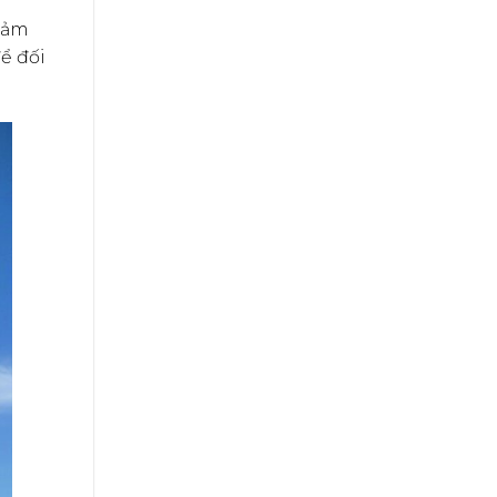
 cảm
ể đối