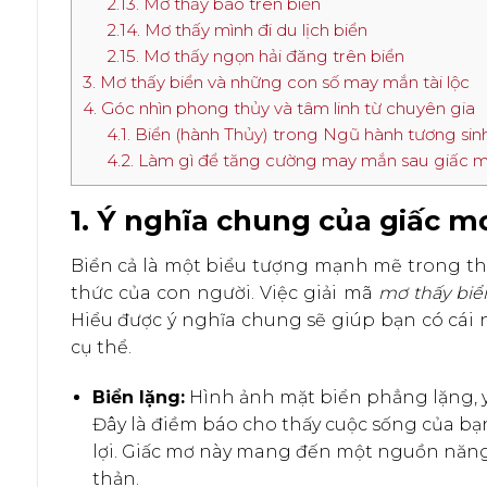
2.13. Mơ thấy bão trên biển
2.14. Mơ thấy mình đi du lịch biển
2.15. Mơ thấy ngọn hải đăng trên biển
3. Mơ thấy biển và những con số may mắn tài lộc
4. Góc nhìn phong thủy và tâm linh từ chuyên gia
4.1. Biển (hành Thủy) trong Ngũ hành tương si
4.2. Làm gì để tăng cường may mắn sau giấc m
1. Ý nghĩa chung của giấc m
Biển cả là một biểu tượng mạnh mẽ trong thế 
thức của con người. Việc giải mã
mơ thấy biể
Hiểu được ý nghĩa chung sẽ giúp bạn có cái 
cụ thể.
Biển lặng:
Hình ảnh mặt biển phẳng lặng, yê
Đây là điềm báo cho thấy cuộc sống của bạ
lợi. Giấc mơ này mang đến một nguồn năng 
thản.