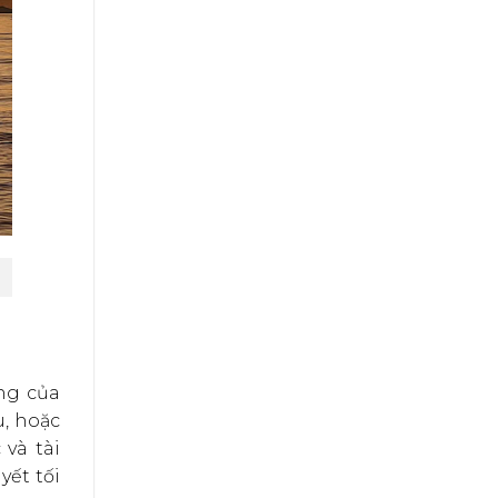
ng của
, hoặc
 và tài
yết tối