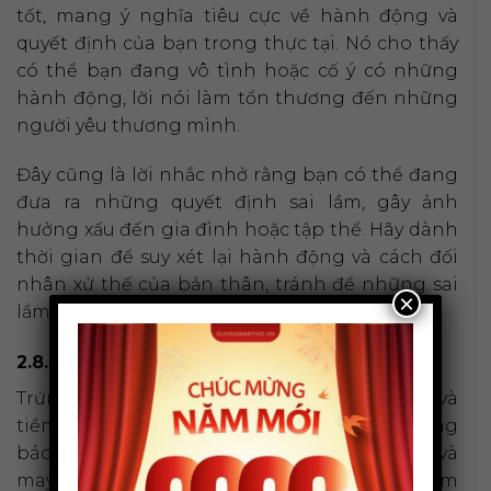
tốt, mang ý nghĩa tiêu cực về hành động và
quyết định của bạn trong thực tại. Nó cho thấy
có thể bạn đang vô tình hoặc cố ý có những
hành động, lời nói làm tổn thương đến những
người yêu thương mình.
Đây cũng là lời nhắc nhở rằng bạn có thể đang
đưa ra những quyết định sai lầm, gây ảnh
hưởng xấu đến gia đình hoặc tập thể. Hãy dành
thời gian để suy xét lại hành động và cách đối
nhân xử thế của bản thân, tránh để những sai
×
lầm nhỏ gây ra hậu quả lớn và đáng tiếc.
2.8. Chiêm bao thấy bồ câu đẻ trứng
Trứng là biểu tượng của sự sống, sự khởi đầu và
tiềm năng. Vì vậy, giấc mơ thấy bồ câu đẻ trứng
báo hiệu một sự khởi đầu mới đầy hy vọng và
may mắn đang đến với bạn. Đây là thời điểm