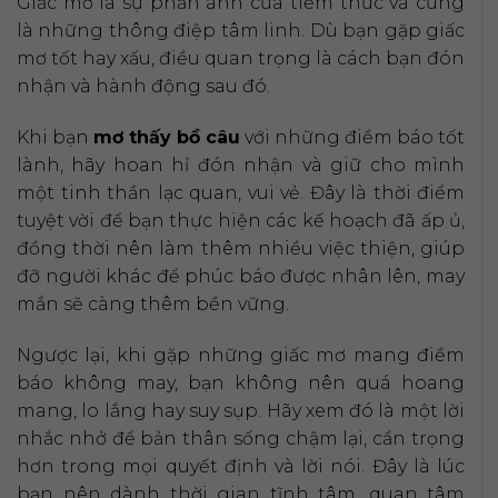
Giấc mơ là sự phản ánh của tiềm thức và cũng
là những thông điệp tâm linh. Dù bạn gặp giấc
mơ tốt hay xấu, điều quan trọng là cách bạn đón
nhận và hành động sau đó.
Khi bạn
mơ thấy bồ câu
với những điềm báo tốt
lành, hãy hoan hỉ đón nhận và giữ cho mình
một tinh thần lạc quan, vui vẻ. Đây là thời điểm
tuyệt vời để bạn thực hiện các kế hoạch đã ấp ủ,
đồng thời nên làm thêm nhiều việc thiện, giúp
đỡ người khác để phúc báo được nhân lên, may
mắn sẽ càng thêm bền vững.
Ngược lại, khi gặp những giấc mơ mang điềm
báo không may, bạn không nên quá hoang
mang, lo lắng hay suy sụp. Hãy xem đó là một lời
nhắc nhở để bản thân sống chậm lại, cẩn trọng
hơn trong mọi quyết định và lời nói. Đây là lúc
bạn nên dành thời gian tĩnh tâm, quan tâm