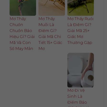
Mơ Thấy
Mơ Thấy
Mơ Thấy Ruồi
Chuồn
Muỗi Là
Là Điềm Gì?
Chuồn Báo
Điềm Gì?
Giải Mã 25+
Hiệu Gì? Giải
Giải Mã Chi
Giấc Mơ
Mã Và Con
Tiết 15+ Giấc
Thường Gặp
Số May Mắn
Mơ
Mơ Đi Vệ
Sinh Là
Điềm Báo