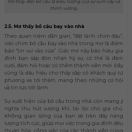
Mơ thấy đàn bồ câu là biểu tượng của sự sum vầy và
thịnh vượng.
2.5. Mơ thấy bồ câu bay vào nhà
Theo quan niệm dân gian, “đất lành chim đậu”,
việc chim bồ câu bay vào nhà trong mơ là điềm
báo “tin vui vào cửa”. Giấc mơ này báo hiệu gia
đình bạn sắp đón nhận hỷ sự, có thể là đám
cưới, đám hỏi hoặc có thêm thành viên mới. Đây
cũng là dấu hiệu cho thấy sắp có khách quý từ
phương xa tới thăm, mang theo những cơ hội
và tin tức tốt lành.
Sự xuất hiện của bồ câu trong nhà còn mang ý
nghĩa thu hút vượng khí, tài lộc cho gia chủ.
Không gian sống của bạn sẽ tràn đầy năng
lượng tích cực, giúp mọi việc trong gia đình đều
thuận hòa, công việc của các thành viên cũng