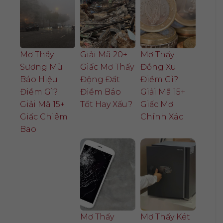
Mơ Thấy
Giải Mã 20+
Mơ Thấy
Sương Mù
Giấc Mơ Thấy
Đồng Xu
Báo Hiệu
Động Đất
Điềm Gì?
Điềm Gì?
Điềm Báo
Giải Mã 15+
Giải Mã 15+
Tốt Hay Xấu?
Giấc Mơ
Giấc Chiêm
Chính Xác
Bao
Mơ Thấy
Mơ Thấy Két