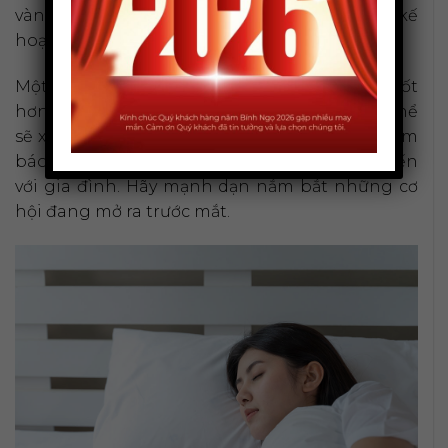
vàng để bạn bắt tay vào thực hiện những kế
hoạch, dự án đã ấp ủ từ lâu.
Một cơ hội đầu tư sinh lời, một công việc mới tốt
hơn hoặc một ý tưởng sáng tạo đột phá có thể
sẽ xuất hiện. Với phụ nữ, đây còn có thể là điềm
báo về chuyện con cái, báo hiệu tin vui sắp đến
với gia đình. Hãy mạnh dạn nắm bắt những cơ
hội đang mở ra trước mắt.