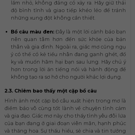
lầm nhỏ, không đáng có xảy ra. Hãy giữ thái
độ bình tĩnh và giao tiếp khéo léo để tránh
những xung đột không cần thiết.
Bồ câu màu đen:
Đây là một lời cảnh báo bạn
nên quan tâm hơn đến sức khỏe của bản
thân và gia đình. Ngoài ra, giấc mơ cũng ngụ
ý có thể có kẻ tiểu nhân đang ganh ghét, đố
kỵ và muốn hãm hại bạn sau lưng. Hãy chú ý
hơn trong lời ăn tiếng nói và hành động để
không tạo ra sơ hở cho người khác lợi dụng.
2.3. Chiêm bao thấy một cặp bồ câu
Hình ảnh một cặp bồ câu xuất hiện trong mơ là
điềm báo vô cùng tốt lành về chuyện tình cảm
và gia đạo. Giấc mơ này cho thấy tình yêu đôi lứa
của bạn đang ở giai đoạn viên mãn, hạnh phúc
và thăng hoa. Sự thấu hiểu, sẻ chia và tin tưởng