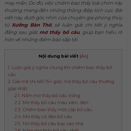
may mắn. Do đó, việc chiêm bao thấy loài chim này
thường mang đến những thông điệp tích cực. Bài
viết này, dưới góc nhìn của chuyên gia phong thủy
từ
Xưởng Bàn Thờ
, sẽ luận giải chi tiết ý nghĩa
đằng sau giấc
mơ thấy bồ câu
, giúp bạn hiểu rõ
hơn về những điềm báo sắp tới.
Nội dung bài viết
[
Ẩn
]
1. Luận giải ý nghĩa chung khi chiêm bao thấy bồ
câu
2. Giải mã chi tiết 15+ giấc mơ thấy bồ câu thường
gặp nhất
2.1. Nằm mơ thấy bồ câu trắng
2.2. Mơ thấy bồ câu màu xám, đen
2.3. Chiêm bao thấy một cặp bồ câu
2.4. Mơ thấy cả đàn bồ câu
2.5. Mơ thấy bồ câu bay vào nhà
2.6. Nằm mơ thấy bồ câu chết