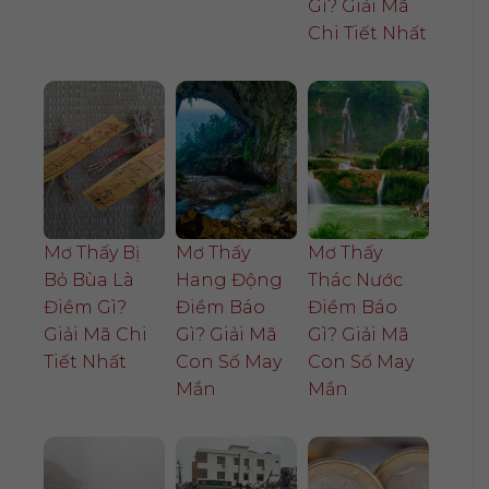
Gì? Giải Mã
Chi Tiết Nhất
Mơ Thấy Bị
Mơ Thấy
Mơ Thấy
Bỏ Bùa Là
Hang Động
Thác Nước
Điềm Gì?
Điềm Báo
Điềm Báo
Giải Mã Chi
Gì? Giải Mã
Gì? Giải Mã
Tiết Nhất
Con Số May
Con Số May
Mắn
Mắn