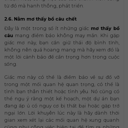
từ đó mà hanh thông, phát triển.
2.6. Nằm mơ thấy bồ câu chết
Đây là một trong số ít những giấc
mơ thấy bồ
câu
mang điềm báo không may mắn. Khi gặp
giấc mơ này, bạn cần giữ thái độ bình tĩnh,
không nên quá hoang mang mà hãy xem đó là
một lời cảnh báo để cẩn trọng hơn trong cuộc
sống.
Giấc mơ này có thể là điềm báo về sự đổ vỡ
trong một mối quan hệ quan trọng, có thể là
tình bạn thân thiết hoặc tình yêu. Nó cũng có
thể ngụ ý rằng một kế hoạch, một dự án bạn
đang ấp ủ có nguy cơ bị thất bại hoặc gặp trở
ngại lớn. Lời khuyên lúc này là hãy dành thời
gian xem xét lại các mối quan hệ xung quanh
cũng như công việc hiện tại để tìm ra những