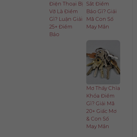
Điện Thoại Bị
Sắt Điềm
Vỡ Là Điềm
Báo Gì? Giải
Gì? Luận Giải
Mã Con Số
25+ Điềm
May Mắn
Báo
Mơ Thấy Chìa
Khóa Điềm
Gì? Giải Mã
20+ Giấc Mơ
& Con Số
May Mắn