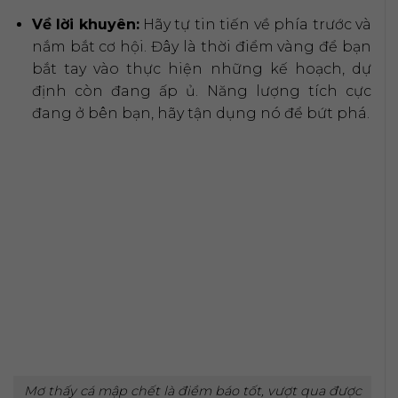
Về lời khuyên:
Hãy tự tin tiến về phía trước và
nắm bắt cơ hội. Đây là thời điểm vàng để bạn
bắt tay vào thực hiện những kế hoạch, dự
định còn đang ấp ủ. Năng lượng tích cực
đang ở bên bạn, hãy tận dụng nó để bứt phá.
Mơ thấy cá mập chết là điềm báo tốt, vượt qua được