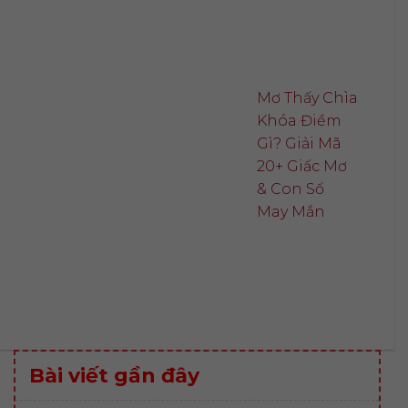
Mơ Thấy Chìa
Khóa Điềm
Gì? Giải Mã
20+ Giấc Mơ
& Con Số
May Mắn
Bài viết gần đây