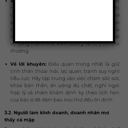
Về ý nghĩa:
Giấc mơ này thường phản ánh
nỗi lo lắng tiềm ẩn về sức khỏe của thai nhi
và những thử thách trong quá trình sinh nở
sắp tới. Tuy nhiên, nếu hình ảnh con cá mập
trong mơ hiền hòa, không tấn công, đây lại là
một điềm báo tốt, cho thấy đứa trẻ sinh ra sẽ
vô cùng mạnh mẽ, kiên cường và có ý chí phi
thường.
Về lời khuyên:
Điều quan trọng nhất là giữ
tinh thần thoải mái, lạc quan, tránh suy nghĩ
tiêu cực. Hãy tập trung vào việc chăm sóc sức
khỏe bản thân, ăn uống đủ chất, nghỉ ngơi
hợp lý và thăm khám định kỳ theo lịch hẹn
của bác sĩ để đảm bảo mọi thứ đều ổn định.
3.2. Người làm kinh doanh, doanh nhân mơ
thấy cá mập