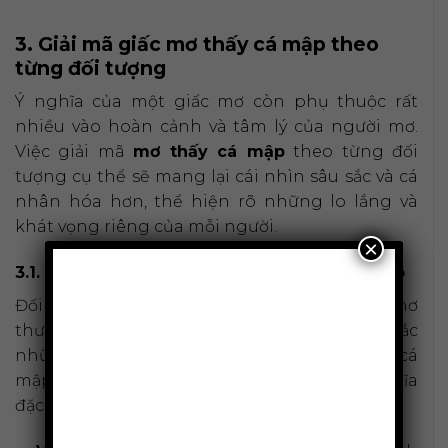
3. Giải mã giấc mơ thấy cá mập theo
từng đối tượng
Ý nghĩa của một giấc mơ còn phụ thuộc rất
nhiều vào hoàn cảnh và tâm lý của người mơ.
Việc giải mã
mơ thấy cá mập
theo từng đối
tượng cụ thể sẽ mang lại cái nhìn sâu sắc và cá
nhân hóa hơn, thể hiện rõ những lo lắng và
khát vọng riêng của mỗi người.
×
3.1. Phụ nữ mang thai chiêm bao thấy cá mập
Đối với phụ nữ đang mang thai, giấc mơ
thường nhạy cảm hơn và phản ánh sâu sắc
những thay đổi về tâm sinh lý. Giấc mơ về cá
mập trong giai đoạn này mang nhiều ý nghĩa
đặc biệt.