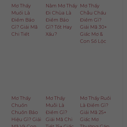
Mơ Thấy
Nằm Mơ Thấy
Mơ Thấy
Muối Là
Đi Chùa Là
Châu Chấu
Điềm Báo
Điềm Báo
Điềm Gì?
Gì? Giải Mã
Gì? Tốt Hay
Giải Mã 30+
Chi Tiết
Xấu?
Giấc Mơ &
Con Số Lộc
Mơ Thấy
Mơ Thấy
Mơ Thấy Ruồi
Chuồn
Muỗi Là
Là Điềm Gì?
Chuồn Báo
Điềm Gì?
Giải Mã 25+
Hiệu Gì? Giải
Giải Mã Chi
Giấc Mơ
Mã Và Con
Tiết 15+ Giấc
Thường Gặp