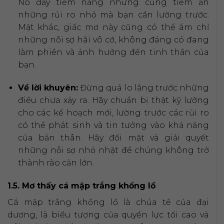
Nó đầy tiềm năng nhưng cũng tiềm ẩn
những rủi ro nhỏ mà bạn cần lường trước.
Mặt khác, giấc mơ này cũng có thể ám chỉ
những nỗi sợ hãi vô cớ, không đáng có đang
làm phiền và ảnh hưởng đến tinh thần của
bạn.
Về lời khuyên:
Đừng quá lo lắng trước những
điều chưa xảy ra. Hãy chuẩn bị thật kỹ lưỡng
cho các kế hoạch mới, lường trước các rủi ro
có thể phát sinh và tin tưởng vào khả năng
của bản thân. Hãy đối mặt và giải quyết
những nỗi sợ nhỏ nhặt để chúng không trở
thành rào cản lớn.
1.5. Mơ thấy cá mập trắng khổng lồ
Cá mập trắng khổng lồ là chúa tể của đại
dương, là biểu tượng của quyền lực tối cao và