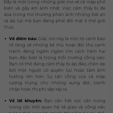
Đây là một trong những giấc mơ về cá mập phổ
biến và gây ám ảnh nhất. Việc cảm thấy bị đe
dọa trong mơ thường phản ánh những bất an
và áp lực mà bạn đang phải đối mặt ở thế giới
thực.
Về điềm báo:
Giấc mơ này là một lời cảnh báo
rõ ràng về những kẻ thù hoặc đối thủ cạnh
tranh đang ngấm ngầm tìm cách hãm hại
bạn, đặc biệt là trong môi trường công việc.
Bạn có thể đang cảm thấy bị áp đảo, chèn ép
bởi một người có quyền lực hoặc tầm ảnh
hưởng lớn hơn. Sự tấn công của cá mập
tượng trưng cho những xung đột, tranh
chấp hoặc thị phi sắp xảy ra.
Về lời khuyên:
Bạn cần hết sức cẩn trọng
trong các mối quan hệ xã giao và công việc