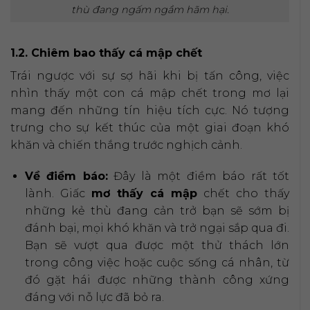
thù đang ngấm ngầm hãm hại.
1.2. Chiêm bao thấy cá mập chết
Trái ngược với sự sợ hãi khi bị tấn công, việc
nhìn thấy một con cá mập chết trong mơ lại
mang đến những tín hiệu tích cực. Nó tượng
trưng cho sự kết thúc của một giai đoạn khó
khăn và chiến thắng trước nghịch cảnh.
Về điềm báo:
Đây là một điềm báo rất tốt
lành. Giấc
mơ thấy cá mập
chết cho thấy
những kẻ thù đang cản trở bạn sẽ sớm bị
đánh bại, mọi khó khăn và trở ngại sắp qua đi.
Bạn sẽ vượt qua được một thử thách lớn
trong công việc hoặc cuộc sống cá nhân, từ
đó gặt hái được những thành công xứng
đáng với nỗ lực đã bỏ ra.