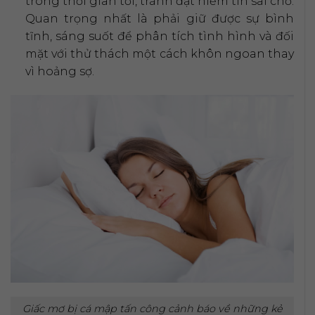
trong thời gian tới, tránh đặt niềm tin sai chỗ.
Quan trọng nhất là phải giữ được sự bình
tĩnh, sáng suốt để phân tích tình hình và đối
mặt với thử thách một cách khôn ngoan thay
vì hoảng sợ.
Giấc mơ bị cá mập tấn công cảnh báo về những kẻ