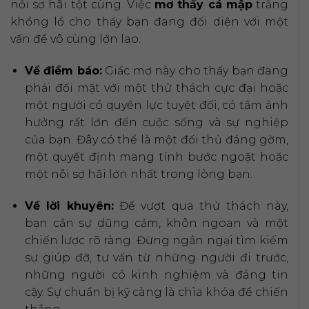
nỗi sợ hãi tột cùng. Việc
mơ thấy cá mập
trắng
khổng lồ cho thấy bạn đang đối diện với một
vấn đề vô cùng lớn lao.
Về điềm báo:
Giấc mơ này cho thấy bạn đang
phải đối mặt với một thử thách cực đại hoặc
một người có quyền lực tuyệt đối, có tầm ảnh
hưởng rất lớn đến cuộc sống và sự nghiệp
của bạn. Đây có thể là một đối thủ đáng gờm,
một quyết định mang tính bước ngoặt hoặc
một nỗi sợ hãi lớn nhất trong lòng bạn.
Về lời khuyên:
Để vượt qua thử thách này,
bạn cần sự dũng cảm, khôn ngoan và một
chiến lược rõ ràng. Đừng ngần ngại tìm kiếm
sự giúp đỡ, tư vấn từ những người đi trước,
những người có kinh nghiệm và đáng tin
cậy. Sự chuẩn bị kỹ càng là chìa khóa để chiến