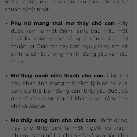
nghĩa riêng mà bạn nên tìm hiểu để có sự
chuẩn bị tốt nhất.
Phụ nữ mang thai mơ thấy chó con:
Đây
được xem là một điềm lành, báo hiệu một
thai kỳ khỏe mạnh và quá trình sinh nở
thuận lợi. Giấc mơ này còn ngụ ý rằng em bé
sinh ra sẽ rất thông minh, đáng yêu và hiếu
thảo.
Mơ thấy mình biến thành chó con:
Giấc mơ
này phản ánh trạng thái tâm lý hiện tại của
bạn. Có thể bạn đang cảm thấy yếu đuối, cô
đơn và cần được người khác quan tâm, che
chở và bảo vệ.
Mơ thấy đang tắm cho chó con:
Hành động
này cho thấy bạn là một người có trách
nhiệm, đang nỗ lực chăm sóc và vun đắp cho