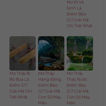
Mơ Đi Vệ
Sinh Là
Điềm Báo
Gì? Giải Mã
Chi Tiết Nhất
Mơ Thấy Bị
Mơ Thấy
Mơ Thấy
Bỏ Bùa Là
Hang Động
Thác Nước
Điềm Gì?
Điềm Báo
Điềm Báo
Giải Mã Chi
Gì? Giải Mã
Gì? Giải Mã
Tiết Nhất
Con Số May
Con Số May
Mắn
Mắn