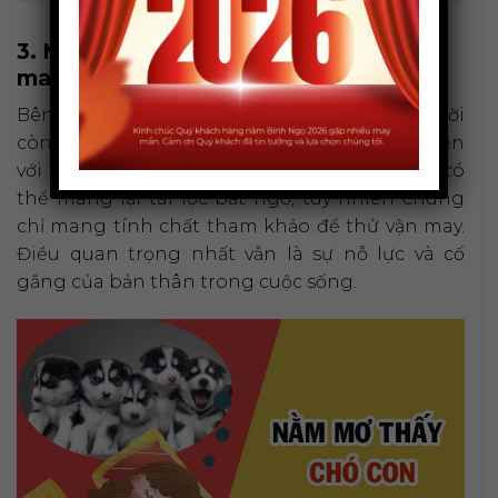
3. Mơ thấy chó con và những con số
may mắn ẩn sau
Bên cạnh việc giải mã điềm báo, nhiều người
còn tin rằng giấc
mơ thấy chó con
còn gắn liền
với những con số may mắn. Các con số này có
thể mang lại tài lộc bất ngờ, tuy nhiên chúng
chỉ mang tính chất tham khảo để thử vận may.
Điều quan trọng nhất vẫn là sự nỗ lực và cố
gắng của bản thân trong cuộc sống.