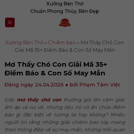
Bỏ
Xưởng Bàn Thờ
qua
Chuẩn Phong Thủy, Bền Đẹp
nội
dung
Xưởng Bàn Thờ
»
Chiêm bao
»
Mơ Thấy Chó Con
Giải Mã 35+ Điềm Báo & Con Số May Mắn
Mơ Thấy Chó Con Giải Mã 35+
Điềm Báo & Con Số May Mắn
Đăng ngày 24.04.2026
● bởi Phạm Tâm Việt
Giấc
mơ thấy chó con
thường gợi lên cảm giác
ấm áp và vui vẻ, nhưng liệu nó có ẩn chứa điềm
báo gì đặc biệt về tương lai hay không? Nhiều
người tin rằng những giấc chiêm bao này mang
theo thông điệp về sự may mắn, những mối quan