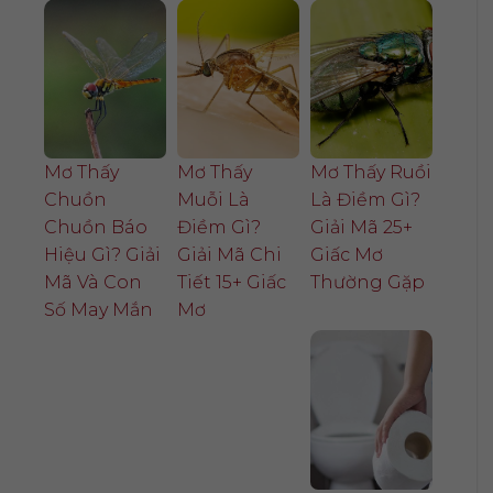
Mơ Thấy
Mơ Thấy
Mơ Thấy Ruồi
Chuồn
Muỗi Là
Là Điềm Gì?
Chuồn Báo
Điềm Gì?
Giải Mã 25+
Hiệu Gì? Giải
Giải Mã Chi
Giấc Mơ
Mã Và Con
Tiết 15+ Giấc
Thường Gặp
Số May Mắn
Mơ