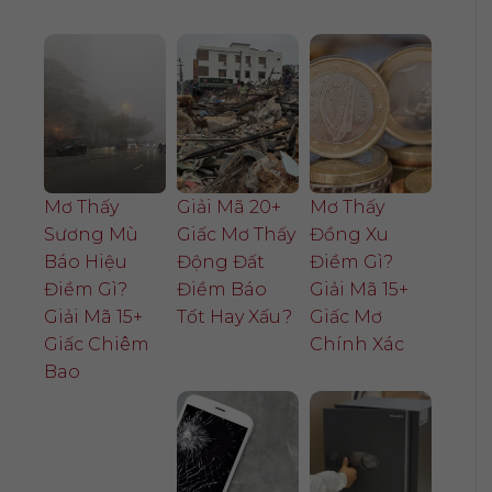
Mơ Thấy
Giải Mã 20+
Mơ Thấy
Sương Mù
Giấc Mơ Thấy
Đồng Xu
Báo Hiệu
Động Đất
Điềm Gì?
Điềm Gì?
Điềm Báo
Giải Mã 15+
Giải Mã 15+
Tốt Hay Xấu?
Giấc Mơ
Giấc Chiêm
Chính Xác
Bao