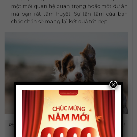
một mối quan hệ quan trọng hoặc một dự án
mà bạn rất tâm huyết. Sự tận tâm của bạn
chắc chắn sẽ mang lại kết quả tốt đẹp.
×
Phụ nữ mang thai mơ thấy chó con là điềm báo thai
kỳ khỏe mạnh, mẹ tròn con vuông.