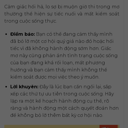
Cảm giác hối hả, lo sợ bị muộn giờ thi trong mơ
thường thể hiện sự tiếc nuối và mất kiểm soát
trong cuộc sống thực.
Điềm báo:
Bạn có thể đang cảm thấy mình
đã bỏ lỡ một cơ hội quý giá nào đó hoặc hối
tiếc vì đã không hành động sớm hơn. Giấc
mơ này cũng phản ánh tình trạng cuộc sống
của bạn đang khá rối loạn, mất phương
hướng và bạn cảm thấy mình không thể
kiểm soát được mọi việc theo ý muốn.
Lời khuyên:
Đây là lúc bạn cần ngồi lại, sắp
xếp các thứ tự ưu tiên trong cuộc sống. Hãy
lập ra một kế hoạch hành động cụ thể, rõ
ràng và hành động một cách quyết đoán hơn
để không bỏ lỡ thêm bất kỳ cơ hội nào.