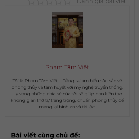
Đánh giá bài viết
Phạm Tâm Việt
Tôi là Phạm Tâm Việt – Bằng sự am hiểu sâu sắc về
phong thủy và tâm huyết với mỹ nghệ truyền thống.
Hy vọng những chia sẻ của tôi sẽ giúp bạn kiến tạo
không gian thờ tự trang trọng, chuẩn phong thủy để
mang lại bình an và tài lộc.
Bài viết cùng chủ đề: