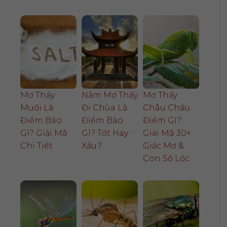
Mơ Thấy
Nằm Mơ Thấy
Mơ Thấy
Muối Là
Đi Chùa Là
Châu Chấu
Điềm Báo
Điềm Báo
Điềm Gì?
Gì? Giải Mã
Gì? Tốt Hay
Giải Mã 30+
Chi Tiết
Xấu?
Giấc Mơ &
Con Số Lộc