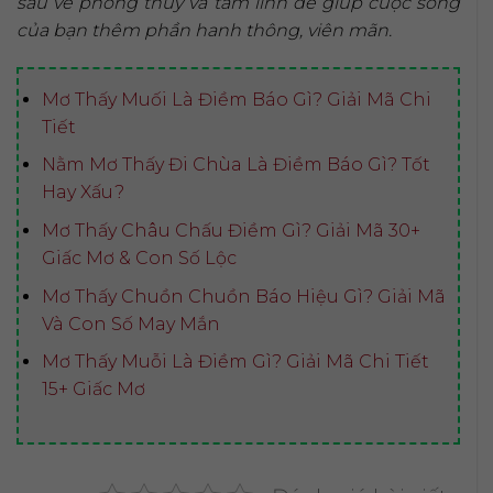
sâu về phong thủy và tâm linh để giúp cuộc sống
của bạn thêm phần hanh thông, viên mãn.
Mơ Thấy Muối Là Điềm Báo Gì? Giải Mã Chi
Tiết
Nằm Mơ Thấy Đi Chùa Là Điềm Báo Gì? Tốt
Hay Xấu?
Mơ Thấy Châu Chấu Điềm Gì? Giải Mã 30+
Giấc Mơ & Con Số Lộc
Mơ Thấy Chuồn Chuồn Báo Hiệu Gì? Giải Mã
Và Con Số May Mắn
Mơ Thấy Muỗi Là Điềm Gì? Giải Mã Chi Tiết
15+ Giấc Mơ