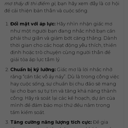
mơ thấy đi thi điềm gì
, bạn hãy xem đây là cơ hội
để cải thiện bản thân và cuộc sống.
Đối mặt với áp lực:
Hãy nhìn nhận giấc mơ
như một người bạn đang nhắc nhở bạn cần
phải thư giãn và giảm bớt căng thẳng. Dành
thời gian cho các hoạt động yêu thích, thiền
định hoặc trò chuyện cùng người thân để
giải tỏa áp lực tâm lý.
Chuẩn bị kỹ lưỡng:
Giấc mơ là lời nhắc nhở
rằng “cẩn tắc vô áy náy”. Dù là trong công việc
hay cuộc sống, sự chuẩn bị chu đáo sẽ mang
lại cho bạn sự tự tin và tăng khả năng thành
công. Hãy rà soát lại các kế hoạch, dự án của
mình để đảm bảo mọi thứ đều nằm trong
tầm kiểm soát.
Tăng cường năng lượng tích cực:
Để gia