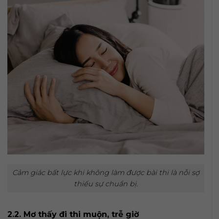
Cảm giác bất lực khi không làm được bài thi là nỗi sợ
thiếu sự chuẩn bị.
2.2. Mơ thấy đi thi muộn, trễ giờ