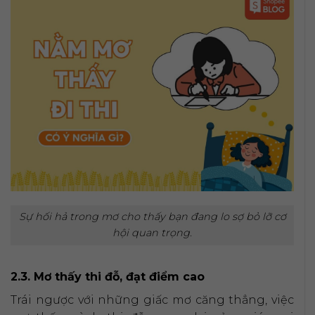
Sự hối hả trong mơ cho thấy bạn đang lo sợ bỏ lỡ cơ
hội quan trọng.
2.3. Mơ thấy thi đỗ, đạt điểm cao
Trái ngược với những giấc mơ căng thẳng, việc