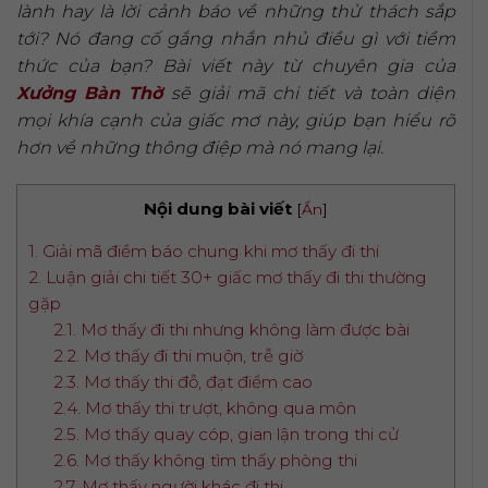
lành hay là lời cảnh báo về những thử thách sắp
tới? Nó đang cố gắng nhắn nhủ điều gì với tiềm
thức của bạn? Bài viết này từ chuyên gia của
Xưởng Bàn Thờ
sẽ giải mã chi tiết và toàn diện
mọi khía cạnh của giấc mơ này, giúp bạn hiểu rõ
hơn về những thông điệp mà nó mang lại.
Nội dung bài viết
[
Ẩn
]
1. Giải mã điềm báo chung khi mơ thấy đi thi
2. Luận giải chi tiết 30+ giấc mơ thấy đi thi thường
gặp
2.1. Mơ thấy đi thi nhưng không làm được bài
2.2. Mơ thấy đi thi muộn, trễ giờ
2.3. Mơ thấy thi đỗ, đạt điểm cao
2.4. Mơ thấy thi trượt, không qua môn
2.5. Mơ thấy quay cóp, gian lận trong thi cử
2.6. Mơ thấy không tìm thấy phòng thi
2.7. Mơ thấy người khác đi thi