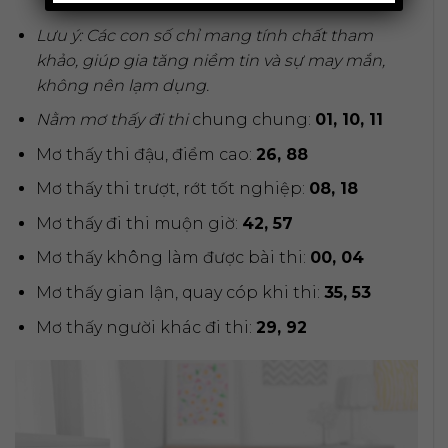
Lưu ý: Các con số chỉ mang tính chất tham
khảo, giúp gia tăng niềm tin và sự may mắn,
không nên lạm dụng.
Nằm mơ thấy đi thi
chung chung:
01, 10, 11
Mơ thấy thi đậu, điểm cao:
26, 88
Mơ thấy thi trượt, rớt tốt nghiệp:
08, 18
Mơ thấy đi thi muộn giờ:
42, 57
Mơ thấy không làm được bài thi:
00, 04
Mơ thấy gian lận, quay cóp khi thi:
35, 53
Mơ thấy người khác đi thi:
29, 92