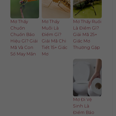
Mơ Thấy
Mơ Thấy
Mơ Thấy Ruồi
Chuồn
Muỗi Là
Là Điềm Gì?
Chuồn Báo
Điềm Gì?
Giải Mã 25+
Hiệu Gì? Giải
Giải Mã Chi
Giấc Mơ
Mã Và Con
Tiết 15+ Giấc
Thường Gặp
Số May Mắn
Mơ
Mơ Đi Vệ
Sinh Là
Điềm Báo