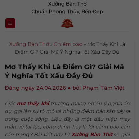
Bỏ
Xưởng Bàn Thờ
qua
Chuẩn Phong Thủy, Bền Đẹp
nội
dung
Xưởng Bàn Thờ
»
Chiêm bao
»
Mơ Thấy Khỉ Là
Điềm Gì? Giải Mã Ý Nghĩa Tốt Xấu Đầy Đủ
Mơ Thấy Khỉ Là Điềm Gì? Giải Mã
Ý Nghĩa Tốt Xấu Đầy Đủ
Đăng ngày 24.04.2026
● bởi Phạm Tâm Việt
Giấc
mơ thấy khỉ
thường mang nhiều ý nghĩa ẩn
dụ, gợi lên sự tò mò về những điềm báo sắp xảy ra
trong cuộc sống. Liệu đây là một dấu hiệu may
mắn về tài lộc, công danh hay là lời cảnh báo cần
cẩn trọng? Bài viết này từ
Xưởng Bàn Thờ
sẽ giải