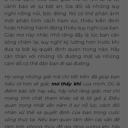
cảnh báo về sự bất an, lừa dối và những suy
nghĩ nông nổi, bốc đồng. Nó có thể phản ánh
một phần tính cách ham vui, thiếu kiên định
hoặc những hành động thiếu suy nghĩ của bạn.
Giấc mơ này nhắc nhở rằng đây là lúc bạn cần
sống chậm lại, suy nghĩ kỹ lưỡng hơn trước khi
đưa ra bất kỳ quyết định quan trọng nào. Hãy
cẩn thận với những lời đường mật và những
cám dỗ có thể dẫn bạn đi sai đường.
Hy vọng những giải mã chi tiết trên đã giúp bạn
hiểu rõ hơn về giấc
mơ thấy khỉ
của mình. Dù là
điềm báo tốt hay xấu, hãy nhớ rằng giấc mơ chỉ
mang tính chất tham khảo và là lời gợi ý. Điều
quan trọng nhất vẫn nằm ở sự nỗ lực, cách đối
nhân xử thế và quyết định của bạn trong cuộc
sống thực tại. Nếu bạn quan tâm đến các vấn đề
tâm linh, phong thủy để gia tăng vượng khí, hãy