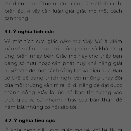
đại diện cho trí tuệ nhưng cũng là sự tinh ranh,
biến ảo, vì vậy cần luận giải giấc mơ một cách
cẩn trọng.
3.1. Ý nghĩa tích cực
Về mặt tích cực, giấc
nằm mơ thấy khỉ
là điềm
báo về sự linh hoạt, trí thông minh và khả năng
ứng biến nhạy bén. Giấc mơ này cho thấy bạn
đang sở hữu hoặc cần phát huy khả năng giải
quyết vấn đề một cách sáng tạo và hiệu quả. Bạn
có thể dễ dàng thích nghi với những thay đổi
của môi trường và tìm ra lối đi riêng để đạt được
thành công. Đây là lúc để bạn tin tưởng vào
trực giác và sự nhanh nhạy của bản thân để
nắm bắt những cơ hội sắp tới.
3.2. Ý nghĩa tiêu cực
Ở khía cạnh tiêu cực, giấc mơ về khỉ lại là lời