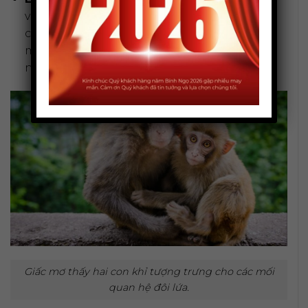
vun đắp cho mối quan hệ hiện tại. Nếu thấy
chúng cãi vã, hãy chủ động giải quyết các
mâu thuẫn tiềm ẩn trước khi chúng trở nên
nghiêm trọng.
Giấc mơ thấy hai con khỉ tượng trưng cho các mối
quan hệ đôi lứa.