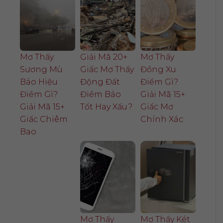
Mơ Thấy
Giải Mã 20+
Mơ Thấy
Sương Mù
Giấc Mơ Thấy
Đồng Xu
Báo Hiệu
Động Đất
Điềm Gì?
Điềm Gì?
Điềm Báo
Giải Mã 15+
Giải Mã 15+
Tốt Hay Xấu?
Giấc Mơ
Giấc Chiêm
Chính Xác
Bao
Mơ Thấy
Mơ Thấy Két