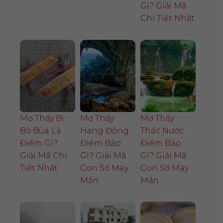
Gì? Giải Mã
Chi Tiết Nhất
Mơ Thấy Bị
Mơ Thấy
Mơ Thấy
Bỏ Bùa Là
Hang Động
Thác Nước
Điềm Gì?
Điềm Báo
Điềm Báo
Giải Mã Chi
Gì? Giải Mã
Gì? Giải Mã
Tiết Nhất
Con Số May
Con Số May
Mắn
Mắn