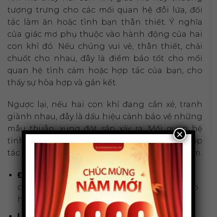
tượng trưng cho các mối quan hệ đôi lứa, đối
tác làm ăn hoặc tình bạn thân thiết. Ý nghĩa
của giấc mơ phụ thuộc vào hành động của hai
con khỉ đó. Nếu chúng vui vẻ, thân thiết, chải
chuốt cho nhau, đây là điềm báo tốt cho mối
quan hệ tình cảm hoặc hợp tác của bạn, cho
thấy sự hòa hợp và gắn kết.
Ngược lại, nếu hai con khỉ đang cắn xé, tranh
giành nhau, đây là dấu hiệu cảnh báo về những
mâu thuẫn, xung đột sắp xảy ra. Mối quan hệ
×
tình cảm của bạn có thể rạn nứt, hoặc việc hợp
tác làm ăn sẽ gặp trục trặc, bất đồng quan điểm.
Điềm báo:
Tùy thuộc vào hành động của 2
con khỉ, có thể là điềm báo tốt về sự hòa hợp
hoặc điềm xấu về xung đột.
Lời khuyên:
Nếu thấy chúng thân thiết, hãy