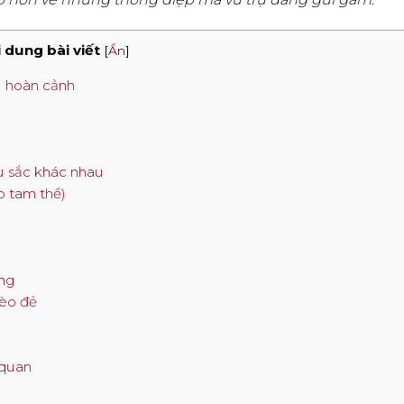
 dung bài viết
[
Ẩn
]
ng hoàn cảnh
u sắc khác nhau
o tam thể)
ợng
mèo đẻ
 quan