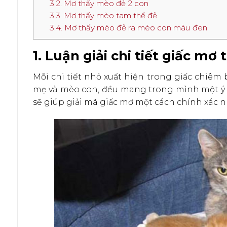
3.2. Mơ thấy mèo đẻ 2 con
3.3. Mơ thấy mèo tam thể đẻ
3.4. Mơ thấy mèo đẻ ra mèo con màu đen
1. Luận giải chi tiết giấc m
Mỗi chi tiết nhỏ xuất hiện trong giấc chiê
mẹ và mèo con, đều mang trong mình một ý n
sẽ giúp giải mã giấc mơ một cách chính xác n