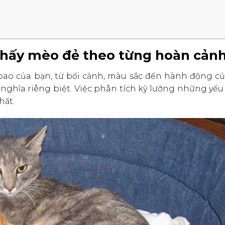
ơ thấy mèo đẻ theo từng hoàn cản
m bao của bạn, từ bối cảnh, màu sắc đến hành động c
ghĩa riêng biệt. Việc phân tích kỹ lưỡng những yếu 
hất.