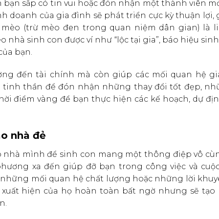
h bạn sắp có tin vui hoặc đón nhận một thành viên mớ
h doanh của gia đình sẽ phát triển cực kỳ thuận lợi, 
mèo (trừ mèo đen trong quan niệm dân gian) là li
nhà sinh con được ví như “lộc tại gia”, báo hiệu sinh
của bạn.
ởng đến tài chính mà còn giúp các mối quan hệ gi
 tinh thần để đón nhận những thay đổi tốt đẹp, nh
 thời điểm vàng để bạn thực hiện các kế hoạch, dự đị
ào nhà đẻ
o nhà mình để sinh con mang một thông điệp vô cùn
phương xa đến giúp đỡ bạn trong công việc và cuộc
, những mối quan hệ chất lượng hoặc những lời khuy
 xuất hiện của họ hoàn toàn bất ngờ nhưng sẽ tạo 
n.