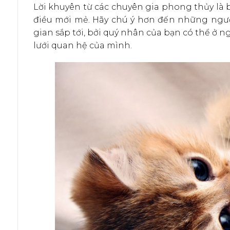
Lời khuyên từ các chuyên gia phong thủy là
điều mới mẻ. Hãy chú ý hơn đến những ngườ
gian sắp tới, bởi quý nhân của bạn có thể ở 
lưới quan hệ của mình.