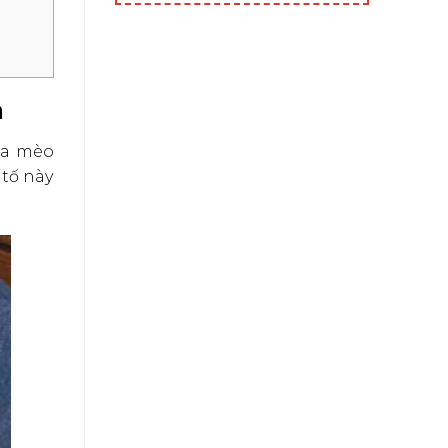
h
ủa mèo
tố này