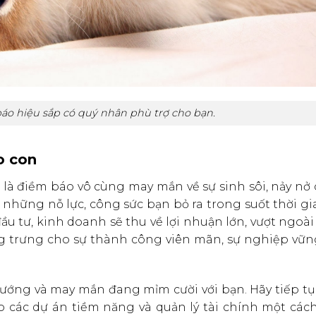
báo hiệu sắp có quý nhân phù trợ cho bạn.
o con
à điềm báo vô cùng may mắn về sự sinh sôi, nảy nở c
những nỗ lực, công sức bạn bỏ ra trong suốt thời g
ầu tư, kinh doanh sẽ thu về lợi nhuận lớn, vượt ngo
g trưng cho sự thành công viên mãn, sự nghiệp vữn
hướng và may mắn đang mỉm cười với bạn. Hãy tiếp tụ
 các dự án tiềm năng và quản lý tài chính một các