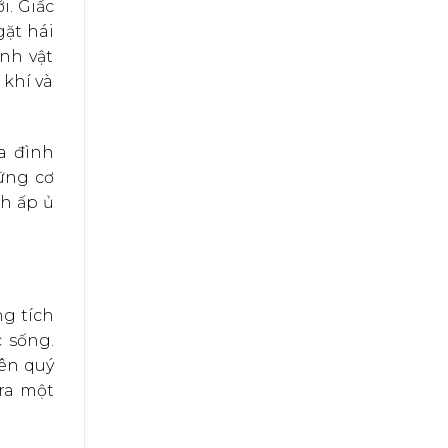
i. Giấc
gặt hái
nh vật
 khí và
a đình
ững cơ
nh ấp ủ
g tích
 sống.
ên quý
ra một