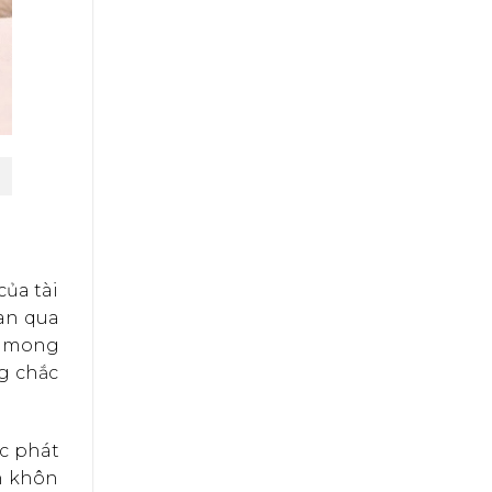
ủa tài
ian qua
ài mong
g chắc
c phát
h khôn