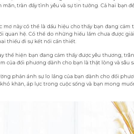
 mãn, tràn đầy tình yêu và sự tin tưởng. Cả hai bạn 
c mơ này có thể là dấu hiệu cho thấy bạn đang cảm t
i quan hệ. Có thể do những hiểu lầm chưa được giải
 thiếu đi sự kết nối cần thiết.
y thể hiện bạn đang cảm thấy được yêu thương, trân
ảm của đối phương dành cho bạn là thật lòng và sâu s
ờng phản ánh sự lo lắng của bạn dành cho đối phươ
khó khăn, áp lực trong cuộc sống và bạn mong muố