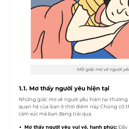
Mỗi giấc mơ về người yê
1.1. Mơ thấy người yêu hiện tại
Những giấc mơ về người yêu hiện tại thường
quan hệ của bạn ở thời điểm này. Chúng có 
cảm xúc mà bạn đang trải qua.
Mơ thấy người yêu vui vẻ, hạnh phúc:
Đây 