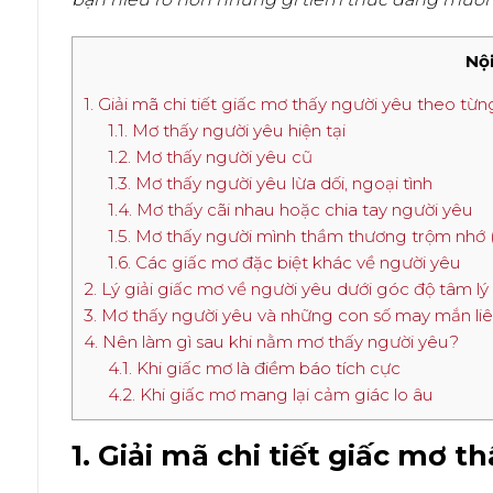
Nội
1. Giải mã chi tiết giấc mơ thấy người yêu theo từn
1.1. Mơ thấy người yêu hiện tại
1.2. Mơ thấy người yêu cũ
1.3. Mơ thấy người yêu lừa dối, ngoại tình
1.4. Mơ thấy cãi nhau hoặc chia tay người yêu
1.5. Mơ thấy người mình thầm thương trộm nhớ 
1.6. Các giấc mơ đặc biệt khác về người yêu
2. Lý giải giấc mơ về người yêu dưới góc độ tâm lý
3. Mơ thấy người yêu và những con số may mắn li
4. Nên làm gì sau khi nằm mơ thấy người yêu?
4.1. Khi giấc mơ là điềm báo tích cực
4.2. Khi giấc mơ mang lại cảm giác lo âu
1. Giải mã chi tiết giấc mơ 