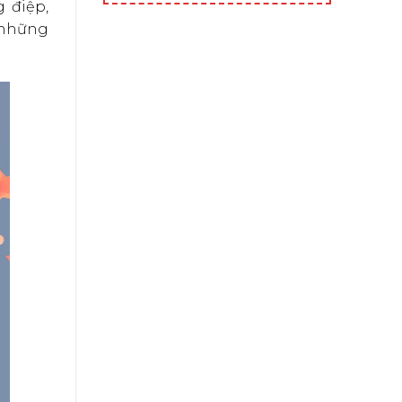
 điệp,
à những