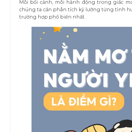
Mỗi bối cảnh, mỗi hành động trong giấc m
chúng ta cần phân tích kỹ lưỡng từng tình h
trường hợp phổ biến nhất.