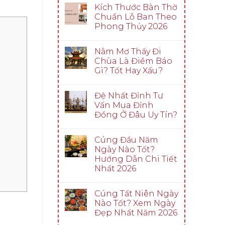
Kích Thước Bàn Thờ
Chuẩn Lỗ Ban Theo
Phong Thủy 2026
Nằm Mơ Thấy Đi
Chùa Là Điềm Báo
Gì? Tốt Hay Xấu?
Đệ Nhất Đỉnh Tư
Vấn Mua Đỉnh
Đồng Ở Đâu Uy Tín?
Cúng Đầu Năm
Ngày Nào Tốt?
Hướng Dẫn Chi Tiết
Nhất 2026
Cúng Tất Niên Ngày
Nào Tốt? Xem Ngày
Đẹp Nhất Năm 2026