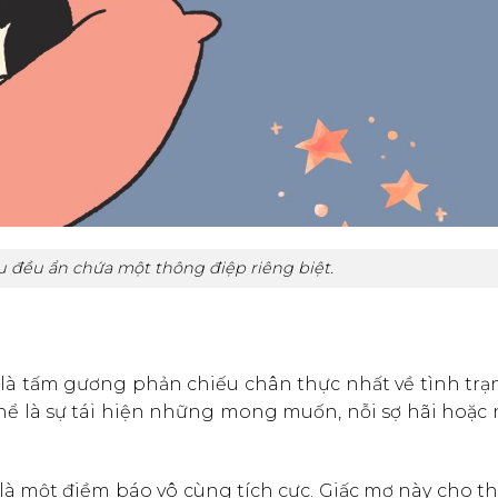
u đều ẩn chứa một thông điệp riêng biệt.
 là tấm gương phản chiếu chân thực nhất về tình trạ
thể là sự tái hiện những mong muốn, nỗi sợ hãi hoặc
là một điềm báo vô cùng tích cực. Giấc mơ này cho t