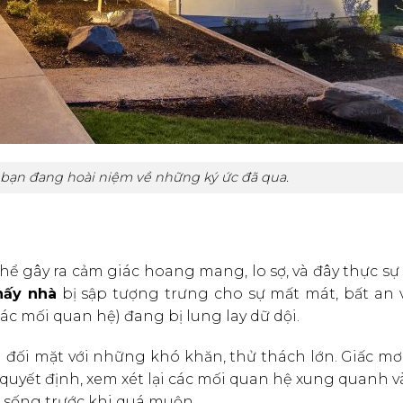
 bạn đang hoài niệm về những ký ức đã qua.
ể gây ra cảm giác hoang mang, lo sợ, và đây thực sự
hấy nhà
bị sập tượng trưng cho sự mất mát, bất an 
ác mối quan hệ) đang bị lung lay dữ dội.
 đối mặt với những khó khăn, thử thách lớn. Giấc mơ
quyết định, xem xét lại các mối quan hệ xung quanh 
 sống trước khi quá muộn.