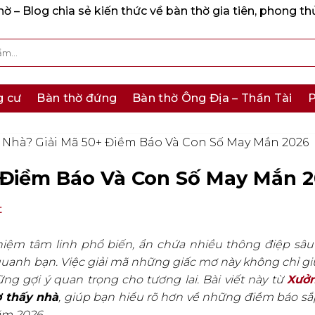
 – Blog chia sẻ kiến thức về bàn thờ gia tiên, phong th
g cư
Bàn thờ đứng
Bàn thờ Ông Địa – Thần Tài
P
 Nhà? Giải Mã 50+ Điềm Báo Và Con Số May Mắn 2026
 Điềm Báo Và Con Số May Mắn 
t
hiệm tâm linh phổ biến, ẩn chứa nhiều thông điệp sâu
quanh bạn. Việc giải mã những giấc mơ này không chỉ g
g gợi ý quan trọng cho tương lai. Bài viết này từ
Xưở
 thấy nhà
, giúp bạn hiểu rõ hơn về những điềm báo sắp
ăm 2026.