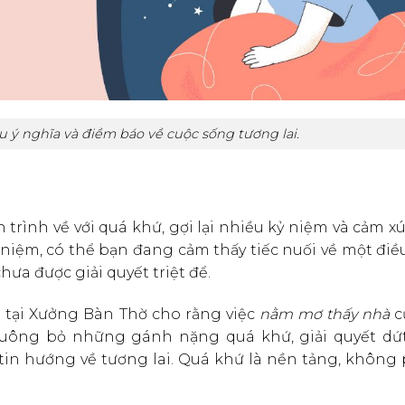
 ý nghĩa và điềm báo về cuộc sống tương lai.
trình về với quá khứ, gợi lại nhiều kỷ niệm và cảm xú
iệm, có thể bạn đang cảm thấy tiếc nuối về một điề
ưa được giải quyết triệt để.
 tại Xưởng Bàn Thờ cho rằng việc
nằm mơ thấy nhà
cũ
buông bỏ những gánh nặng quá khứ, giải quyết dứ
in hướng về tương lai. Quá khứ là nền tảng, không 