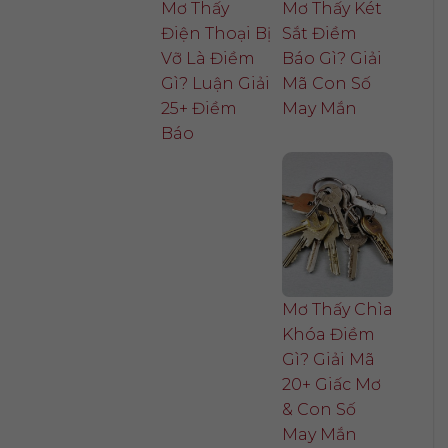
Mơ Thấy
Mơ Thấy Két
Điện Thoại Bị
Sắt Điềm
Vỡ Là Điềm
Báo Gì? Giải
Gì? Luận Giải
Mã Con Số
25+ Điềm
May Mắn
Báo
Mơ Thấy Chìa
Khóa Điềm
Gì? Giải Mã
20+ Giấc Mơ
& Con Số
May Mắn