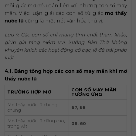
mỗi giấc mơ đều gắn liền với những con số may
mắn. Việc luận giải các con số từ giấc
mơ thấy
nước lũ
cũng là một nét văn hóa thú vị.
Lưu ý: Các con số chỉ mang tính chất tham khảo,
giúp gia tăng niềm vui. Xưởng Bàn Thờ không
khuyến khích các hoạt động cờ bạc, lô đề trái pháp
luật.
4.1. Bảng tổng hợp các con số may mắn khi mơ
thấy nước lũ
CON SỐ MAY MẮN
TRƯỜNG HỢP MƠ
TƯƠNG ỨNG
Mơ thấy nước lũ chung
67, 68
chung
Mơ thấy nước lũ dâng cao,
06, 60
trong vắt