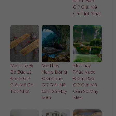
Điềm Báo
Gì? Giải Mã
Chi Tiết Nhất
Mơ Thấy Bị
Mơ Thấy
Mơ Thấy
Bỏ Bùa Là
Hang Động
Thác Nước
Điềm Gì?
Điềm Báo
Điềm Báo
Giải Mã Chi
Gì? Giải Mã
Gì? Giải Mã
Tiết Nhất
Con Số May
Con Số May
Mắn
Mắn