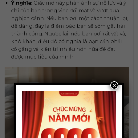
Ý nghĩa:
Giấc mơ này phản ánh sự nỗ lực và ý
chí của bạn trong việc đối mặt và vượt qua
nghịch cảnh. Nếu bạn bơi một cách thuận lợi,
dễ dàng, đây là điềm báo bạn sẽ sớm gặt hái
thành công. Ngược lại, nếu bạn bơi rất vất vả,
khó khăn, điều đó có nghĩa là bạn cần phải
cố gắng và kiên trì nhiều hơn nữa để đạt
được mục tiêu của mình.
×