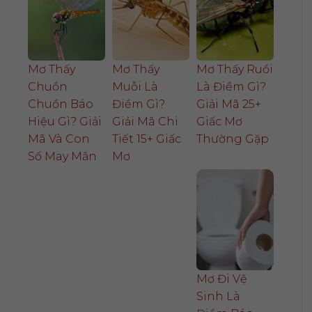
Mơ Thấy
Mơ Thấy
Mơ Thấy Ruồi
Chuồn
Muỗi Là
Là Điềm Gì?
Chuồn Báo
Điềm Gì?
Giải Mã 25+
Hiệu Gì? Giải
Giải Mã Chi
Giấc Mơ
Mã Và Con
Tiết 15+ Giấc
Thường Gặp
Số May Mắn
Mơ
Mơ Đi Vệ
Sinh Là