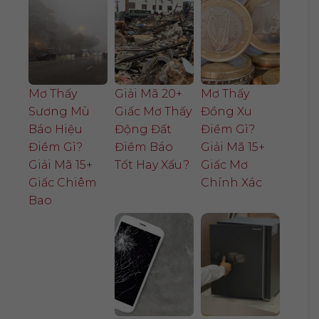
Mơ Thấy
Giải Mã 20+
Mơ Thấy
Sương Mù
Giấc Mơ Thấy
Đồng Xu
Báo Hiệu
Động Đất
Điềm Gì?
Điềm Gì?
Điềm Báo
Giải Mã 15+
Giải Mã 15+
Tốt Hay Xấu?
Giấc Mơ
Giấc Chiêm
Chính Xác
Bao