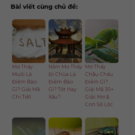
Bài viết cùng chủ đề:
Mơ Thấy
Nằm Mơ Thấy
Mơ Thấy
Muối Là
Đi Chùa Là
Châu Chấu
Điềm Báo
Điềm Báo
Điềm Gì?
Gì? Giải Mã
Gì? Tốt Hay
Giải Mã 30+
Chi Tiết
Xấu?
Giấc Mơ &
Con Số Lộc