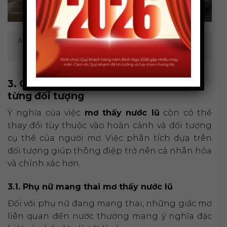
Mơ thấy bơi trong nước lũ thể hiện sự nỗ lực vượt
qua nghịch cảnh.
3. Giải mã giấc mơ thấy nước lũ theo
từng đối tượng
Ý nghĩa của việc
mơ thấy nước lũ
còn có thể
thay đổi tùy thuộc vào hoàn cảnh và đối tượng
cụ thể của người mơ. Việc phân tích dựa trên
đối tượng giúp thông điệp trở nên cá nhân hóa
và chính xác hơn.
3.1. Phụ nữ mang thai mơ thấy nước lũ
Đối với phụ nữ đang mang thai, những giấc mơ
liên quan đến nước thường mang ý nghĩa đặc