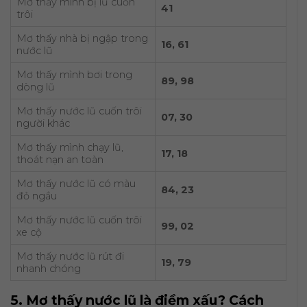
Mơ thấy mình bị lũ cuốn
41
trôi
Mơ thấy nhà bị ngập trong
16, 61
nước lũ
Mơ thấy mình bơi trong
89, 98
dòng lũ
Mơ thấy nước lũ cuốn trôi
07, 30
người khác
Mơ thấy mình chạy lũ,
17, 18
thoát nạn an toàn
Mơ thấy nước lũ có màu
84, 23
đỏ ngầu
Mơ thấy nước lũ cuốn trôi
99, 02
xe cộ
Mơ thấy nước lũ rút đi
19, 79
nhanh chóng
5. Mơ thấy nước lũ là điềm xấu? Cách