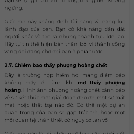
bạn sẽ rộng mở thênh thang, thăng tiến không
ngừng.
Giấc mơ này khẳng định tài năng và năng lực
lãnh đạo của bạn. Bạn có khả năng dẫn dắt
người khác và tạo ra những thành tựu lớn lao.
Hãy tự tin thể hiện bản thân, bởi vì thành công
vang dội đang chờ đợi bạn ở phía trước.
2.7. Chiêm bao thấy phượng hoàng chết
Đây là trường hợp hiếm hoi mang điềm báo
không mấy tốt lành khi
mơ thấy phượng
hoàng
. Hình ảnh phượng hoàng chết cảnh báo
về sự kết thúc một giai đoạn đẹp đẽ, một sự mất
mát hoặc thất bại nào đó. Có thể một dự án
quan trọng của bạn sẽ gặp trắc trở, hoặc một
mối quan hệ thân thiết có nguy cơ tan vỡ.
Giấc mơ này là lời nhắc nhở bạn cần phải hết