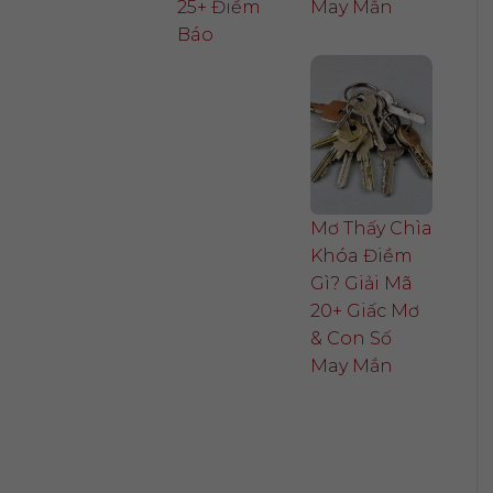
25+ Điềm
May Mắn
Báo
Mơ Thấy Chìa
Khóa Điềm
Gì? Giải Mã
20+ Giấc Mơ
& Con Số
May Mắn