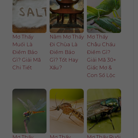
Mơ Thấy
Nằm Mơ Thấy
Mơ Thấy
Muối Là
Đi Chùa Là
Châu Chấu
Điềm Báo
Điềm Báo
Điềm Gì?
Gì? Giải Mã
Gì? Tốt Hay
Giải Mã 30+
Chi Tiết
Xấu?
Giấc Mơ &
Con Số Lộc
Mơ Thấy
Mơ Thấy
Mơ Thấy Ruồi