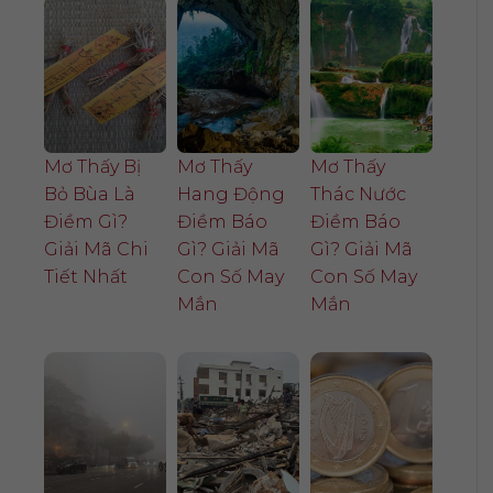
Mơ Thấy Bị
Mơ Thấy
Mơ Thấy
Bỏ Bùa Là
Hang Động
Thác Nước
Điềm Gì?
Điềm Báo
Điềm Báo
Giải Mã Chi
Gì? Giải Mã
Gì? Giải Mã
Tiết Nhất
Con Số May
Con Số May
Mắn
Mắn