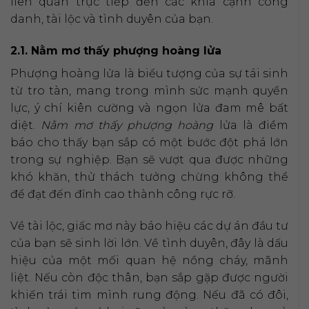
liên quan trực tiếp đến các khía cạnh công
danh, tài lộc và tình duyên của bạn.
2.1. Nằm mơ thấy phượng hoàng lửa
Phượng hoàng lửa là biểu tượng của sự tái sinh
từ tro tàn, mang trong mình sức mạnh quyền
lực, ý chí kiên cường và ngọn lửa đam mê bất
diệt.
Nằm mơ thấy phượng hoàng
lửa là điềm
báo cho thấy bạn sắp có một bước đột phá lớn
trong sự nghiệp. Bạn sẽ vượt qua được những
khó khăn, thử thách tưởng chừng không thể
để đạt đến đỉnh cao thành công rực rỡ.
Về tài lộc, giấc mơ này báo hiệu các dự án đầu tư
của bạn sẽ sinh lời lớn. Về tình duyên, đây là dấu
hiệu của một mối quan hệ nồng cháy, mãnh
liệt. Nếu còn độc thân, bạn sắp gặp được người
khiến trái tim mình rung động. Nếu đã có đôi,