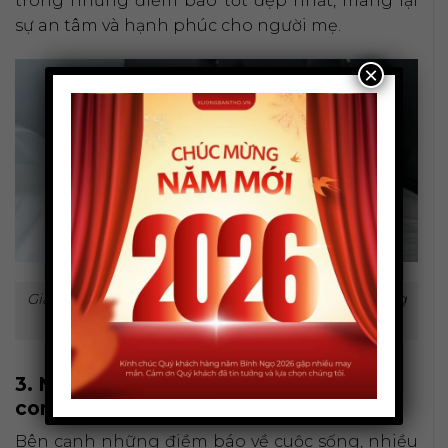
trong những điềm báo tốt đẹp nhất, mang lại
sự an tâm và hạnh phúc cho người mẹ.
×
Giấc mơ của bà bầu mang nhiều điềm báo về tương
lai.
3. Nằm mơ thấy phượng hoàng đánh
con gì may mắn, trúng lớn?
Bên cạnh những điềm báo về cuộc sống, nhiều