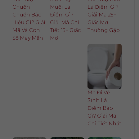
Chuồn
Muỗi Là
Là Điềm Gì?
Chuồn Báo
Điềm Gì?
Giải Mã 25+
Hiệu Gì? Giải
Giải Mã Chi
Giấc Mơ
Mã Và Con
Tiết 15+ Giấc
Thường Gặp
Số May Mắn
Mơ
Mơ Đi Vệ
Sinh Là
Điềm Báo
Gì? Giải Mã
Chi Tiết Nhất