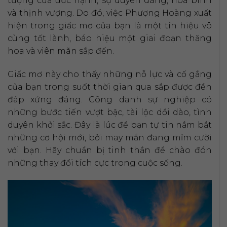
tượng của đức hạnh, sự duyên dáng, hòa bình
và thịnh vượng. Do đó, việc Phượng Hoàng xuất
hiện trong giấc mơ của bạn là một tín hiệu vô
cùng tốt lành, báo hiệu một giai đoạn thăng
hoa và viên mãn sắp đến.
Giấc mơ này cho thấy những nỗ lực và cố gắng
của bạn trong suốt thời gian qua sắp được đền
đáp xứng đáng. Công danh sự nghiệp có
những bước tiến vượt bậc, tài lộc dồi dào, tình
duyên khởi sắc. Đây là lúc để bạn tự tin nắm bắt
những cơ hội mới, bởi may mắn đang mỉm cười
với bạn. Hãy chuẩn bị tinh thần để chào đón
những thay đổi tích cực trong cuộc sống.