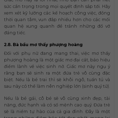
sức cẩn trọng trong mọi quyết định sắp tới. Hãy
xem xét kỹ lưỡng các kế hoạch công việc, đồng
thời quan tâm, vun đắp nhiều hơn cho các mối
quan hệ xung quanh để tránh những đổ vỡ
đáng tiếc.
2.8. Bà bầu mơ thấy phượng hoàng
Đối với phụ nữ đang mang thai, việc mơ thấy
phượng hoàng là một giấc mơ đại cát, báo hiệu
điềm lành về việc sinh nở. Giấc mơ này ngụ ý
rằng bạn sẽ sinh ra một đứa trẻ vô cùng đặc
biệt. Nếu là bé trai thì sẽ khôi ngô, tuấn tú và
sau này có thể làm nên nghiệp lớn (sinh quý tử).
Nếu là bé gái, cô bé sẽ vô cùng xinh đẹp, tài
năng, đức hạnh và có số mệnh cao quý. Đứa trẻ
sẽ là niềm tự hào của cả gia đình. Đây là một