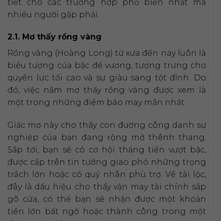
tiết cho các trường hợp phổ biến nhất mà
nhiều người gặp phải.
2.1. Mơ thấy rồng vàng
Rồng vàng (Hoàng Long) từ xưa đến nay luôn là
biểu tượng của bậc đế vương, tượng trưng cho
quyền lực tối cao và sự giàu sang tột đỉnh. Do
đó, việc nằm mơ thấy rồng vàng được xem là
một trong những điềm báo may mắn nhất.
Giấc mơ này cho thấy con đường công danh sự
nghiệp của bạn đang rộng mở thênh thang.
Sắp tới, bạn sẽ có cơ hội thăng tiến vượt bậc,
được cấp trên tin tưởng giao phó những trọng
trách lớn hoặc có quý nhân phù trợ. Về tài lộc,
đây là dấu hiệu cho thấy vận may tài chính sắp
gõ cửa, có thể bạn sẽ nhận được một khoản
tiền lớn bất ngờ hoặc thành công trong một