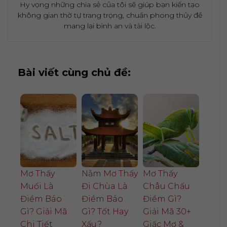
Hy vọng những chia sẻ của tôi sẽ giúp bạn kiến tạo
không gian thờ tự trang trọng, chuẩn phong thủy để
mang lại bình an và tài lộc.
Bài viết cùng chủ đề:
Mơ Thấy
Nằm Mơ Thấy
Mơ Thấy
Muối Là
Đi Chùa Là
Châu Chấu
Điềm Báo
Điềm Báo
Điềm Gì?
Gì? Giải Mã
Gì? Tốt Hay
Giải Mã 30+
Chi Tiết
Xấu?
Giấc Mơ &