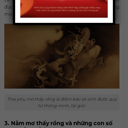
được mong chờ nhất đối với các gia đình đang
mong có con trai.
Thai phụ mơ thấy rồng là điềm báo sẽ sinh được quý
tử thông minh, tài giỏi.
3. Nằm mơ thấy rồng và những con số