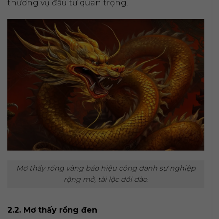
thương vụ đầu tư quan trọng.
Mơ thấy rồng vàng báo hiệu công danh sự nghiệp
rộng mở, tài lộc dồi dào.
2.2. Mơ thấy rồng đen