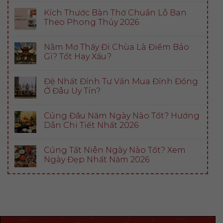
Kích Thước Bàn Thờ Chuẩn Lỗ Ban
Theo Phong Thủy 2026
Nằm Mơ Thấy Đi Chùa Là Điềm Báo
Gì? Tốt Hay Xấu?
Đệ Nhất Đỉnh Tư Vấn Mua Đỉnh Đồng
Ở Đâu Uy Tín?
Cúng Đầu Năm Ngày Nào Tốt? Hướng
Dẫn Chi Tiết Nhất 2026
Cúng Tất Niên Ngày Nào Tốt? Xem
Ngày Đẹp Nhất Năm 2026