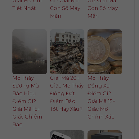
Giải Mã Chi
Gì? Giải Mã
Gì? Giải Mã
Tiết Nhất
Con Số May
Con Số May
Mắn
Mắn
Mơ Thấy
Giải Mã 20+
Mơ Thấy
Sương Mù
Giấc Mơ Thấy
Đồng Xu
Báo Hiệu
Động Đất
Điềm Gì?
Điềm Gì?
Điềm Báo
Giải Mã 15+
Giải Mã 15+
Tốt Hay Xấu?
Giấc Mơ
Giấc Chiêm
Chính Xác
Bao