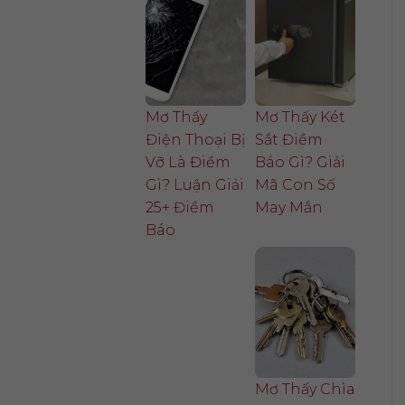
Mơ Thấy
Mơ Thấy Két
Điện Thoại Bị
Sắt Điềm
Vỡ Là Điềm
Báo Gì? Giải
Gì? Luận Giải
Mã Con Số
25+ Điềm
May Mắn
Báo
Mơ Thấy Chìa