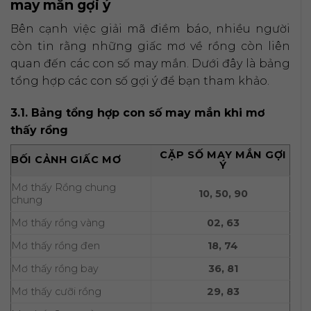
may mắn gợi ý
Bên cạnh việc giải mã điềm báo, nhiều người
còn tin rằng những giấc mơ về rồng còn liên
quan đến các con số may mắn. Dưới đây là bảng
tổng hợp các con số gợi ý để bạn tham khảo.
3.1. Bảng tổng hợp con số may mắn khi mơ
thấy rồng
CẶP SỐ MAY MẮN GỢI
BỐI CẢNH GIẤC MƠ
Ý
Mơ thấy Rồng chung
10, 50, 90
chung
Mơ thấy rồng vàng
02, 63
Mơ thấy rồng đen
18, 74
Mơ thấy rồng bay
36, 81
Mơ thấy cưỡi rồng
29, 83