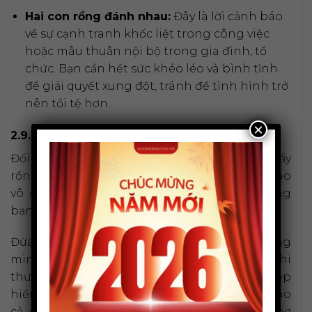
Hai con rồng đánh nhau:
Đây là lời cảnh báo
về sự cạnh tranh khốc liệt trong công việc
hoặc mâu thuẫn nội bộ trong gia đình, tổ
chức. Bạn cần hết sức khéo léo và bình tĩnh
để giải quyết xung đột, tránh để tình hình trở
nên tồi tệ hơn.
×
2.9. Phụ nữ mang thai mơ thấy rồng
Đối với phụ nữ đang mang thai, giấc mơ thấy
rồng được gọi là “thai mộng” và là một điềm báo
vô cùng tốt lành. Giấc mơ này báo hiệu rằng
bạn sẽ sinh được một quý tử.
Đứa trẻ sau này được dự báo sẽ vô cùng thông
minh, tuấn tú, tài giỏi và có số mệnh phi
thường. Bé sẽ có tướng làm quan lớn, sự nghiệp
hiển hách, mang lại vinh quang và tự hào cho
cả gia tộc. Đây là một trong những giấc mơ