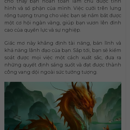
cho thấy bạn hoàn toàn làm chủ được tình
hình và số phận của mình. Việc cưỡi trên lưng
rồng tượng trưng cho việc bạn sẽ nắm bắt được
một cơ hội ngàn vàng, giúp bạn vươn lên đỉnh
cao của quyền lực và sự nghiệp.
Giấc mơ này khẳng định tài năng, bản lĩnh và
khả năng lãnh đạo của bạn. Sắp tới, bạn sẽ kiểm
soát được mọi việc một cách xuất sắc, đưa ra
những quyết định sáng suốt và đạt được thành
công vang dội ngoài sức tưởng tượng.