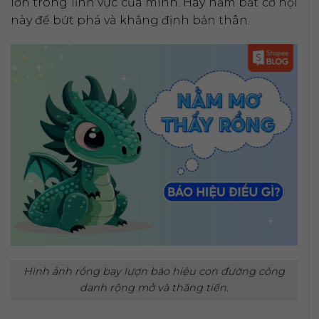
lớn trong lĩnh vực của mình. Hãy nắm bắt cơ hội
này để bứt phá và khẳng định bản thân.
Hình ảnh rồng bay lượn báo hiệu con đường công
danh rộng mở và thăng tiến.