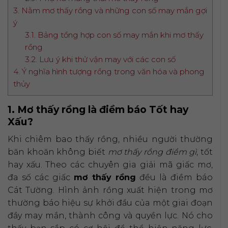
3. Nằm mơ thấy rồng và những con số may mắn gợi
ý
3.1. Bảng tổng hợp con số may mắn khi mơ thấy
rồng
3.2. Lưu ý khi thử vận may với các con số
4. Ý nghĩa hình tượng rồng trong văn hóa và phong
thủy
1. Mơ thấy rồng là điềm báo Tốt hay
Xấu?
Khi chiêm bao thấy rồng, nhiều người thường
băn khoăn không biết
mơ thấy rồng điềm gì
, tốt
hay xấu. Theo các chuyên gia giải mã giấc mơ,
đa số các giấc
mơ thấy rồng
đều là điềm báo
Cát Tường. Hình ảnh rồng xuất hiện trong mơ
thường báo hiệu sự khởi đầu của một giai đoạn
đầy may mắn, thành công và quyền lực. Nó cho