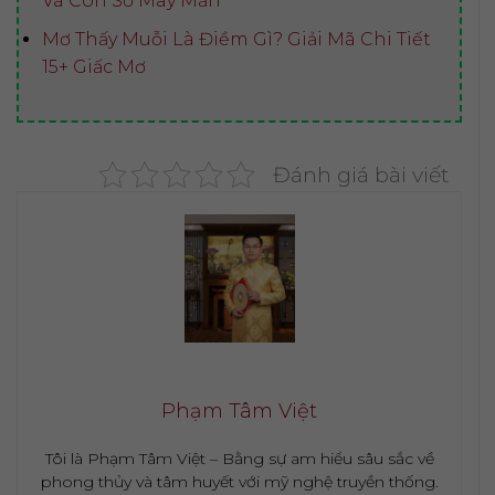
Và Con Số May Mắn
Mơ Thấy Muỗi Là Điềm Gì? Giải Mã Chi Tiết
15+ Giấc Mơ
Đánh giá bài viết
Phạm Tâm Việt
Tôi là Phạm Tâm Việt – Bằng sự am hiểu sâu sắc về
phong thủy và tâm huyết với mỹ nghệ truyền thống.