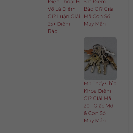
Điện Thoại Bị
Sắt Điềm
Vỡ Là Điềm
Báo Gì? Giải
Gì? Luận Giải
Mã Con Số
25+ Điềm
May Mắn
Báo
Mơ Thấy Chìa
Khóa Điềm
Gì? Giải Mã
20+ Giấc Mơ
& Con Số
May Mắn