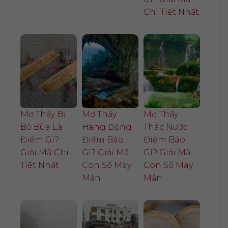
Chi Tiết Nhất
Mơ Thấy Bị
Mơ Thấy
Mơ Thấy
Bỏ Bùa Là
Hang Động
Thác Nước
Điềm Gì?
Điềm Báo
Điềm Báo
Giải Mã Chi
Gì? Giải Mã
Gì? Giải Mã
Tiết Nhất
Con Số May
Con Số May
Mắn
Mắn