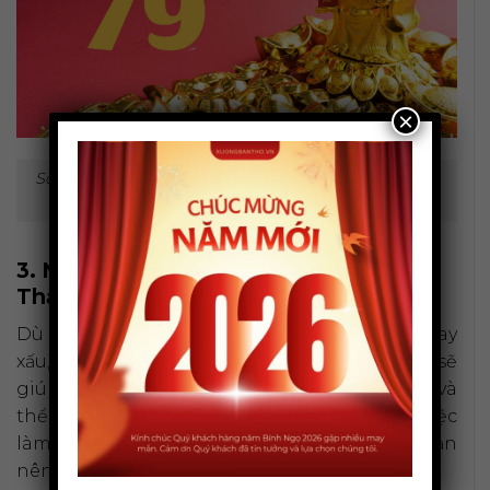
×
Số 79 là con số may mắn gắn liền với hình ảnh ông
Thần Tài.
3. Nên làm gì sau khi chiêm bao thấy
Thần Tài để rước lộc vào nhà?
Dù giấc
chiêm bao thấy thần tài
là điềm tốt hay
xấu, việc thực hiện một số hành động sau đó sẽ
giúp bạn gia tăng may mắn, hóa giải vận xui và
thể hiện lòng thành kính. Đây là những việc
làm thiết thực mà Xưởng Bàn Thờ khuyên bạn
nên thực hiện để đón nhận trọn vẹn phúc khí.