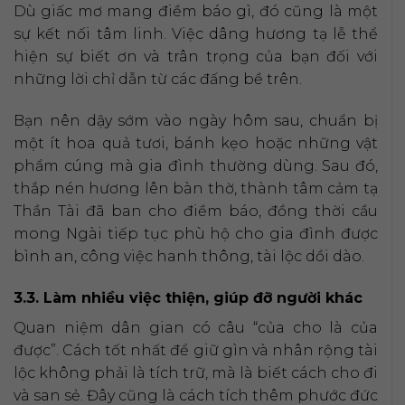
Dù giấc mơ mang điềm báo gì, đó cũng là một
sự kết nối tâm linh. Việc dâng hương tạ lễ thể
hiện sự biết ơn và trân trọng của bạn đối với
những lời chỉ dẫn từ các đấng bề trên.
Bạn nên dậy sớm vào ngày hôm sau, chuẩn bị
một ít hoa quả tươi, bánh kẹo hoặc những vật
phẩm cúng mà gia đình thường dùng. Sau đó,
thắp nén hương lên bàn thờ, thành tâm cảm tạ
Thần Tài đã ban cho điềm báo, đồng thời cầu
mong Ngài tiếp tục phù hộ cho gia đình được
bình an, công việc hanh thông, tài lộc dồi dào.
3.3. Làm nhiều việc thiện, giúp đỡ người khác
Quan niệm dân gian có câu “của cho là của
được”. Cách tốt nhất để giữ gìn và nhân rộng tài
lộc không phải là tích trữ, mà là biết cách cho đi
và san sẻ. Đây cũng là cách tích thêm phước đức