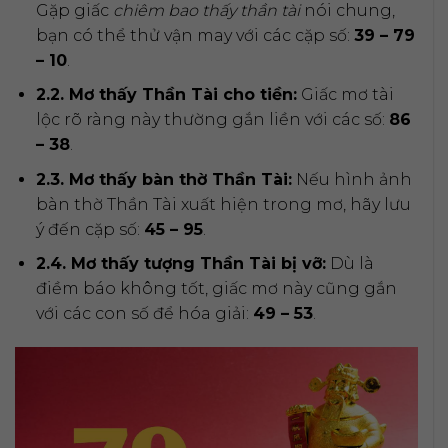
Gặp giấc
chiêm bao thấy thần tài
nói chung,
bạn có thể thử vận may với các cặp số:
39 – 79
– 10
.
2.2. Mơ thấy Thần Tài cho tiền:
Giấc mơ tài
lộc rõ ràng này thường gắn liền với các số:
86
– 38
.
2.3. Mơ thấy bàn thờ Thần Tài:
Nếu hình ảnh
bàn thờ Thần Tài xuất hiện trong mơ, hãy lưu
ý đến cặp số:
45 – 95
.
2.4. Mơ thấy tượng Thần Tài bị vỡ:
Dù là
điềm báo không tốt, giấc mơ này cũng gắn
với các con số để hóa giải:
49 – 53
.