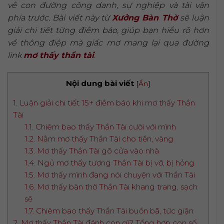
về con đường công danh, sự nghiệp và tài vận
phía trước. Bài viết này từ
Xưởng Bàn Thờ
sẽ luận
giải chi tiết từng điềm báo, giúp bạn hiểu rõ hơn
về thông điệp mà giấc mơ mang lại qua đường
link
mơ thấy thần tài
.
Nội dung bài viết
[
Ẩn
]
1. Luận giải chi tiết 15+ điềm báo khi mơ thấy Thần
Tài
1.1. Chiêm bao thấy Thần Tài cười với mình
1.2. Nằm mơ thấy Thần Tài cho tiền, vàng
1.3. Mơ thấy Thần Tài gõ cửa vào nhà
1.4. Ngủ mơ thấy tượng Thần Tài bị vỡ, bị hỏng
1.5. Mơ thấy mình đang nói chuyện với Thần Tài
1.6. Mơ thấy bàn thờ Thần Tài khang trang, sạch
sẽ
1.7. Chiêm bao thấy Thần Tài buồn bã, tức giận
2. Mơ thấy Thần Tài đánh con gì? Tổng hợp con số