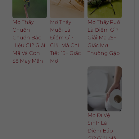
Mơ Thấy
Mơ Thấy
Mơ Thấy Ruồi
Chuồn
Muỗi Là
Là Điềm Gì?
Chuồn Báo
Điềm Gì?
Giải Mã 25+
Hiệu Gì? Giải
Giải Mã Chi
Giấc Mơ
Mã Và Con
Tiết 15+ Giấc
Thường Gặp
Số May Mắn
Mơ
Mơ Đi Vệ
Sinh Là
Điềm Báo
Gì? Giải Mã