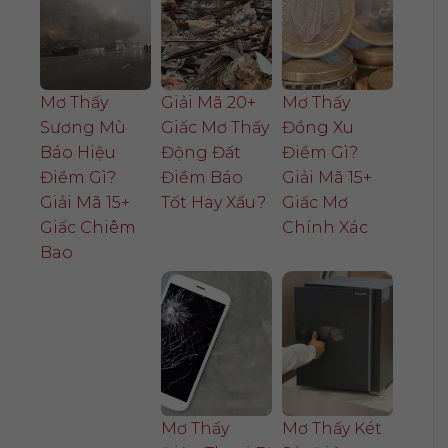
Mơ Thấy
Giải Mã 20+
Mơ Thấy
Sương Mù
Giấc Mơ Thấy
Đồng Xu
Báo Hiệu
Động Đất
Điềm Gì?
Điềm Gì?
Điềm Báo
Giải Mã 15+
Giải Mã 15+
Tốt Hay Xấu?
Giấc Mơ
Giấc Chiêm
Chính Xác
Bao
Mơ Thấy
Mơ Thấy Két