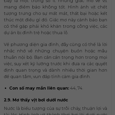
Đây là một trong số ít những giấc mơ về vịt
mang điềm báo không tốt. Hình ảnh vịt chết
tượng trưng cho sự mất mát, thất bại hoặc kết
thúc một điều gì đó. Giấc mơ này cảnh báo bạn
có thể gặp phải khó khăn trong công việc, các
dự án bị đình trệ hoặc thua lỗ.
Về phương diện gia đình, đây cũng có thể là lời
nhắc nhở về những chuyện buồn hoặc mâu
thuẫn nội bộ. Bạn cần cẩn trọng hơn trong mọi
việc, suy xét kỹ lưỡng trước khi đưa ra các quyết
định quan trọng và dành nhiều thời gian hơn
để quan tâm, vun đắp tình cảm gia đình.
Con số may mắn liên quan:
44, 74.
2.9. Mơ thấy vịt bơi dưới nước
Nước là biểu tượng của sự trôi chảy, thuận lợi và
tài lộc. Hình ảnh vịt thảnh thơi bơi lội dưới nước