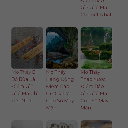
Điềm Báo
Gì? Giải Mã
Chi Tiết Nhất
Mơ Thấy Bị
Mơ Thấy
Mơ Thấy
Bỏ Bùa Là
Hang Động
Thác Nước
Điềm Gì?
Điềm Báo
Điềm Báo
Giải Mã Chi
Gì? Giải Mã
Gì? Giải Mã
Tiết Nhất
Con Số May
Con Số May
Mắn
Mắn