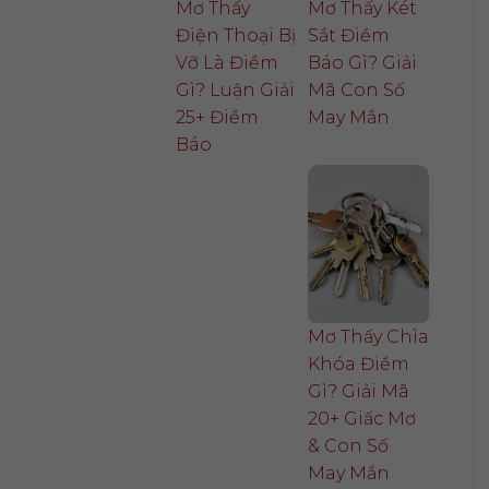
Mơ Thấy
Mơ Thấy Két
Điện Thoại Bị
Sắt Điềm
Vỡ Là Điềm
Báo Gì? Giải
Gì? Luận Giải
Mã Con Số
25+ Điềm
May Mắn
Báo
Mơ Thấy Chìa
Khóa Điềm
Gì? Giải Mã
20+ Giấc Mơ
& Con Số
May Mắn