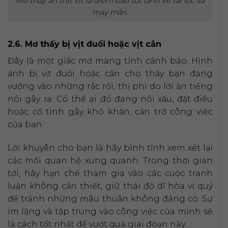
Mơ thấy ăn thịt vịt là điềm báo tốt lành về tài lộc và
may mắn.
2.6. Mơ thấy bị vịt đuổi hoặc vịt cắn
Đây là một giấc mơ mang tính cảnh báo. Hình
ảnh bị vịt đuổi hoặc cắn cho thấy bạn đang
vướng vào những rắc rối, thị phi do lời ăn tiếng
nói gây ra. Có thể ai đó đang nói xấu, đặt điều
hoặc cố tình gây khó khăn, cản trở công việc
của bạn.
Lời khuyên cho bạn là hãy bình tĩnh xem xét lại
các mối quan hệ xung quanh. Trong thời gian
tới, hãy hạn chế tham gia vào các cuộc tranh
luận không cần thiết, giữ thái độ dĩ hòa vi quý
để tránh những mâu thuẫn không đáng có. Sự
im lặng và tập trung vào công việc của mình sẽ
là cách tốt nhất để vượt qua giai đoạn này.