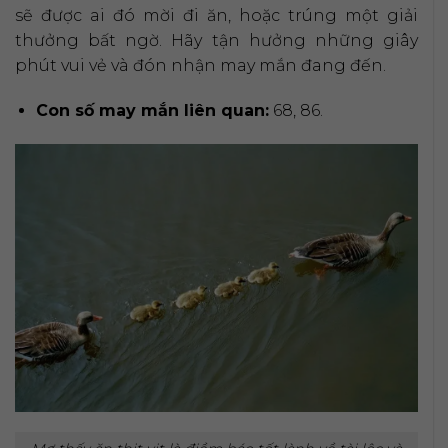
sẽ được ai đó mời đi ăn, hoặc trúng một giải
thưởng bất ngờ. Hãy tận hưởng những giây
phút vui vẻ và đón nhận may mắn đang đến.
Con số may mắn liên quan:
68, 86.