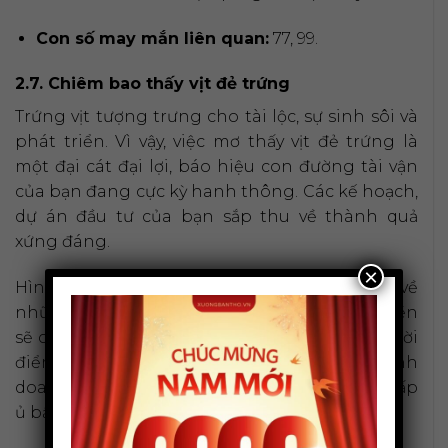
Con số may mắn liên quan:
77, 99.
2.7. Chiêm bao thấy vịt đẻ trứng
Trứng vịt tượng trưng cho tài lộc, sự sinh sôi và
phát triển. Vì vậy, việc mơ thấy vịt đẻ trứng là
một đại cát đại lợi, báo hiệu con đường tài vận
của bạn đang cực kỳ hanh thông. Các kế hoạch,
dự án đầu tư của bạn sắp thu về thành quả
xứng đáng.
×
Hình ảnh “trứng vàng” còn mang ý nghĩa về
những khoản lợi nhuận lớn, bất ngờ. Dòng tiền
sẽ chảy về túi bạn một cách dồi dào. Đây là thời
điểm thích hợp để bạn mạnh dạn đầu tư, kinh
doanh hoặc thực hiện các dự định tài chính ấp
ủ bấy lâu.