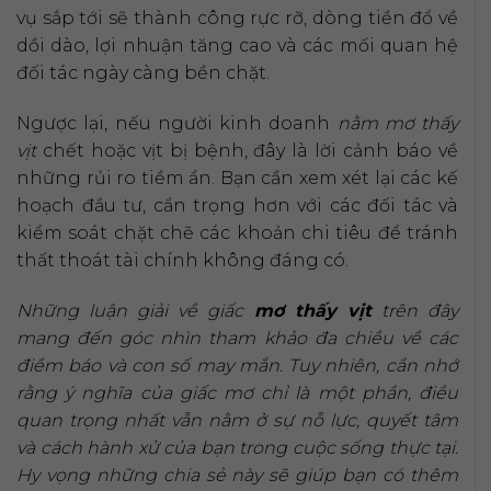
vụ sắp tới sẽ thành công rực rỡ, dòng tiền đổ về
dồi dào, lợi nhuận tăng cao và các mối quan hệ
đối tác ngày càng bền chặt.
Ngược lại, nếu người kinh doanh
nằm mơ thấy
vịt
chết hoặc vịt bị bệnh, đây là lời cảnh báo về
những rủi ro tiềm ẩn. Bạn cần xem xét lại các kế
hoạch đầu tư, cẩn trọng hơn với các đối tác và
kiểm soát chặt chẽ các khoản chi tiêu để tránh
thất thoát tài chính không đáng có.
Những luận giải về giấc
mơ thấy vịt
trên đây
mang đến góc nhìn tham khảo đa chiều về các
điềm báo và con số may mắn. Tuy nhiên, cần nhớ
rằng ý nghĩa của giấc mơ chỉ là một phần, điều
quan trọng nhất vẫn nằm ở sự nỗ lực, quyết tâm
và cách hành xử của bạn trong cuộc sống thực tại.
Hy vọng những chia sẻ này sẽ giúp bạn có thêm