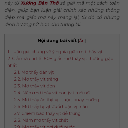
này từ
Xưởng Bàn Thờ
sẽ giải mã một cách toàn
diện, giúp bạn luận giải chính xác những thông
điệp mà giấc mơ này mang lại, từ đó có những
định hướng tốt hơn cho tương lai.
Nội dung bài viết
[
Ẩn
]
1. Luận giải chung về ý nghĩa giấc mơ thấy vịt
2. Giải mã chi tiết 50+ giấc mơ thấy vịt thường gặp
nhất
2.1. Mơ thấy đàn vịt
2.2. Mơ thấy vịt trắng
2.3. Mơ thấy vịt đen
2.4. Nằm mơ thấy vịt con (vịt mới nở)
2.5. Mơ thấy ăn thịt vịt (luộc, quay, nướng)
2.6. Mơ thấy bị vịt đuổi hoặc vịt cắn
2.7. Chiêm bao thấy vịt đẻ trứng
2.8. Nằm mơ thấy vịt chết
2.9. Mơ thấy vịt bơi dưới nước