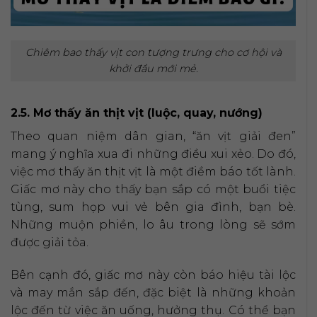
Chiêm bao thấy vịt con tượng trưng cho cơ hội và
khởi đầu mới mẻ.
2.5. Mơ thấy ăn thịt vịt (luộc, quay, nướng)
Theo quan niệm dân gian, “ăn vịt giải đen”
mang ý nghĩa xua đi những điều xui xẻo. Do đó,
việc mơ thấy ăn thịt vịt là một điềm báo tốt lành.
Giấc mơ này cho thấy bạn sắp có một buổi tiệc
tùng, sum họp vui vẻ bên gia đình, bạn bè.
Những muộn phiền, lo âu trong lòng sẽ sớm
được giải tỏa.
Bên cạnh đó, giấc mơ này còn báo hiệu tài lộc
và may mắn sắp đến, đặc biệt là những khoản
lộc đến từ việc ăn uống, hưởng thụ. Có thể bạn