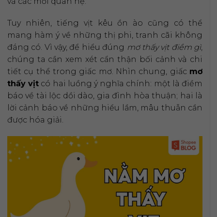
và các mối quan hệ.
Tuy nhiên, tiếng vịt kêu ồn ào cũng có thể
mang hàm ý về những thị phi, tranh cãi không
đáng có. Vì vậy, để hiểu đúng
mơ thấy vịt điềm gì
,
chúng ta cần xem xét cẩn thận bối cảnh và chi
tiết cụ thể trong giấc mơ. Nhìn chung, giấc
mơ
thấy vịt
có hai luồng ý nghĩa chính: một là điềm
báo về tài lộc dồi dào, gia đình hòa thuận; hai là
lời cảnh báo về những hiểu lầm, mâu thuẫn cần
được hóa giải.