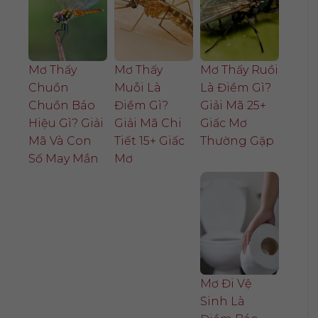
Mơ Thấy
Mơ Thấy
Mơ Thấy Ruồi
Chuồn
Muỗi Là
Là Điềm Gì?
Chuồn Báo
Điềm Gì?
Giải Mã 25+
Hiệu Gì? Giải
Giải Mã Chi
Giấc Mơ
Mã Và Con
Tiết 15+ Giấc
Thường Gặp
Số May Mắn
Mơ
Mơ Đi Vệ
Sinh Là