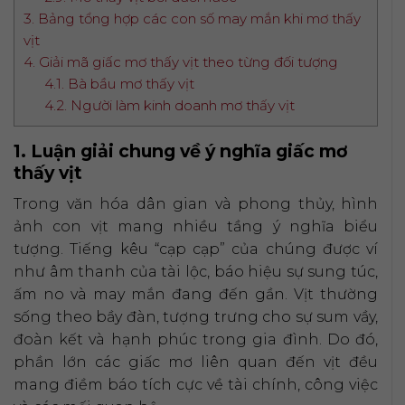
3. Bảng tổng hợp các con số may mắn khi mơ thấy
vịt
4. Giải mã giấc mơ thấy vịt theo từng đối tượng
4.1. Bà bầu mơ thấy vịt
4.2. Người làm kinh doanh mơ thấy vịt
1. Luận giải chung về ý nghĩa giấc mơ
thấy vịt
Trong văn hóa dân gian và phong thủy, hình
ảnh con vịt mang nhiều tầng ý nghĩa biểu
tượng. Tiếng kêu “cạp cạp” của chúng được ví
như âm thanh của tài lộc, báo hiệu sự sung túc,
ấm no và may mắn đang đến gần. Vịt thường
sống theo bầy đàn, tượng trưng cho sự sum vầy,
đoàn kết và hạnh phúc trong gia đình. Do đó,
phần lớn các giấc mơ liên quan đến vịt đều
mang điềm báo tích cực về tài chính, công việc