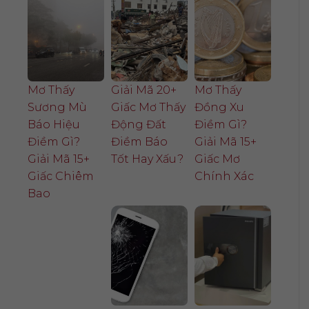
Mơ Thấy
Giải Mã 20+
Mơ Thấy
Sương Mù
Giấc Mơ Thấy
Đồng Xu
Báo Hiệu
Động Đất
Điềm Gì?
Điềm Gì?
Điềm Báo
Giải Mã 15+
Giải Mã 15+
Tốt Hay Xấu?
Giấc Mơ
Giấc Chiêm
Chính Xác
Bao