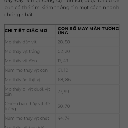
đây. Đây là một công cụ hữu ích, được tối ưu để
bạn có thể tìm kiếm thông tin một cách nhanh
chóng nhất.
CON SỐ MAY MẮN TƯƠNG
CHI TIẾT GIẤC MƠ
ỨNG
Mơ thấy đàn vịt
28, 58
Mơ thấy vịt trắng
02, 20
Mơ thấy vịt đen
17, 49
Nằm mơ thấy vịt con
01, 10
Mơ thấy ăn thịt vịt
68, 86
Mơ thấy bị vịt đuổi, vịt
77, 99
cắn
Chiêm bao thấy vịt đẻ
30, 70
trứng
Nằm mơ thấy vịt chết
44, 74
Mơ thấy vịt bơi dưới