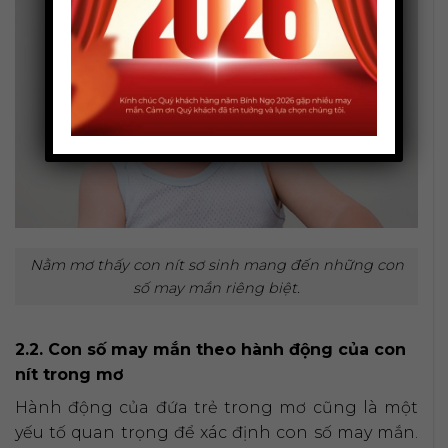
Nằm mơ thấy con nít sơ sinh mang đến những con
số may mắn riêng biệt.
2.2. Con số may mắn theo hành động của con
nít trong mơ
Hành động của đứa trẻ trong mơ cũng là một
yếu tố quan trọng để xác định con số may mắn.