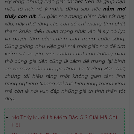
Hy vọng những luận giải chi tiết trên đã giúp bạn
hiểu rõ hơn về ý nghĩa đằng sau việc
nằm mơ
thấy con nít
. Dù giấc mơ mang điềm báo tốt hay
xấu, hãy nhớ rằng các con số chỉ mang tính chất
tham khảo, điều quan trọng nhất vẫn là sự nỗ lực
và quyết tâm của chính bạn trong cuộc sống.
Cũng giống như việc giải mã một giấc mơ để tìm
kiếm sự an yên, việc chăm chút cho không gian
thờ cúng gia tiên cũng là cách để mang lại bình
an và may mắn cho gia đình. Tại Xưởng Bàn Thờ,
chúng tôi hiểu rằng một không gian tâm linh
trang nghiêm không chỉ thể hiện lòng thành kính
mà còn là nơi vun đắp những giá trị tinh thần tốt
đẹp.
Mơ Thấy Muối Là Điềm Báo Gì? Giải Mã Chi
Tiết