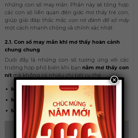
những con số may mắn. Phần này sẽ tổng hợp
các con số liên quan đến giấc mơ thấy trẻ con,
giúp giải đáp thắc mắc
con nít đánh đề số mấy
một cách nhanh chóng và chính xác nhất.
2.1. Con số may mắn khi mơ thấy hoàn cảnh
chung chung
Dưới đây là những con số tương ứng với các
trường hợp phổ biến khi bạn
nằm mơ thấy con
nít
mà không có nhiều chi tiết cụ thể.
×
Mơ thấy con nít chung chung:
09, 18, 59
Mơ thấy nhiều con nít quây quần:
23, 67
Mơ thấy con nít sơ sinh:
19, 91