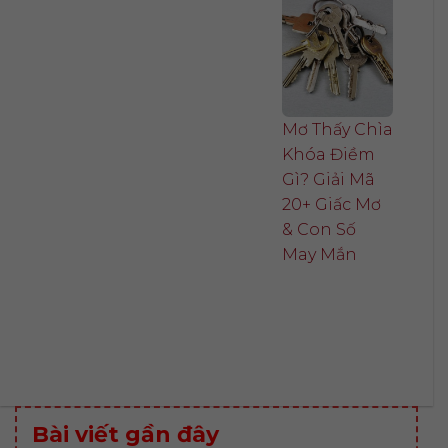
Mơ Thấy Chìa
Khóa Điềm
Gì? Giải Mã
20+ Giấc Mơ
& Con Số
May Mắn
Bài viết gần đây