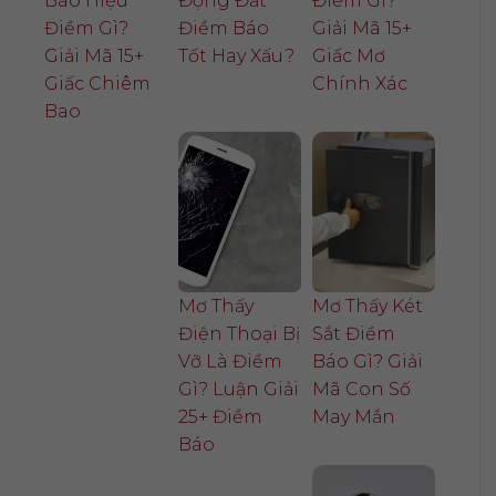
Báo Hiệu
Động Đất
Điềm Gì?
Điềm Gì?
Điềm Báo
Giải Mã 15+
Giải Mã 15+
Tốt Hay Xấu?
Giấc Mơ
Giấc Chiêm
Chính Xác
Bao
Mơ Thấy
Mơ Thấy Két
Điện Thoại Bị
Sắt Điềm
Vỡ Là Điềm
Báo Gì? Giải
Gì? Luận Giải
Mã Con Số
25+ Điềm
May Mắn
Báo