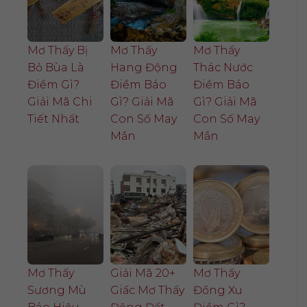
Mơ Thấy Bị
Mơ Thấy
Mơ Thấy
Bỏ Bùa Là
Hang Động
Thác Nước
Điềm Gì?
Điềm Báo
Điềm Báo
Giải Mã Chi
Gì? Giải Mã
Gì? Giải Mã
Tiết Nhất
Con Số May
Con Số May
Mắn
Mắn
Mơ Thấy
Giải Mã 20+
Mơ Thấy
Sương Mù
Giấc Mơ Thấy
Đồng Xu