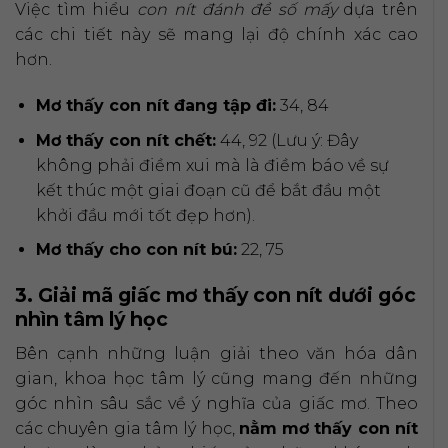
Việc tìm hiểu
con nít đánh đề số mấy
dựa trên
các chi tiết này sẽ mang lại độ chính xác cao
hơn.
Mơ thấy con nít đang tập đi:
34, 84
Mơ thấy con nít chết:
44, 92 (Lưu ý: Đây
không phải điềm xui mà là điềm báo về sự
kết thúc một giai đoạn cũ để bắt đầu một
khởi đầu mới tốt đẹp hơn).
Mơ thấy cho con nít bú:
22, 75
3. Giải mã giấc mơ thấy con nít dưới góc
nhìn tâm lý học
Bên cạnh những luận giải theo văn hóa dân
gian, khoa học tâm lý cũng mang đến những
góc nhìn sâu sắc về ý nghĩa của giấc mơ. Theo
các chuyên gia tâm lý học,
nằm mơ thấy con nít