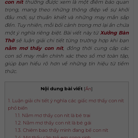
con nít
thường được xem là một điềm báo quan
trọng, mang theo những thông điệp về sự khởi
đầu mới, sự thuần khiết và những may mắn sắp
đến. Tuy nhiên, mỗi bối cảnh trong mơ lại ẩn chứa
một ý nghĩa riêng biệt. Bài viết này từ
Xưởng Bàn
Thờ
sẽ luận giải chi tiết từng trường hợp khi bạn
nằm mơ thấy con nít
, đồng thời cung cấp các
con số may mắn chính xác theo sổ mơ toàn tập,
giúp bạn hiểu rõ hơn về những tín hiệu từ tiềm
thức.
Nội dung bài viết
[
Ẩn
]
1. Luận giải chi tiết ý nghĩa các giấc mơ thấy con nít
phổ biến
1.1. Nằm mơ thấy con nít là bé trai
1.2. Nằm mơ thấy con nít là bé gái
1.3. Chiêm bao thấy mình đang bế con nít
1.4. Mơ thấy cặp trẻ em song sinh