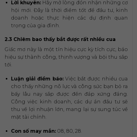
Lời khuyên:
Hãy mở lòng đón nhận những cơ
hội mới. Đây là thời điểm tốt để đầu tư, kinh
doanh hoặc thực hiện các dự định quan
trọng của gia đình.
2.3 Chiêm bao thấy bắt được rất nhiều cua
Giấc mơ này là một tín hiệu cực kỳ tích cực, báo
hiệu sự thành công, thịnh vượng và bội thu sắp
tới.
Luận giải điềm báo:
Việc bắt được nhiều cua
cho thấy những nỗ lực và công sức bạn bỏ ra
bấy lâu nay sắp được đền đáp xứng đáng.
Công việc kinh doanh, các dự án đầu tư sẽ
thu về lợi nhuận lớn, mang lại sự sung túc về
mặt tài chính.
Con số may mắn:
08, 80, 28.