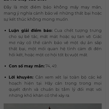
Đây là một điềm báo không mấy may mắn,
mang ý nghĩa cảnh báo về những thất bại hoặc
sự kết thúc không mong muốn.
Luận giải điềm báo:
Cua chết tượng trưng
cho sự bế tắc, mất mát hoặc sự tan vỡ. Giấc
mơ này có thể cảnh báo về một dự án sắp
thất bại, một mối quan hệ tình cảm đi đến
hồi kết, hoặc một cơ hội tốt bị vuột mất.
Con số may mắn:
74, 49.
Lời khuyên:
Cần xem xét lại toàn bộ các kế
hoạch hiện tại. Hãy cẩn trọng trong mọi
quyết định và chuẩn bị tâm lý đối mặt với
những khó khăn có thể xảy ra.