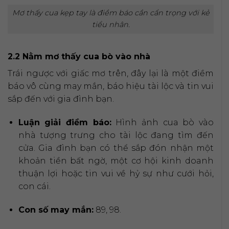
Mơ thấy cua kẹp tay là điềm báo cần cẩn trọng với kẻ
tiểu nhân.
2.2 Nằm mơ thấy cua bò vào nhà
Trái ngược với giấc mơ trên, đây lại là một điềm
báo vô cùng may mắn, báo hiệu tài lộc và tin vui
sắp đến với gia đình bạn.
Luận giải điềm báo:
Hình ảnh cua bò vào
nhà tượng trưng cho tài lộc đang tìm đến
cửa. Gia đình bạn có thể sắp đón nhận một
khoản tiền bất ngờ, một cơ hội kinh doanh
thuận lợi hoặc tin vui về hỷ sự như cưới hỏi,
con cái.
Con số may mắn:
89, 98.