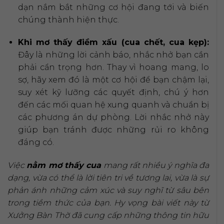
dạn nắm bắt những cơ hội đang tới và biến
chúng thành hiện thực.
Khi mơ thấy điềm xấu (cua chết, cua kẹp):
Đây là những lời cảnh báo, nhắc nhở bạn cần
phải cẩn trọng hơn. Thay vì hoang mang, lo
sợ, hãy xem đó là một cơ hội để bạn chậm lại,
suy xét kỹ lưỡng các quyết định, chú ý hơn
đến các mối quan hệ xung quanh và chuẩn bị
các phương án dự phòng. Lời nhắc nhở này
giúp bạn tránh được những rủi ro không
đáng có.
Việc
nằm mơ thấy cua
mang rất nhiều ý nghĩa đa
dạng, vừa có thể là lời tiên tri về tương lai, vừa là sự
phản ánh những cảm xúc và suy nghĩ từ sâu bên
trong tiềm thức của bạn. Hy vọng bài viết này từ
Xưởng Bàn Thờ đã cung cấp những thông tin hữu