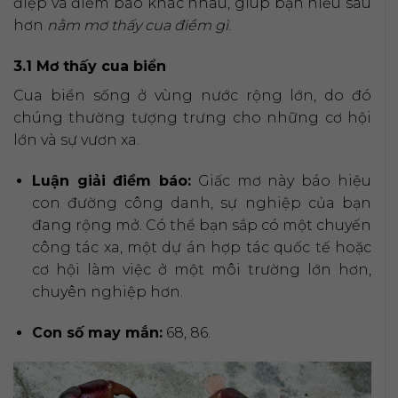
điệp và điềm báo khác nhau, giúp bạn hiểu sâu
hơn
nằm mơ thấy cua điềm gì
.
3.1 Mơ thấy cua biển
Cua biển sống ở vùng nước rộng lớn, do đó
chúng thường tượng trưng cho những cơ hội
lớn và sự vươn xa.
Luận giải điềm báo:
Giấc mơ này báo hiệu
con đường công danh, sự nghiệp của bạn
đang rộng mở. Có thể bạn sắp có một chuyến
công tác xa, một dự án hợp tác quốc tế hoặc
cơ hội làm việc ở một môi trường lớn hơn,
chuyên nghiệp hơn.
Con số may mắn:
68, 86.