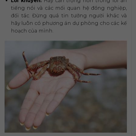
Lời khuyên:
Hãy cẩn trọng hơn trong lời ăn
tiếng nói và các mối quan hệ đồng nghiệp,
đối tác. Đừng quá tin tưởng người khác và
hãy luôn có phương án dự phòng cho các kế
hoạch của mình.