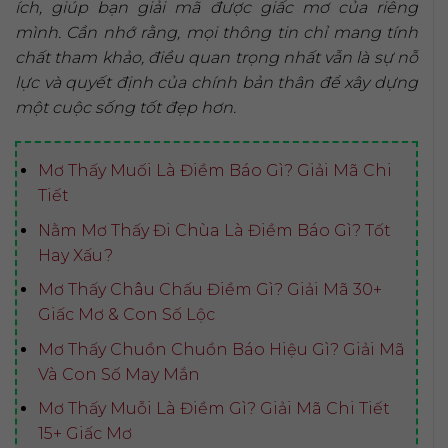
ích, giúp bạn giải mã được giấc mơ của riêng
mình. Cần nhớ rằng, mọi thông tin chỉ mang tính
chất tham khảo, điều quan trọng nhất vẫn là sự nỗ
lực và quyết định của chính bản thân để xây dựng
một cuộc sống tốt đẹp hơn.
Mơ Thấy Muối Là Điềm Báo Gì? Giải Mã Chi
Tiết
Nằm Mơ Thấy Đi Chùa Là Điềm Báo Gì? Tốt
Hay Xấu?
Mơ Thấy Châu Chấu Điềm Gì? Giải Mã 30+
Giấc Mơ & Con Số Lộc
Mơ Thấy Chuồn Chuồn Báo Hiệu Gì? Giải Mã
Và Con Số May Mắn
Mơ Thấy Muỗi Là Điềm Gì? Giải Mã Chi Tiết
15+ Giấc Mơ