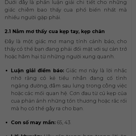
Dưới đây là phần luận giải chi tiết cho những
giấc chiêm bao thấy cua phổ biến nhất mà
nhiều người gặp phải.
2.1 Nằm mơ thấy cua kẹp tay, kẹp chân
Đây là một giấc mơ mang tính cảnh báo, cho
thấy có thể bạn đang phải đối mặt với sự cản trở
hoặc hãm hại từ những người xung quanh.
Luận giải điềm báo:
Giấc mơ này là lời nhắc
nhở rằng có kẻ tiểu nhân đang cố tình
ngáng đường, đâm sau lưng trong công việc
hoặc các mối quan hệ. Cơn đau từ cú kẹp của
cua phản ánh những tổn thương hoặc rắc rối
mà họ có thể gây ra cho bạn.
Con số may mắn:
65, 43.