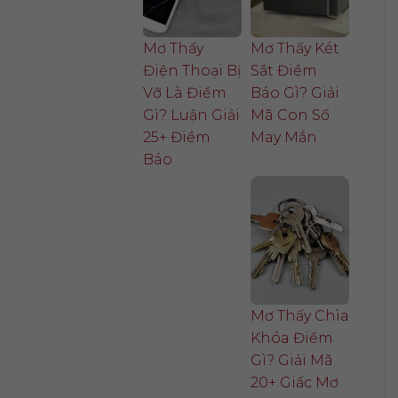
Mơ Thấy
Mơ Thấy Két
Điện Thoại Bị
Sắt Điềm
Vỡ Là Điềm
Báo Gì? Giải
Gì? Luận Giải
Mã Con Số
25+ Điềm
May Mắn
Báo
Mơ Thấy Chìa
Khóa Điềm
Gì? Giải Mã
20+ Giấc Mơ