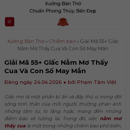
Bỏ
Xưởng Bàn Thờ
qua
Chuẩn Phong Thủy, Bền Đẹp
nội
dung
Xưởng Bàn Thờ
»
Chiêm bao
»
Giải Mã 55+ Giấc
Nằm Mơ Thấy Cua Và Con Số May Mắn
Giải Mã 55+ Giấc Nằm Mơ Thấy
Cua Và Con Số May Mắn
Đăng ngày 24.04.2026
● bởi Phạm Tâm Việt
Giấc mơ là một phần bí ẩn và đầy thú vị trong đời
sống tinh thần của mỗi người, thường phản ánh
những tâm tư, lo lắng hoặc mang đến những
điềm báo về tương lai. Trong đó, việc
nằm mơ
thấy cua
là một trong những chiêm bao phổ biến,