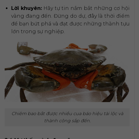
Lời khuyên:
Hãy tự tin nắm bắt những cơ hội
vàng đang đến. Đừng do dự, đây là thời điểm
để bạn bứt phá và đạt được những thành tựu
lớn trong sự nghiệp.
Chiêm bao bắt được nhiều cua báo hiệu tài lộc và
thành công sắp đến.