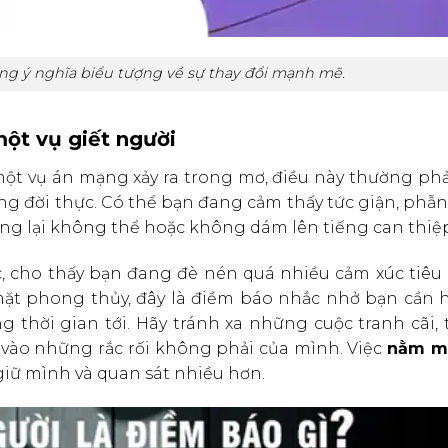
ng ý nghĩa biểu tượng về sự thay đổi mạnh mẽ.
ột vụ giết người
 một vụ án mạng xảy ra trong mơ, điều này thường ph
ng đời thực. Có thể bạn đang cảm thấy tức giận, phẫn
ng lại không thể hoặc không dám lên tiếng can thiệp
c, cho thấy bạn đang đè nén quá nhiều cảm xúc tiêu
ặt phong thủy, đây là điềm báo nhắc nhở bạn cần h
 thời gian tới. Hãy tránh xa những cuộc tranh cãi, 
 vào những rắc rối không phải của mình. Việc
nằm m
giữ mình và quan sát nhiều hơn.