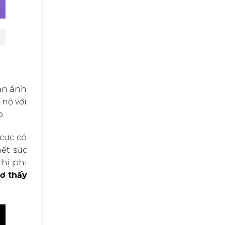
ản ánh
 nộ với
.
 cực có
ết sức
thị phi
ơ thấy