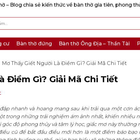
 – Blog chia sẻ kiến thức về bàn thờ gia tiên, phong th
g cư
Bàn thờ đứng
Bàn thờ Ông Địa – Thần Tài
P
Mơ Thấy Giết Người Là Điềm Gì? Giải Mã Chi Tiết
 Điềm Gì? Giải Mã Chi Tiết
t
m đập nhanh và hoang mang sau khi trải qua một cơn 
ột trong những trải nghiệm ám ảnh nhất, khiến nhiều n
ới góc độ phong thủy và tâm lý học, giấc mơ này thường
 điều cũ để bắt đầu điều mới hơn là một điềm báo bạo l
từng tình huống cụ thể, giúp bạn hiểu rõ những thông đi