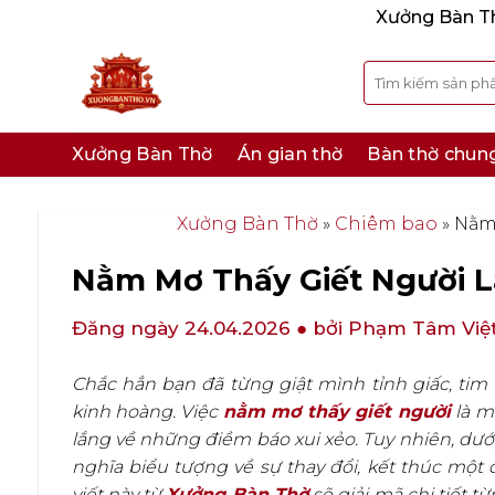
Bỏ
Xưởng Bàn Thờ
qua
nội
Tìm
kiếm:
dung
Xưởng Bàn Thờ
Án gian thờ
Bàn thờ chun
Xưởng Bàn Thờ
»
Chiêm bao
»
Nằm 
Nằm Mơ Thấy Giết Người Là
Đăng ngày 24.04.2026
● bởi Phạm Tâm Việ
Chắc hẳn bạn đã từng giật mình tỉnh giấc, ti
kinh hoàng. Việc
nằm mơ thấy giết người
là m
lắng về những điềm báo xui xẻo. Tuy nhiên, dư
nghĩa biểu tượng về sự thay đổi, kết thúc một
viết này từ
Xưởng Bàn Thờ
sẽ giải mã chi tiết 