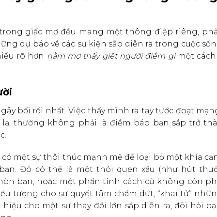
n trong giấc mơ đều mang một thông điệp riêng, ph
ững dự báo về các sự kiện sắp diễn ra trong cuộc sốn
 hiểu rõ hơn
nằm mơ thấy giết người điềm gì
một cách
ười
ây bối rối nhất. Việc thấy mình ra tay tước đoạt mạ
 lạ, thường không phải là điềm báo bạn sắp trở thà
c.
g có một sự thôi thúc mạnh mẽ để loại bỏ một khía c
ạn. Đó có thể là một thói quen xấu (như hút thuốc
mòn bạn, hoặc một phần tính cách cũ không còn ph
iểu tượng cho sự quyết tâm chấm dứt, “khai tử” nhữn
 hiệu cho một sự thay đổi lớn sắp diễn ra, đòi hỏi b