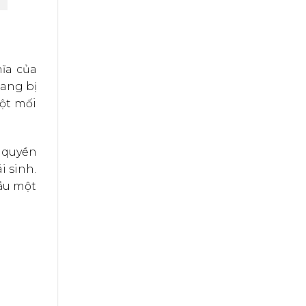
hĩa của
đang bị
một mối
 quyền
i sinh.
đầu một