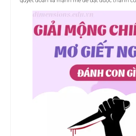
quyết đoán và mạnh mẽ để đạt được thành c