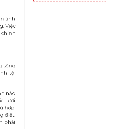
ản ánh
g. Việc
 chính
ng sống
nh tội
ạnh nào
, lười
ù hợp.
g điều
ạn phải