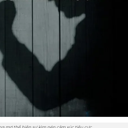
g mơ thể hiện sự kìm nén cảm xúc tiêu cực.