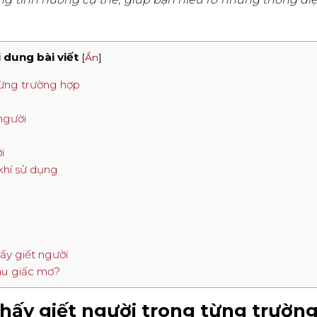
 dung bài viết
[
Ẩn
]
 từng trường hợp
người
i
khí sử dụng
ấy giết người
sau giấc mơ?
 thấy giết người trong từng trườn