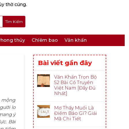
ủy thờ cúng.
hong thủy
Chiêm bao
Văn khấn
Bài viết gần đây
Văn Khấn Trọn Bộ
52 Bài Cổ Truyền
Việt Nam [Đầy Đủ
Nhất]
ác mộng
gười lo
Mơ Thấy Muối Là
Điềm Báo Gì? Giải
 mang ý
Mã Chi Tiết
ực. Bài
ệp tiềm