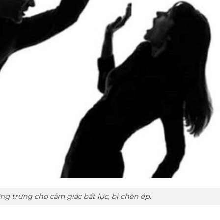
ợng trưng cho cảm giác bất lực, bị chèn ép.