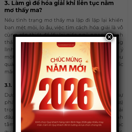
3. Làm gì để hóa giải khi liên tục nằm
mơ thấy ma?
Nếu tình trạng mơ thấy ma lặp đi lặp lại khiến
bạn mệt mỏi, lo âu, việc tìm cách hóa giải là vô
cùng cần thiết để lấy lại giấc ngủ ngon và tinh
×
thần thoải mái. Với kinh nghiệm 15 năm trong
lĩnh vực văn hóa thờ cúng, Xưởng Bàn Thờ gợi ý
một số phương pháp hóa giải tâm linh hiệu
quả và an lành, giúp bạn giải đáp trọn vẹn thắc
mắc
nằm mơ thấy ma có sao không
.
3.1. Giữ vững tinh thần, suy nghĩ tích cực
Dưới góc độ khoa học, giấc mơ thường là sự
phản ánh những lo âu, căng thẳng (stress)
trong cuộc sống ban ngày. Vì vậy, cách hóa giải
đầu tiên và quan trọng nhất là tự điều chỉnh
tâm lý của mình. Hãy cố gắng giữ tinh thần lạc
quan, suy nghĩ tích cực, tránh làm việc quá sức.