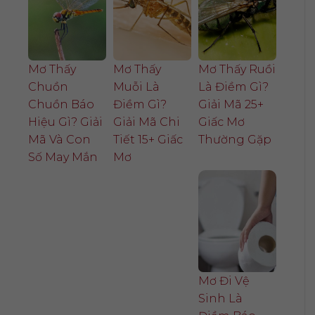
Mơ Thấy
Mơ Thấy
Mơ Thấy Ruồi
Chuồn
Muỗi Là
Là Điềm Gì?
Chuồn Báo
Điềm Gì?
Giải Mã 25+
Hiệu Gì? Giải
Giải Mã Chi
Giấc Mơ
Mã Và Con
Tiết 15+ Giấc
Thường Gặp
Số May Mắn
Mơ
Mơ Đi Vệ
Sinh Là