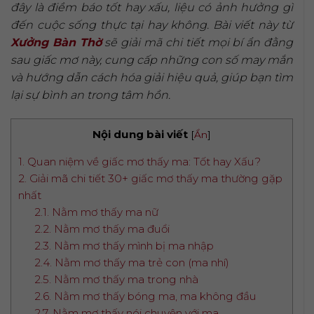
đây là điềm báo tốt hay xấu, liệu có ảnh hưởng gì
đến cuộc sống thực tại hay không. Bài viết này từ
Xưởng Bàn Thờ
sẽ giải mã chi tiết mọi bí ẩn đằng
sau giấc mơ này, cung cấp những con số may mắn
và hướng dẫn cách hóa giải hiệu quả, giúp bạn tìm
lại sự bình an trong tâm hồn.
Nội dung bài viết
[
Ẩn
]
1. Quan niệm về giấc mơ thấy ma: Tốt hay Xấu?
2. Giải mã chi tiết 30+ giấc mơ thấy ma thường gặp
nhất
2.1. Nằm mơ thấy ma nữ
2.2. Nằm mơ thấy ma đuổi
2.3. Nằm mơ thấy mình bị ma nhập
2.4. Nằm mơ thấy ma trẻ con (ma nhí)
2.5. Nằm mơ thấy ma trong nhà
2.6. Nằm mơ thấy bóng ma, ma không đầu
2.7. Nằm mơ thấy nói chuyện với ma