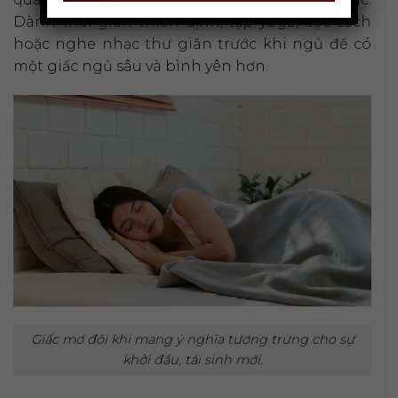
Dành thời gian thiền định, tập yoga, đọc sách
hoặc nghe nhạc thư giãn trước khi ngủ để có
một giấc ngủ sâu và bình yên hơn.
Giấc mơ đôi khi mang ý nghĩa tượng trưng cho sự
khởi đầu, tái sinh mới.