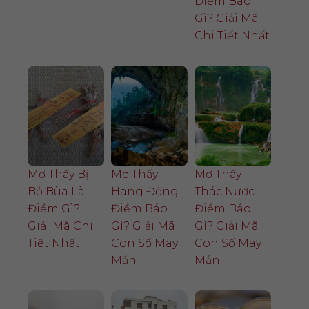
Điềm Báo
Gì? Giải Mã
Chi Tiết Nhất
Mơ Thấy Bị
Mơ Thấy
Mơ Thấy
Bỏ Bùa Là
Hang Động
Thác Nước
Điềm Gì?
Điềm Báo
Điềm Báo
Giải Mã Chi
Gì? Giải Mã
Gì? Giải Mã
Tiết Nhất
Con Số May
Con Số May
Mắn
Mắn