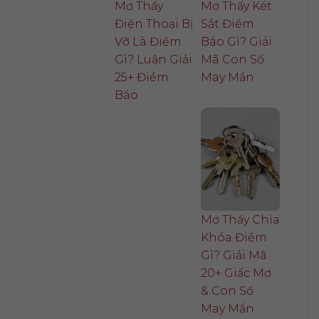
Mơ Thấy
Mơ Thấy Két
Điện Thoại Bị
Sắt Điềm
Vỡ Là Điềm
Báo Gì? Giải
Gì? Luận Giải
Mã Con Số
25+ Điềm
May Mắn
Báo
Mơ Thấy Chìa
Khóa Điềm
Gì? Giải Mã
20+ Giấc Mơ
& Con Số
May Mắn