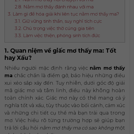
2.8. Nằm mơ thấy đánh nhau với ma
3. Làm gì để hóa giải khi liên tục nằm mơ thấy ma?
3.1. Giữ vững tinh thần, suy nghĩ tích cực
3.2. Chú trọng việc thờ cúng gia tiên
3.3. Làm việc thiện, phóng sinh tích đức
1. Quan niệm về giấc mơ thấy ma: Tốt
hay Xấu?
Nhiều người mặc định rằng việc
nằm mơ thấy
ma
chắc chắn là điềm gở, báo hiệu những điều
xui xẻo sắp xảy đến. Tuy nhiên, dưới góc độ giải
mã giấc mơ và tâm linh, điều này không hoàn
toàn chính xác. Giấc mơ này có thể mang cả ý
nghĩa tốt và xấu, tùy thuộc vào bối cảnh, cảm xúc
và những chi tiết cụ thể mà bạn trải qua trong
mơ. Việc hiểu rõ từng trường hợp sẽ giúp bạn
trả lời câu hỏi
nằm mơ thấy ma có sao không
một