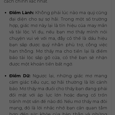
cách chính xác nhất.
Điềm Lành:
Không phải lúc nào ma quỷ cũng
đại diện cho sự sợ hãi. Trong một số trường
hợp, giấc mơ này lại là tín hiệu của may mắn
và tài lộc. Ví dụ, nếu bạn mơ thấy mình nói
chuyện vui vẻ với ma, đây có thể là dấu hiệu
bạn sắp được quý nhân phù trợ, công việc
han thông. Mơ thấy ma cho tiền lại là điềm
báo tài lộc sắp gõ cửa, có thể bạn sẽ nhận
được một khoản tiền bất ngờ.
Điềm Dữ:
Ngược lại, những giấc mơ mang
cảm giác tiêu cực, sợ hãi thường là lời cảnh
báo. Mơ thấy ma đuổi cho thấy bạn đang phải
đối mặt với áp lực lớn hoặc đang cố trốn
tránh một vấn đề nào đó. Nếu mơ thấy ma đòi
mạng, đó là lời nhắc nhở bạn cần quan tâm
hơn đến sức khỏe của bản thân và những