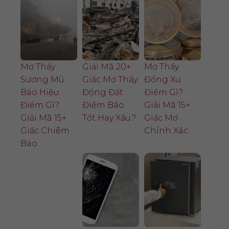
Mơ Thấy
Giải Mã 20+
Mơ Thấy
Sương Mù
Giấc Mơ Thấy
Đồng Xu
Báo Hiệu
Động Đất
Điềm Gì?
Điềm Gì?
Điềm Báo
Giải Mã 15+
Giải Mã 15+
Tốt Hay Xấu?
Giấc Mơ
Giấc Chiêm
Chính Xác
Bao