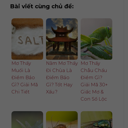
Bài viết cùng chủ đề:
Mơ Thấy
Nằm Mơ Thấy
Mơ Thấy
Muối Là
Đi Chùa Là
Châu Chấu
Điềm Báo
Điềm Báo
Điềm Gì?
Gì? Giải Mã
Gì? Tốt Hay
Giải Mã 30+
Chi Tiết
Xấu?
Giấc Mơ &
Con Số Lộc