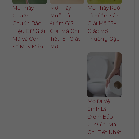
Mơ Thấy
Mơ Thấy
Mơ Thấy Ruồi
Chuồn
Muỗi Là
Là Điềm Gì?
Chuồn Báo
Điềm Gì?
Giải Mã 25+
Hiệu Gì? Giải
Giải Mã Chi
Giấc Mơ
Mã Và Con
Tiết 15+ Giấc
Thường Gặp
Số May Mắn
Mơ
Mơ Đi Vệ
Sinh Là
Điềm Báo
Gì? Giải Mã
Chi Tiết Nhất