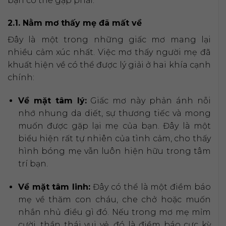
bạn có thể gặp phải.
2.1. Nằm mơ thấy mẹ đã mất về
Đây là một trong những giấc mơ mang lại
nhiều cảm xúc nhất. Việc mơ thấy người mẹ đã
khuất hiện về có thể được lý giải ở hai khía cạnh
chính:
Về mặt tâm lý:
Giấc mơ này phản ánh nỗi
nhớ nhung da diết, sự thương tiếc và mong
muốn được gặp lại mẹ của bạn. Đây là một
biểu hiện rất tự nhiên của tình cảm, cho thấy
hình bóng mẹ vẫn luôn hiện hữu trong tâm
trí bạn.
Về mặt tâm linh:
Đây có thể là một điềm báo
mẹ về thăm con cháu, che chở hoặc muốn
nhắn nhủ điều gì đó. Nếu trong mơ mẹ mỉm
cười, thần thái vui vẻ, đó là điềm báo cực kỳ