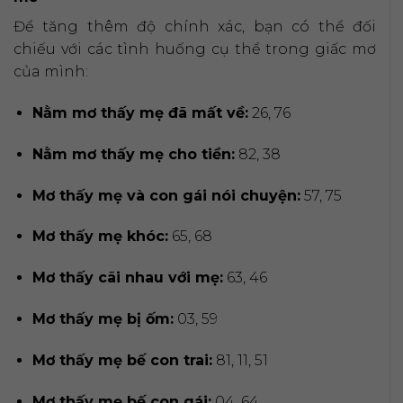
Để tăng thêm độ chính xác, bạn có thể đối
chiếu với các tình huống cụ thể trong giấc mơ
của mình:
Nằm mơ thấy mẹ đã mất về:
26, 76
Nằm mơ thấy mẹ cho tiền:
82, 38
Mơ thấy mẹ và con gái nói chuyện:
57, 75
Mơ thấy mẹ khóc:
65, 68
Mơ thấy cãi nhau với mẹ:
63, 46
Mơ thấy mẹ bị ốm:
03, 59
Mơ thấy mẹ bế con trai:
81, 11, 51
Mơ thấy mẹ bế con gái:
04, 64