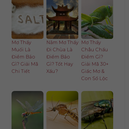
Mơ Thấy
Nằm Mơ Thấy
Mơ Thấy
Muối Là
Đi Chùa Là
Châu Chấu
Điềm Báo
Điềm Báo
Điềm Gì?
Gì? Giải Mã
Gì? Tốt Hay
Giải Mã 30+
Chi Tiết
Xấu?
Giấc Mơ &
Con Số Lộc