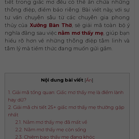
tiết trong giấc mơ đều có thể ẩn chứa những
thông điệp, điềm báo riêng. Bài viết này, với sự
tư vấn chuyên sâu từ các chuyên gia phong
thủy của
Xưởng Bàn Thờ
, sẽ giải mã toàn bộ ý
nghĩa đằng sau việc
nằm mơ thấy mẹ
, giúp bạn
hiểu rõ hơn về những thông điệp tâm linh và
tâm lý mà tiềm thức đang muốn gửi gắm.
Nội dung bài viết
[
Ẩn
]
1. Giải mã tổng quan: Giấc mơ thấy mẹ là điềm lành
hay dữ?
2. Giải mã chi tiết 25+ giấc mơ thấy mẹ thường gặp
nhất
2.1. Nằm mơ thấy mẹ đã mất về
2.2. Nằm mơ thấy mẹ còn sống
2.3. Chiêm bao thấy mẹ đang khóc