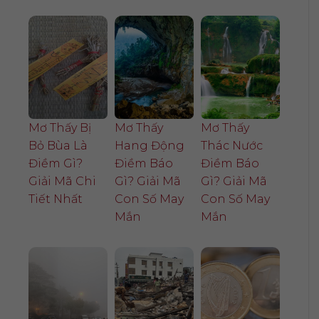
Mơ Thấy Bị
Mơ Thấy
Mơ Thấy
Bỏ Bùa Là
Hang Động
Thác Nước
Điềm Gì?
Điềm Báo
Điềm Báo
Giải Mã Chi
Gì? Giải Mã
Gì? Giải Mã
Tiết Nhất
Con Số May
Con Số May
Mắn
Mắn