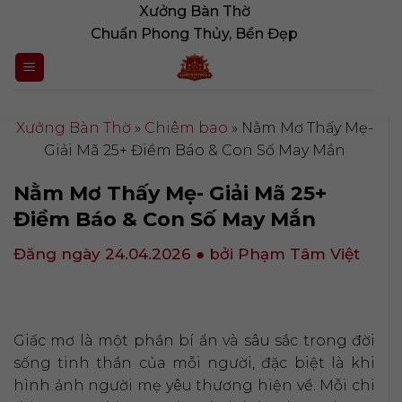
Bỏ
Xưởng Bàn Thờ
qua
Chuẩn Phong Thủy, Bền Đẹp
nội
dung
Xưởng Bàn Thờ
»
Chiêm bao
»
Nằm Mơ Thấy Mẹ-
Giải Mã 25+ Điềm Báo & Con Số May Mắn
Nằm Mơ Thấy Mẹ- Giải Mã 25+
Điềm Báo & Con Số May Mắn
Đăng ngày 24.04.2026
● bởi Phạm Tâm Việt
Giấc mơ là một phần bí ẩn và sâu sắc trong đời
sống tinh thần của mỗi người, đặc biệt là khi
hình ảnh người mẹ yêu thương hiện về. Mỗi chi