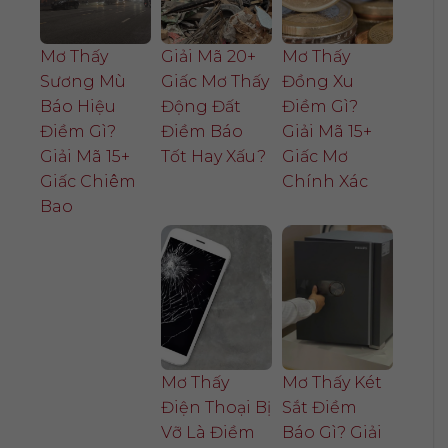
Mơ Thấy
Giải Mã 20+
Mơ Thấy
Sương Mù
Giấc Mơ Thấy
Đồng Xu
Báo Hiệu
Động Đất
Điềm Gì?
Điềm Gì?
Điềm Báo
Giải Mã 15+
Giải Mã 15+
Tốt Hay Xấu?
Giấc Mơ
Giấc Chiêm
Chính Xác
Bao
Mơ Thấy
Mơ Thấy Két
Điện Thoại Bị
Sắt Điềm
Vỡ Là Điềm
Báo Gì? Giải