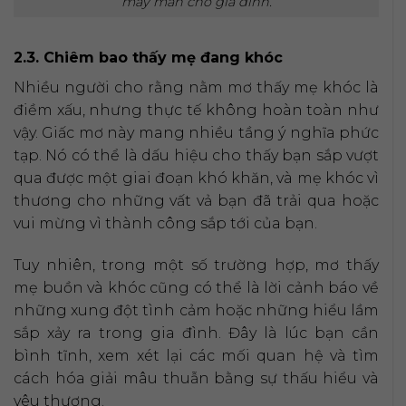
may mắn cho gia đình.
2.3. Chiêm bao thấy mẹ đang khóc
Nhiều người cho rằng nằm mơ thấy mẹ khóc là
điềm xấu, nhưng thực tế không hoàn toàn như
vậy. Giấc mơ này mang nhiều tầng ý nghĩa phức
tạp. Nó có thể là dấu hiệu cho thấy bạn sắp vượt
qua được một giai đoạn khó khăn, và mẹ khóc vì
thương cho những vất vả bạn đã trải qua hoặc
vui mừng vì thành công sắp tới của bạn.
Tuy nhiên, trong một số trường hợp, mơ thấy
mẹ buồn và khóc cũng có thể là lời cảnh báo về
những xung đột tình cảm hoặc những hiểu lầm
sắp xảy ra trong gia đình. Đây là lúc bạn cần
bình tĩnh, xem xét lại các mối quan hệ và tìm
cách hóa giải mâu thuẫn bằng sự thấu hiểu và
yêu thương.