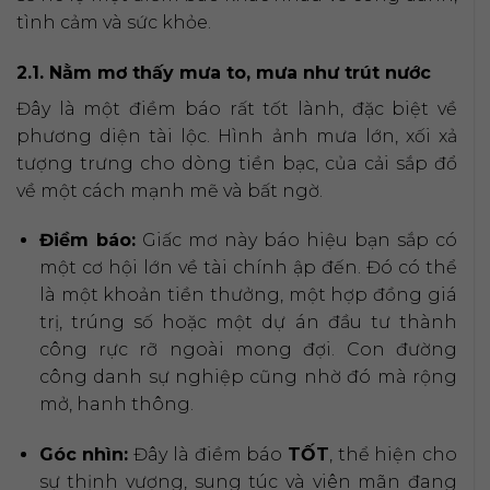
tình cảm và sức khỏe.
2.1. Nằm mơ thấy mưa to, mưa như trút nước
Đây là một điềm báo rất tốt lành, đặc biệt về
phương diện tài lộc. Hình ảnh mưa lớn, xối xả
tượng trưng cho dòng tiền bạc, của cải sắp đổ
về một cách mạnh mẽ và bất ngờ.
Điềm báo:
Giấc mơ này báo hiệu bạn sắp có
một cơ hội lớn về tài chính ập đến. Đó có thể
là một khoản tiền thưởng, một hợp đồng giá
trị, trúng số hoặc một dự án đầu tư thành
công rực rỡ ngoài mong đợi. Con đường
công danh sự nghiệp cũng nhờ đó mà rộng
mở, hanh thông.
Góc nhìn:
Đây là điềm báo
TỐT
, thể hiện cho
sự thịnh vượng, sung túc và viên mãn đang