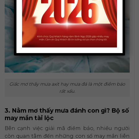
Giấc mơ thấy mưa axit hay mưa đá là một điềm báo
rất xấu.
3. Nằm mơ thấy mưa đánh con gì? Bộ số
may mắn tài lộc
Bên cạnh việc giải mã điềm báo, nhiều người
còn quan tâm đến những con số may mắn liên