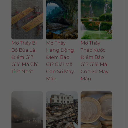
Mơ Thấy Bị
Mơ Thấy
Mơ Thấy
Bỏ Bùa Là
Hang Động
Thác Nước
Điềm Gì?
Điềm Báo
Điềm Báo
Giải Mã Chi
Gì? Giải Mã
Gì? Giải Mã
Tiết Nhất
Con Số May
Con Số May
Mắn
Mắn