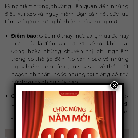
kỳ nghiêm trọng, thường liên quan đến những
điều xui xẻo và nguy hiểm. Bạn cần hết sức lưu
tâm khi gặp những hình ảnh này trong mơ.
Điềm báo:
Giấc mơ thấy mưa axit, mưa đá hay
mưa máu là điềm báo rất xấu về sức khỏe, tai
ương hoặc những chuyện thị phi nghiêm
trọng có thể ập đến. Nó cảnh báo về những
nguy hiểm tiềm tàng, sự suy sụp về thể chất
hoặc tinh thần, hoặc những tai tiếng có thể
hủy hoại danh dự của bạn.
×
Góc nhìn:
Đây là điềm báo
XẤU
ở mức độ cao.
Bạn cần hết sức cẩn thận trong mọi việc, từ đi
lại, ăn uống cho đến các mối quan hệ xã hội
trong thời gian tới.