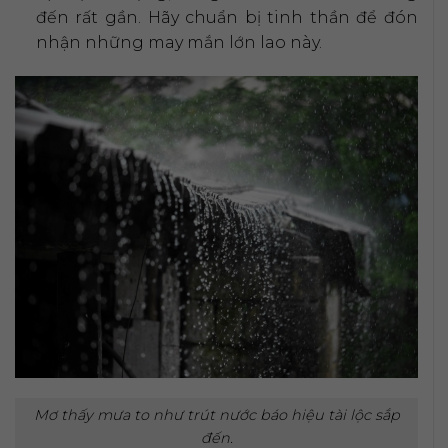
đến rất gần. Hãy chuẩn bị tinh thần để đón
nhận những may mắn lớn lao này.
Mơ thấy mưa to như trút nước báo hiệu tài lộc sắp
đến.