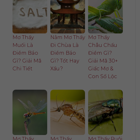
Mơ Thấy
Nằm Mơ Thấy
Mơ Thấy
Muối Là
Đi Chùa Là
Châu Chấu
Điềm Báo
Điềm Báo
Điềm Gì?
Gì? Giải Mã
Gì? Tốt Hay
Giải Mã 30+
Chi Tiết
Xấu?
Giấc Mơ &
Con Số Lộc
Mơ Thấy
Mơ Thấy
Mơ Thấy Ruồi