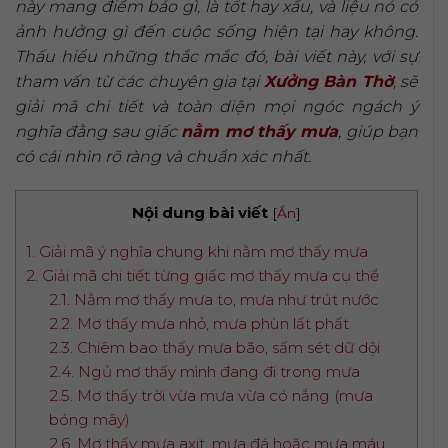
này mang điềm báo gì, là tốt hay xấu, và liệu nó có
ảnh hưởng gì đến cuộc sống hiện tại hay không.
Thấu hiểu những thắc mắc đó, bài viết này, với sự
tham vấn từ các chuyên gia tại
Xưởng Bàn Thờ
, sẽ
giải mã chi tiết và toàn diện mọi ngóc ngách ý
nghĩa đằng sau giấc
nằm mơ thấy mưa
, giúp bạn
có cái nhìn rõ ràng và chuẩn xác nhất.
Nội dung bài viết
[
Ẩn
]
1. Giải mã ý nghĩa chung khi nằm mơ thấy mưa
2. Giải mã chi tiết từng giấc mơ thấy mưa cụ thể
2.1. Nằm mơ thấy mưa to, mưa như trút nước
2.2. Mơ thấy mưa nhỏ, mưa phùn lất phất
2.3. Chiêm bao thấy mưa bão, sấm sét dữ dội
2.4. Ngủ mơ thấy mình đang đi trong mưa
2.5. Mơ thấy trời vừa mưa vừa có nắng (mưa
bóng mây)
2.6. Mơ thấy mưa axit, mưa đá hoặc mưa máu