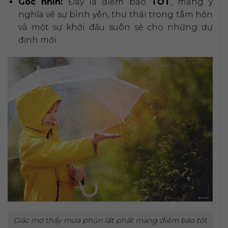
Góc nhìn:
Đây là điềm báo
TỐT
, mang ý
nghĩa về sự bình yên, thư thái trong tâm hồn
và một sự khởi đầu suôn sẻ cho những dự
định mới.
Giấc mơ thấy mưa phùn lất phất mang điềm báo tốt