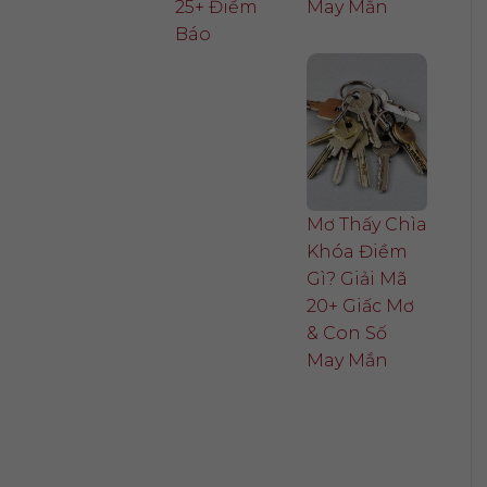
25+ Điềm
May Mắn
Báo
Mơ Thấy Chìa
Khóa Điềm
Gì? Giải Mã
20+ Giấc Mơ
& Con Số
May Mắn