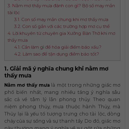
3. Nằm mơ thấy mưa đánh con gì? Bộ số may mắn
tài lộc
3.1. Con số may mắn chung khi mơ thấy mưa
3.2. Con số gắn với các trường hợp mơ cụ thể
4. Lời khuyên từ chuyên gia Xưởng Bàn Thờ khi mơ
thấy mưa
4.1. Cần làm gì để hóa giải điềm báo xấu?
4.2. Làm sao để tận dụng điềm báo tốt?
1. Giải mã ý nghĩa chung khi nằm mơ
thấy mưa
Nằm mơ thấy mưa
là một trong những giấc mơ
phổ biến nhất, mang nhiều tầng ý nghĩa sâu
sắc cả về tâm lý lẫn phong thủy. Theo quan
niệm phong thủy, mưa thuộc hành Thủy, mà
Thủy lại là yếu tố tượng trưng cho tài lộc, dòng
chảy của sự sống và sự thanh tẩy. Do đó, giấc mơ
này thường mang ý nghĩa về sự gột rửa những