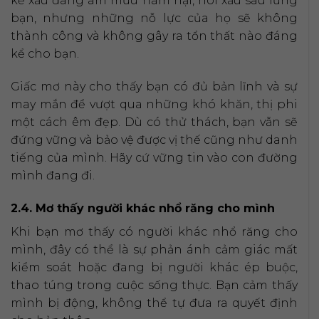
kẻ xấu đang âm mưu hãm hại, nói xấu sau lưng
bạn, nhưng những nỗ lực của họ sẽ không
thành công và không gây ra tổn thất nào đáng
kể cho bạn.
Giấc mơ này cho thấy bạn có đủ bản lĩnh và sự
may mắn để vượt qua những khó khăn, thị phi
một cách êm đẹp. Dù có thử thách, bạn vẫn sẽ
đứng vững và bảo vệ được vị thế cũng như danh
tiếng của mình. Hãy cứ vững tin vào con đường
mình đang đi.
2.4. Mơ thấy người khác nhổ răng cho mình
Khi bạn mơ thấy có người khác nhổ răng cho
mình, đây có thể là sự phản ánh cảm giác mất
kiểm soát hoặc đang bị người khác ép buộc,
thao túng trong cuộc sống thực. Bạn cảm thấy
mình bị động, không thể tự đưa ra quyết định