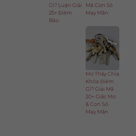
Gì? Luận Giải
Mã Con Số
25+ Điềm
May Mắn
Báo
Mơ Thấy Chìa
Khóa Điềm
Gì? Giải Mã
20+ Giấc Mơ
& Con Số
May Mắn