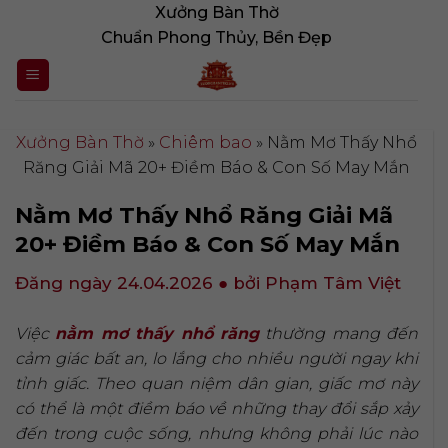
Bỏ
Xưởng Bàn Thờ
qua
Chuẩn Phong Thủy, Bền Đẹp
nội
dung
Xưởng Bàn Thờ
»
Chiêm bao
»
Nằm Mơ Thấy Nhổ
Răng Giải Mã 20+ Điềm Báo & Con Số May Mắn
Nằm Mơ Thấy Nhổ Răng Giải Mã
20+ Điềm Báo & Con Số May Mắn
Đăng ngày 24.04.2026
● bởi Phạm Tâm Việt
Việc
nằm mơ thấy nhổ răng
thường mang đến
cảm giác bất an, lo lắng cho nhiều người ngay khi
tỉnh giấc. Theo quan niệm dân gian, giấc mơ này
có thể là một điềm báo về những thay đổi sắp xảy
đến trong cuộc sống, nhưng không phải lúc nào