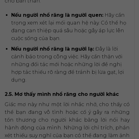
cho bản thân.
Nếu người nhổ răng là người quen:
Hãy cẩn
trọng xem xét lại mối quan hệ này. Có thể họ
đang can thiệp quá sâu hoặc gây áp lực lên
cuộc sống của bạn.
Nếu người nhổ răng là người lạ:
Đây là lời
cảnh báo trong công việc. Hãy cẩn thận với
những đối tác mới hoặc những lời đề nghị
hợp tác thiếu rõ ràng để tránh bị lừa gạt, lợi
dụng.
2.5. Mơ thấy mình nhổ răng cho người khác
Giấc mơ này như một lời nhắc nhở, cho thấy có
thể bạn đang vô tình hoặc cố ý gây ra những
tổn thương cho người khác bằng lời nói hay
hành động của mình. Những lời chỉ trích, phán
xét thiếu suy nghĩ của bạn có thể đang làm ảnh