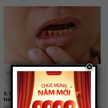
×
Mơ thấy nhổ răng sâu báo hiệu bạn sắp loại bỏ được
phiền muộn.
3. Nằm mơ thấy nhổ răng đánh con gì
trúng lớn?
Bên cạnh những điềm báo tâm linh, nhiều