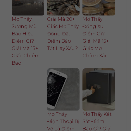
Mơ Thấy
Giải Mã 20+
Mơ Thấy
Sương Mù
Giấc Mơ Thấy
Đồng Xu
Báo Hiệu
Động Đất
Điềm Gì?
Điềm Gì?
Điềm Báo
Giải Mã 15+
Giải Mã 15+
Tốt Hay Xấu?
Giấc Mơ
Giấc Chiêm
Chính Xác
Bao
Mơ Thấy
Mơ Thấy Két
Điện Thoại Bị
Sắt Điềm
Vỡ Là Điềm
Báo Gì? Giải