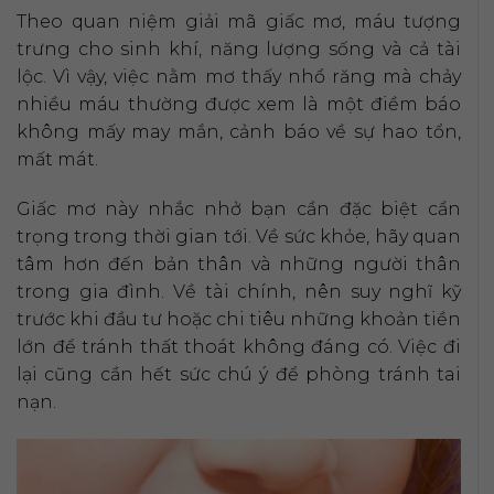
Theo quan niệm giải mã giấc mơ, máu tượng
trưng cho sinh khí, năng lượng sống và cả tài
lộc. Vì vậy, việc nằm mơ thấy nhổ răng mà chảy
nhiều máu thường được xem là một điềm báo
không mấy may mắn, cảnh báo về sự hao tổn,
mất mát.
Giấc mơ này nhắc nhở bạn cần đặc biệt cẩn
trọng trong thời gian tới. Về sức khỏe, hãy quan
tâm hơn đến bản thân và những người thân
trong gia đình. Về tài chính, nên suy nghĩ kỹ
trước khi đầu tư hoặc chi tiêu những khoản tiền
lớn để tránh thất thoát không đáng có. Việc đi
lại cũng cần hết sức chú ý để phòng tránh tai
nạn.