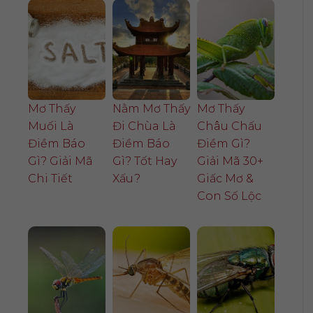
Mơ Thấy
Nằm Mơ Thấy
Mơ Thấy
Muối Là
Đi Chùa Là
Châu Chấu
Điềm Báo
Điềm Báo
Điềm Gì?
Gì? Giải Mã
Gì? Tốt Hay
Giải Mã 30+
Chi Tiết
Xấu?
Giấc Mơ &
Con Số Lộc