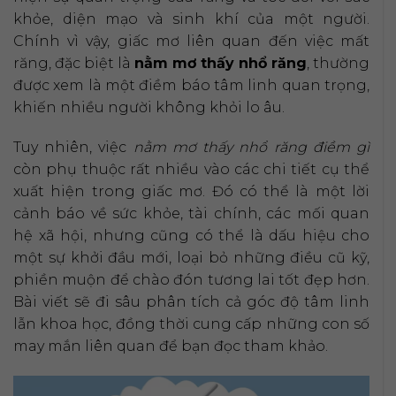
khỏe, diện mạo và sinh khí của một người.
Chính vì vậy, giấc mơ liên quan đến việc mất
răng, đặc biệt là
nằm mơ thấy nhổ răng
, thường
được xem là một điềm báo tâm linh quan trọng,
khiến nhiều người không khỏi lo âu.
Tuy nhiên, việc
nằm mơ thấy nhổ răng điềm gì
còn phụ thuộc rất nhiều vào các chi tiết cụ thể
xuất hiện trong giấc mơ. Đó có thể là một lời
cảnh báo về sức khỏe, tài chính, các mối quan
hệ xã hội, nhưng cũng có thể là dấu hiệu cho
một sự khởi đầu mới, loại bỏ những điều cũ kỹ,
phiền muộn để chào đón tương lai tốt đẹp hơn.
Bài viết sẽ đi sâu phân tích cả góc độ tâm linh
lẫn khoa học, đồng thời cung cấp những con số
may mắn liên quan để bạn đọc tham khảo.