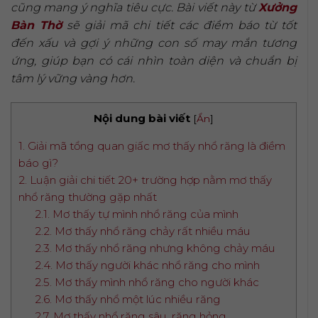
cũng mang ý nghĩa tiêu cực. Bài viết này từ
Xưởng
Bàn Thờ
sẽ giải mã chi tiết các điềm báo từ tốt
đến xấu và gợi ý những con số may mắn tương
ứng, giúp bạn có cái nhìn toàn diện và chuẩn bị
tâm lý vững vàng hơn.
Nội dung bài viết
[
Ẩn
]
1. Giải mã tổng quan giấc mơ thấy nhổ răng là điềm
báo gì?
2. Luận giải chi tiết 20+ trường hợp nằm mơ thấy
nhổ răng thường gặp nhất
2.1. Mơ thấy tự mình nhổ răng của mình
2.2. Mơ thấy nhổ răng chảy rất nhiều máu
2.3. Mơ thấy nhổ răng nhưng không chảy máu
2.4. Mơ thấy người khác nhổ răng cho mình
2.5. Mơ thấy mình nhổ răng cho người khác
2.6. Mơ thấy nhổ một lúc nhiều răng
2.7. Mơ thấy nhổ răng sâu, răng hỏng