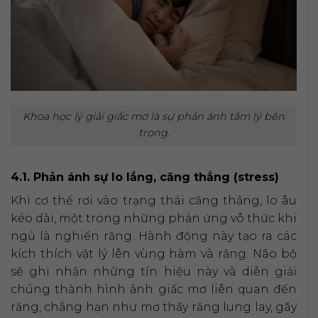
Khoa học lý giải giấc mơ là sự phản ánh tâm lý bên
trong.
4.1. Phản ánh sự lo lắng, căng thẳng (stress)
Khi cơ thể rơi vào trạng thái căng thẳng, lo âu
kéo dài, một trong những phản ứng vô thức khi
ngủ là nghiến răng. Hành động này tạo ra các
kích thích vật lý lên vùng hàm và răng. Não bộ
sẽ ghi nhận những tín hiệu này và diễn giải
chúng thành hình ảnh giấc mơ liên quan đến
răng, chẳng hạn như mơ thấy răng lung lay, gãy