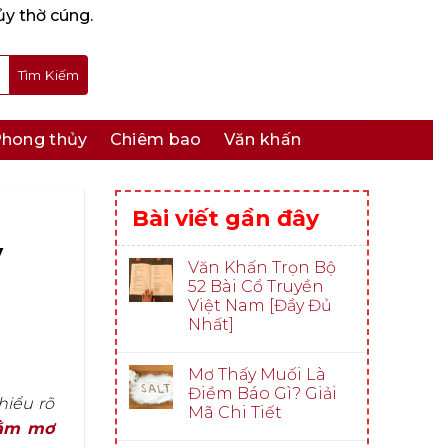
ủy thờ cúng.
hong thủy
Chiêm bao
Văn khấn
Bài viết gần đây
y
Văn Khấn Trọn Bộ
52 Bài Cổ Truyền
Việt Nam [Đầy Đủ
Nhất]
Mơ Thấy Muối Là
Điềm Báo Gì? Giải
hiểu rõ
Mã Chi Tiết
ằm mơ