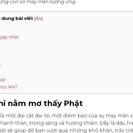
hững con số may mắn tương ứng.
 dung bài viết
[
Ẩn
]
 gặp nhất
t
hật
húc khí?
khi nằm mơ thấy Phật
là một đại cát đại lợi, một điềm báo của sự may mắn 
hanh thản, trong sáng và hướng thiện. Đây là dấu h
ời sẽ giúp đỡ bạn vượt qua những khó khăn, trắc tr