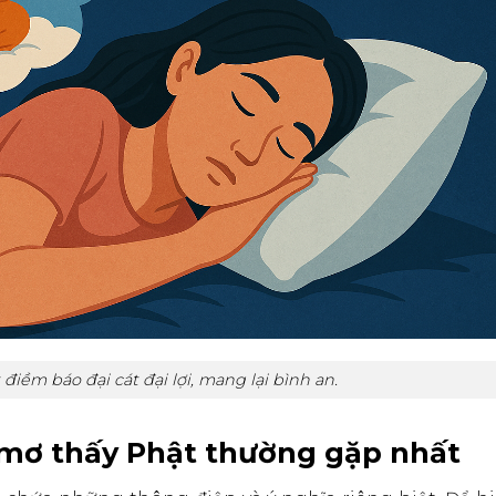
iềm báo đại cát đại lợi, mang lại bình an.
ấc mơ thấy Phật thường gặp nhất