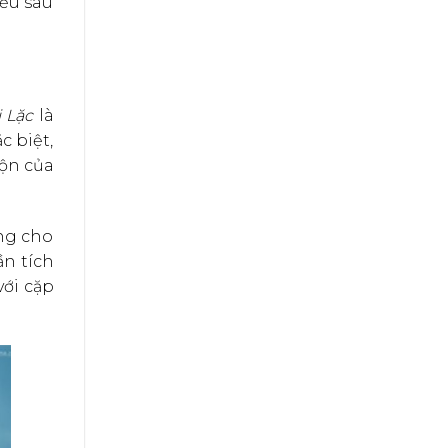
iểu sâu
 Lặc
là
c biệt,
uộn của
ưng cho
ần tích
với cặp