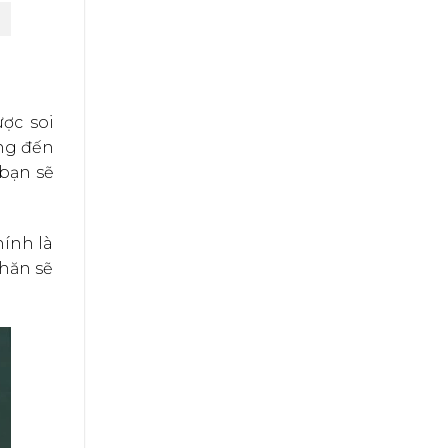
ợc soi
ang đến
 bạn sẽ
hính là
khăn sẽ