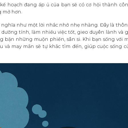
 kế hoạch đang ấp ủ của bạn sẽ có cơ hội thành côn
g mở hơn.
 nghĩa như một lời nhắc nhở nhẹ nhàng. Đây là thôn
dưỡng tính, làm nhiều việc tốt, gieo duyên lành và 
 bận những muộn phiền, sân si. Khi bạn sống với mộ
u và may mắn sẽ tự khắc tìm đến, giúp cuộc sống c