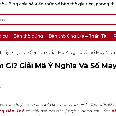
 – Blog chia sẻ kiến thức về bàn thờ gia tiên, phong th
g cư
Bàn thờ đứng
Bàn thờ Ông Địa – Thần Tài
P
hấy Phật Là Điềm Gì? Giải Mã Ý Nghĩa Và Số May Mắn
 Gì? Giải Mã Ý Nghĩa Và Số Ma
t
ên và được xem là một điềm báo tâm linh đặc biệt. Để 
ng Bàn Thờ
sẽ giải mã chi tiết ý nghĩa đằng sau việc
n