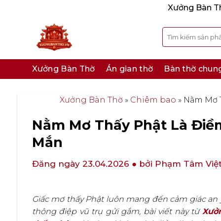
Bỏ
Xưởng Bàn Thờ
qua
nội
Tìm
kiếm:
dung
Xưởng Bàn Thờ
Án gian thờ
Bàn thờ chun
Xưởng Bàn Thờ
»
Chiêm bao
»
Nằm Mơ T
Nằm Mơ Thấy Phật Là Điềm
Mắn
Đăng ngày 23.04.2026
● bởi Phạm Tâm Việ
Giấc mơ thấy Phật luôn mang đến cảm giác an y
thông điệp vũ trụ gửi gắm, bài viết này từ
Xưở