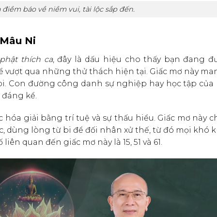
 điềm báo về niềm vui, tài lộc sắp đến.
 Mâu Ni
hật thích ca
, đây là dấu hiệu cho thấy bạn đang đư
để vượt qua những thử thách hiện tại. Giấc mơ này m
ừ bi. Con đường công danh sự nghiệp hay học tập của
 đáng kể.
 hóa giải bằng trí tuệ và sự thấu hiểu. Giấc mơ này c
c, dùng lòng từ bi để đối nhân xử thế, từ đó mọi khó 
iên quan đến giấc mơ này là 15, 51 và 61.