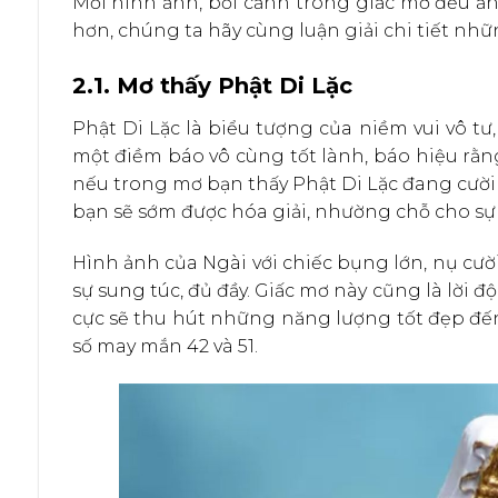
Mỗi hình ảnh, bối cảnh trong giấc mơ đều ẩn
hơn, chúng ta hãy cùng luận giải chi tiết n
2.1. Mơ thấy Phật Di Lặc
Phật Di Lặc là biểu tượng của niềm vui vô tư, 
một điềm báo vô cùng tốt lành, báo hiệu rằng
nếu trong mơ bạn thấy Phật Di Lặc đang cười t
bạn sẽ sớm được hóa giải, nhường chỗ cho sự
Hình ảnh của Ngài với chiếc bụng lớn, nụ cười
sự sung túc, đủ đầy. Giấc mơ này cũng là lời đ
cực sẽ thu hút những năng lượng tốt đẹp đến
số may mắn 42 và 51.