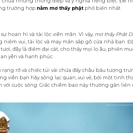
 chứa những thông điệp và ý nghĩa riêng biệt. Để h
hững trường hợp
nằm mơ thấy phật
phổ biến nhất.
sự hoan hỉ và tài lộc viên mãn. Vì vậy,
mơ thấy Phật Di
 niềm vui, tài lộc và may mắn sắp gõ cửa nhà bạn. Đặ
ươi, đây là điềm đại cát, cho thấy mọi lo âu, phiền m
 an yên và hạnh phúc.
 rạng rỡ và chiếc túi vải chứa đầy châu báu tượng tr
ộng viên bạn hãy sống lạc quan, vui vẻ, bởi một tinh th
 với cuộc sống. Giấc chiêm bao này thường gắn liền 