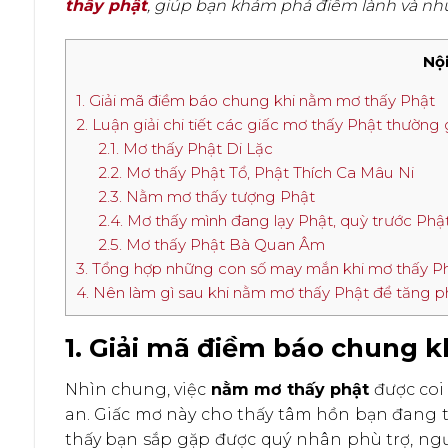
thấy phật
, giúp bạn khám phá điềm lành và n
Nội
1. Giải mã điềm báo chung khi nằm mơ thấy Phật
2. Luận giải chi tiết các giấc mơ thấy Phật thường
2.1. Mơ thấy Phật Di Lặc
2.2. Mơ thấy Phật Tổ, Phật Thích Ca Mâu Ni
2.3. Nằm mơ thấy tượng Phật
2.4. Mơ thấy mình đang lạy Phật, quỳ trước Phậ
2.5. Mơ thấy Phật Bà Quan Âm
3. Tổng hợp những con số may mắn khi mơ thấy P
4. Nên làm gì sau khi nằm mơ thấy Phật để tăng p
1. Giải mã điềm báo chung 
Nhìn chung, việc
nằm mơ thấy phật
được coi 
an. Giấc mơ này cho thấy tâm hồn bạn đang t
thấy bạn sắp gặp được quý nhân phù trợ, ngư