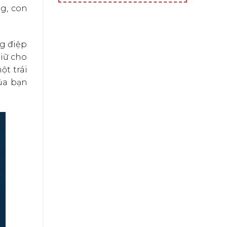
g, con
g điệp
giữ cho
t trái
ủa bạn