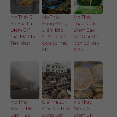
Mơ Thấy Bị
Mơ Thấy
Mơ Thấy
Bỏ Bùa Là
Hang Động
Thác Nước
Điềm Gì?
Điềm Báo
Điềm Báo
Giải Mã Chi
Gì? Giải Mã
Gì? Giải Mã
Tiết Nhất
Con Số May
Con Số May
Mắn
Mắn
Mơ Thấy
Giải Mã 20+
Mơ Thấy
Sương Mù
Giấc Mơ Thấy
Đồng Xu
Báo Hiệu
Động Đất
Điềm Gì?