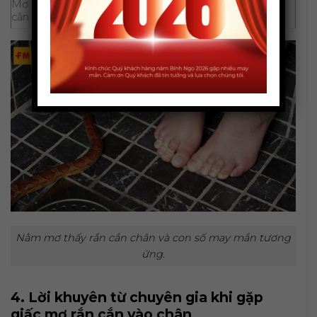
Mơ thấy người thân bị rắn
03 – 23
cắn chân
Nằm mơ thấy rắn cắn chân và con số may mắn tương
ứng.
4. Lời khuyên từ chuyên gia khi gặp
giấc mơ rắn cắn vào chân