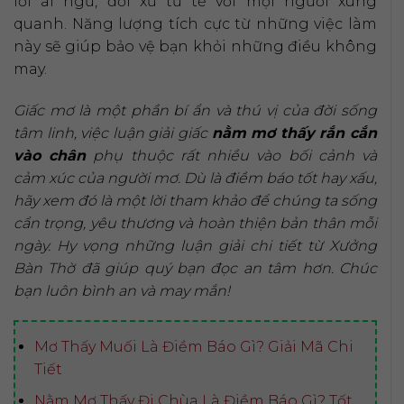
lời ái ngữ, đối xử tử tế với mọi người xung
quanh. Năng lượng tích cực từ những việc làm
này sẽ giúp bảo vệ bạn khỏi những điều không
may.
Giấc mơ là một phần bí ẩn và thú vị của đời sống
tâm linh, việc luận giải giấc
nằm mơ thấy rắn cắn
vào chân
phụ thuộc rất nhiều vào bối cảnh và
cảm xúc của người mơ. Dù là điềm báo tốt hay xấu,
hãy xem đó là một lời tham khảo để chúng ta sống
cẩn trọng, yêu thương và hoàn thiện bản thân mỗi
ngày. Hy vọng những luận giải chi tiết từ Xưởng
Bàn Thờ đã giúp quý bạn đọc an tâm hơn. Chúc
bạn luôn bình an và may mắn!
Mơ Thấy Muối Là Điềm Báo Gì? Giải Mã Chi
Tiết
Nằm Mơ Thấy Đi Chùa Là Điềm Báo Gì? Tốt