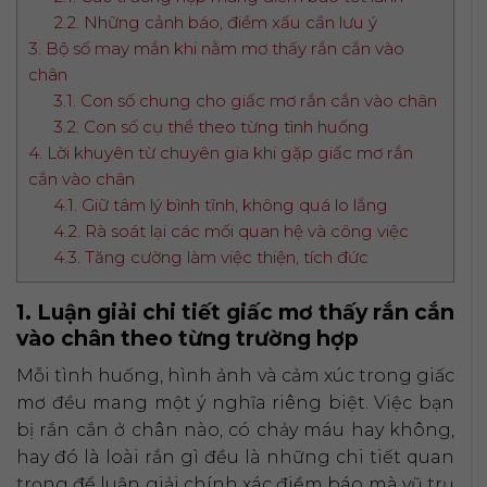
2.2. Những cảnh báo, điềm xấu cần lưu ý
3. Bộ số may mắn khi nằm mơ thấy rắn cắn vào
chân
3.1. Con số chung cho giấc mơ rắn cắn vào chân
3.2. Con số cụ thể theo từng tình huống
4. Lời khuyên từ chuyên gia khi gặp giấc mơ rắn
cắn vào chân
4.1. Giữ tâm lý bình tĩnh, không quá lo lắng
4.2. Rà soát lại các mối quan hệ và công việc
4.3. Tăng cường làm việc thiện, tích đức
1. Luận giải chi tiết giấc mơ thấy rắn cắn
vào chân theo từng trường hợp
Mỗi tình huống, hình ảnh và cảm xúc trong giấc
mơ đều mang một ý nghĩa riêng biệt. Việc bạn
bị rắn cắn ở chân nào, có chảy máu hay không,
hay đó là loài rắn gì đều là những chi tiết quan
trọng để luận giải chính xác điềm báo mà vũ trụ