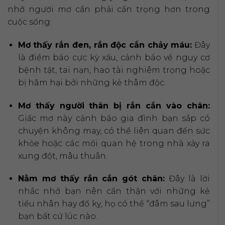
nhở người mơ cần phải cẩn trọng hơn trong
cuộc sống:
Mơ thấy rắn đen, rắn độc cắn chảy máu:
Đây
là điềm báo cực kỳ xấu, cảnh báo về nguy cơ
bệnh tật, tai nạn, hao tài nghiêm trọng hoặc
bị hãm hại bởi những kẻ thâm độc.
Mơ thấy người thân bị rắn cắn vào chân:
Giấc mơ này cảnh báo gia đình bạn sắp có
chuyện không may, có thể liên quan đến sức
khỏe hoặc các mối quan hệ trong nhà xảy ra
xung đột, mâu thuẫn.
Nằm mơ thấy rắn cắn gót chân:
Đây là lời
nhắc nhở bạn nên cẩn thận với những kẻ
tiểu nhân hay đố kỵ, họ có thể “đâm sau lưng”
bạn bất cứ lúc nào.