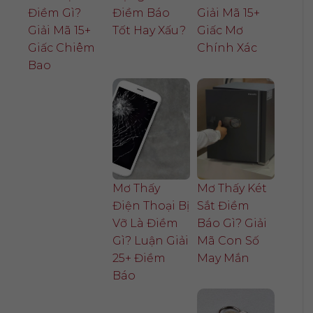
Điềm Gì?
Điềm Báo
Giải Mã 15+
Giải Mã 15+
Tốt Hay Xấu?
Giấc Mơ
Giấc Chiêm
Chính Xác
Bao
Mơ Thấy
Mơ Thấy Két
Điện Thoại Bị
Sắt Điềm
Vỡ Là Điềm
Báo Gì? Giải
Gì? Luận Giải
Mã Con Số
25+ Điềm
May Mắn
Báo