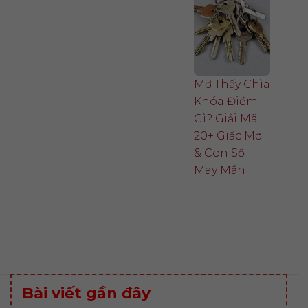
Mơ Thấy Chìa
Khóa Điềm
Gì? Giải Mã
20+ Giấc Mơ
& Con Số
May Mắn
Bài viết gần đây