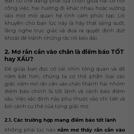
Bạn có thể đang phải lựa chọn giữa hai cơ hội
công việc, hai hướng đi khác nhau hoặc vướng
vào một mối quan hệ tình cảm phức tạp. Lời
khuyên cho bạn lúc này là hãy thật sáng suốt,
lắng nghe trực giác và đưa ra quyết định dứt
khoát để tránh những rắc rối kéo dài.
2. Mơ rắn cắn vào chân là điềm báo TỐT
hay XẤU?
Để giúp bạn đọc có cái nhìn tổng quan và dễ
nắm bắt hơn, chúng ta có thể phân loại các
giấc
nằm mơ rắn cắn vào chân
thành hai nhóm
điềm báo chính là tốt lành và cảnh báo điềm
xấu. Việc xác định này phụ thuộc vào chi tiết và
bối cảnh cụ thể của từng giấc mơ.
2.1. Các trường hợp mang điềm báo tốt lành
Không phải lúc nào
nằm mơ thấy rắn cắn vào