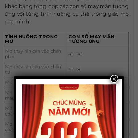
khảo bảng tổng hợp các con số may mắn tương
ứng với từng tình huống cụ thể trong giấc mơ
của mình:
TÌNH HUỐNG TRONG
CON SỐ MAY MẮN
MƠ
TƯƠNG ỨNG
Mơ thấy rắn cắn vào chân
41 – 43
phải
Mơ thấy rắn cắn vào chân
61 – 81
trái
×
Mơ rắn cắn chảy máu
49 – 79
Mơ rắn cắn không chảy
69 – 96
máu
Mơ thấy rắn hổ mang cắn
32 – 82
chân
Mơ thấy 2 con rắn cắn vào
22 – 72
chân