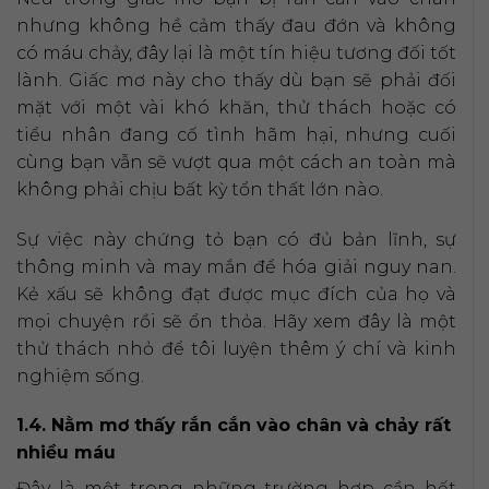
nhưng không hề cảm thấy đau đớn và không
có máu chảy, đây lại là một tín hiệu tương đối tốt
lành. Giấc mơ này cho thấy dù bạn sẽ phải đối
mặt với một vài khó khăn, thử thách hoặc có
tiểu nhân đang cố tình hãm hại, nhưng cuối
cùng bạn vẫn sẽ vượt qua một cách an toàn mà
không phải chịu bất kỳ tổn thất lớn nào.
Sự việc này chứng tỏ bạn có đủ bản lĩnh, sự
thông minh và may mắn để hóa giải nguy nan.
Kẻ xấu sẽ không đạt được mục đích của họ và
mọi chuyện rồi sẽ ổn thỏa. Hãy xem đây là một
thử thách nhỏ để tôi luyện thêm ý chí và kinh
nghiệm sống.
1.4. Nằm mơ thấy rắn cắn vào chân và chảy rất
nhiều máu
Đây là một trong những trường hợp cần hết