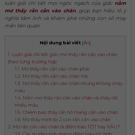
luận giải chi tiết mọi ngóc ngách của giấc
nằm
mơ thấy rắn cắn vào chân
, giúp bạn hiểu rõ ý
nghĩa tâm linh và khám phá những con số may
mắn liên quan.
Nội dung bài viết
[
Ẩn
]
1. Luận giải chi tiết giấc mơ thấy rắn cắn vào chân
theo từng trường hợp
1.1. Mơ thấy rắn cắn vào chân phải
1.2. Mơ thấy rắn cắn vào chân trái
1.3. Mơ thấy rắn cắn vào chân nhưng không chảy
máu
1.4. Nằm mơ thấy rắn cắn vào chân và chảy rất
nhiều máu
1.5. Chiêm bao thấy rắn hổ mang cắn vào chân
1.6. Mơ thấy mình bị 2 con rắn cắn vào chân
2. Mơ rắn cắn vào chân là điềm báo TỐT hay XẤU?
2.1. Các trường hợp mang điềm báo tốt lành