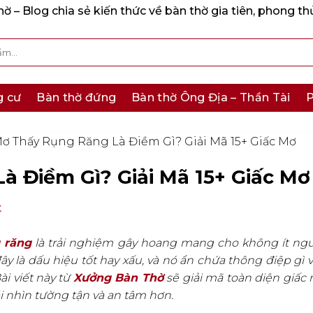
 – Blog chia sẻ kiến thức về bàn thờ gia tiên, phong th
g cư
Bàn thờ đứng
Bàn thờ Ông Địa – Thần Tài
P
 Thấy Rụng Răng Là Điềm Gì? Giải Mã 15+ Giấc Mơ
 Điềm Gì? Giải Mã 15+ Giấc Mơ
t
 răng
là trải nghiệm gây hoang mang cho không ít ngư
ây là dấu hiệu tốt hay xấu, và nó ẩn chứa thông điệp gì 
i viết này từ
Xưởng Bàn Thờ
sẽ giải mã toàn diện giấc
i nhìn tường tận và an tâm hơn.