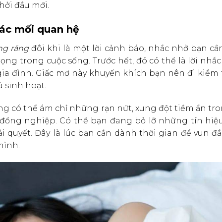
hởi đầu mới.
các mối quan hệ
ng răng
đôi khi là một lời cảnh báo, nhắc nhở bạn c
g trong cuộc sống. Trước hết, đó có thể là lời nhắc
ia đình. Giấc mơ này khuyến khích bạn nên đi kiểm t
 sinh hoạt.
g có thể ám chỉ những rạn nứt, xung đột tiềm ẩn tr
n đồng nghiệp. Có thể bạn đang bỏ lỡ những tín hiệ
 quyết. Đây là lúc bạn cần dành thời gian để vun đ
mình.