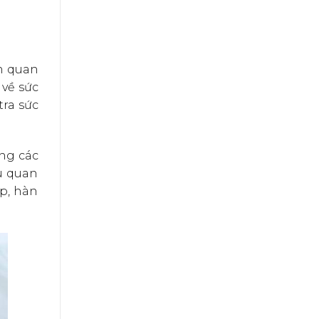
ần quan
 về sức
ra sức
ong các
u quan
ắp, hàn