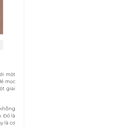
ới một
 để mọc
t giai
 không
. Đó là
y là cơ