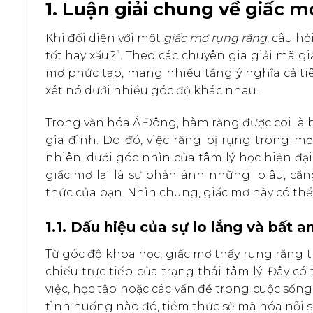
1. Luận giải chung về giấc m
Khi đối diện với một
giấc mơ rụng răng
, câu hỏ
tốt hay xấu?”. Theo các chuyên gia giải mã 
mơ phức tạp, mang nhiều tầng ý nghĩa cả tiêu
xét nó dưới nhiều góc độ khác nhau.
Trong văn hóa Á Đông, hàm răng được coi là 
gia đình. Do đó, việc răng bị rụng trong 
nhiên, dưới góc nhìn của tâm lý học hiện đ
giấc mơ lại là sự phản ánh những lo âu, că
thức của bạn. Nhìn chung, giấc mơ này có thể 
1.1. Dấu hiệu của sự lo lắng và bất a
Từ góc độ khoa học, giấc mơ thấy rụng răng
chiếu trực tiếp của trạng thái tâm lý. Đây có
việc, học tập hoặc các vấn đề trong cuộc sống
tình huống nào đó, tiềm thức sẽ mã hóa nỗi 