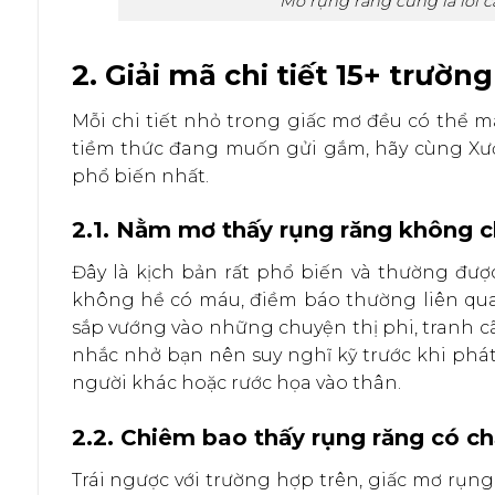
Mơ rụng răng cũng là lời 
2. Giải mã chi tiết 15+ trư
Mỗi chi tiết nhỏ trong giấc mơ đều có thể 
tiềm thức đang muốn gửi gắm, hãy cùng Xư
phổ biến nhất.
2.1. Nằm mơ thấy rụng răng không 
Đây là kịch bản rất phổ biến và thường đư
không hề có máu, điềm báo thường liên quan
sắp vướng vào những chuyện thị phi, tranh cãi
nhắc nhở bạn nên suy nghĩ kỹ trước khi phát 
người khác hoặc rước họa vào thân.
2.2. Chiêm bao thấy rụng răng có c
Trái ngược với trường hợp trên, giấc mơ rụ