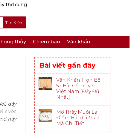
ủy thờ cúng.
hong thủy
Chiêm bao
Văn khấn
Bài viết gần đây
Văn Khấn Trọn Bộ
52 Bài Cổ Truyền
Việt Nam [Đầy Đủ
Nhất]
ời, dấy
về cuộc
Mơ Thấy Muối Là
Điềm Báo Gì? Giải
 mơ này
Mã Chi Tiết