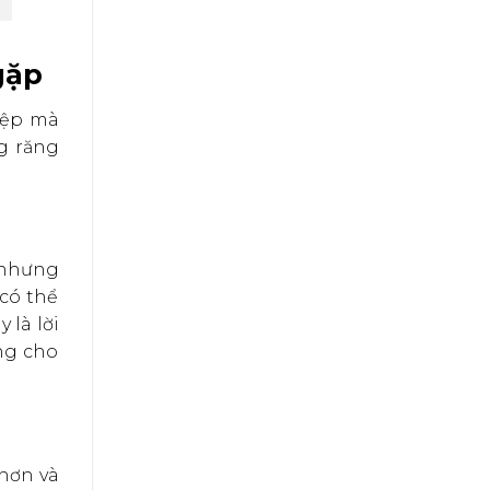
gặp
iệp mà
g răng
 nhưng
có thể
 là lời
ơng cho
hơn và