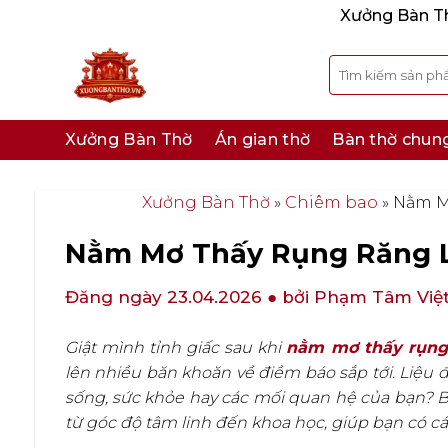
Bỏ
Xưởng Bàn Thờ
qua
nội
Tìm
kiếm:
dung
Xưởng Bàn Thờ
Án gian thờ
Bàn thờ chun
Xưởng Bàn Thờ
»
Chiêm bao
»
Nằm Mơ
Nằm Mơ Thấy Rụng Răng Là
Đăng ngày 23.04.2026
● bởi Phạm Tâm Việ
Giật mình tỉnh giấc sau khi
nằm mơ thấy rụng
lên nhiều băn khoăn về điềm báo sắp tới. Liệu đ
sống, sức khỏe hay các mối quan hệ của bạn? Bà
từ góc độ tâm linh đến khoa học, giúp bạn có cá