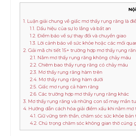
Nội
1. Luận giải chung về giấc mơ thấy rụng răng là đi
1.1. Dấu hiệu của sự lo lắng và bất an
1.2. Điềm báo về sự thay đổi và chuyển giao
1.3. Lời cảnh báo về sức khỏe hoặc các mối qua
2. Giải mã chi tiết 15+ trường hợp mơ thấy rụng r
2.1. Nằm mơ thấy rụng răng không chảy máu
2.2. Chiêm bao thấy rụng răng có chảy máu
2.3. Mơ thấy rụng răng hàm trên
2.4. Mơ thấy rụng răng hàm dưới
2.5. Giấc mơ rụng cả hàm răng
2.6. Các trường hợp mơ thấy rụng răng khác
3. Mơ thấy rụng răng và những con số may mắn t
4. Hướng dẫn cách hóa giải điềm xấu khi nằm mơ 
4.1. Giữ vững tinh thần, chăm sóc sức khỏe bản
4.2. Chú trọng chăm sóc không gian thờ cúng g