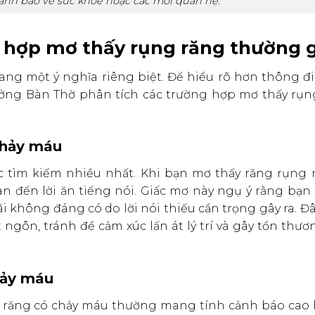
cảnh báo về sức khỏe hoặc các mối quan hệ.
ờng hợp mơ thấy rụng răng thường 
mang một ý nghĩa riêng biệt. Để hiểu rõ hơn thông đ
ởng Bàn Thờ phân tích các trường hợp mơ thấy rụn
chảy máu
ợc tìm kiếm nhiều nhất. Khi bạn mơ thấy răng rụng
 đến lời ăn tiếng nói. Giấc mơ này ngụ ý rằng bạn 
 không đáng có do lời nói thiếu cẩn trọng gây ra. Đây
ngôn, tránh để cảm xúc lấn át lý trí và gây tổn thư
hảy máu
ng răng có chảy máu thường mang tính cảnh báo cao 