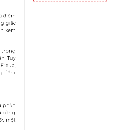
là điềm
ng giấc
nên xem
n trong
n. Tuy
Freud,
g tiềm
ự phản
từ công
ước một