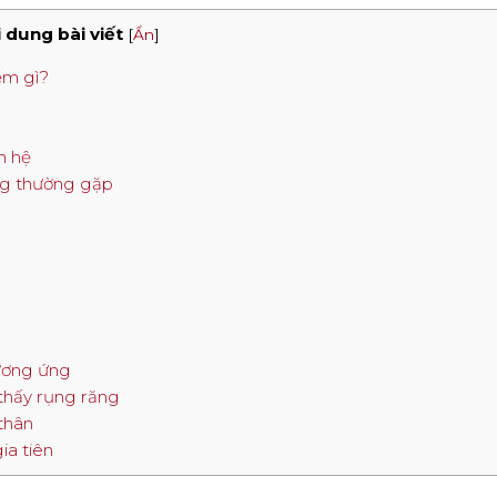
 dung bài viết
[
Ẩn
]
ềm gì?
n hệ
ăng thường gặp
ương ứng
thấy rụng răng
 thân
ia tiên