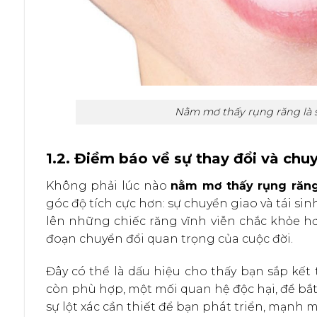
Nằm mơ thấy rụng răng là sự
1.2. Điềm báo về sự thay đổi và chu
Không phải lúc nào
nằm mơ thấy rụng răn
góc độ tích cực hơn: sự chuyển giao và tái si
lên những chiếc răng vĩnh viễn chắc khỏe h
đoạn chuyển đổi quan trọng của cuộc đời.
Đây có thể là dấu hiệu cho thấy bạn sắp kế
còn phù hợp, một mối quan hệ độc hại, để bắt
sự lột xác cần thiết để bạn phát triển, mạnh m