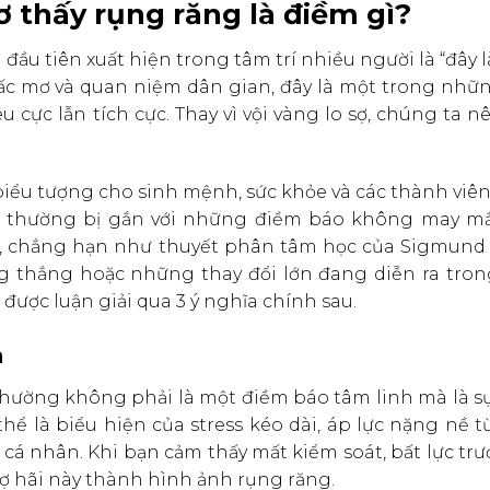
ơ thấy rụng răng là điềm gì?
i đầu tiên xuất hiện trong tâm trí nhiều người là “đây 
giấc mơ và quan niệm dân gian, đây là một trong nhữ
 cực lẫn tích cực. Thay vì vội vàng lo sợ, chúng ta 
biểu tượng cho sinh mệnh, sức khỏe và các thành viê
mơ thường bị gắn với những điềm báo không may mắ
ại, chẳng hạn như thuyết phân tâm học của Sigmund 
ng thẳng hoặc những thay đổi lớn đang diễn ra tron
được luận giải qua 3 ý nghĩa chính sau.
n
 thường không phải là một điềm báo tâm linh mà là s
 thể là biểu hiện của stress kéo dài, áp lực nặng nề 
 cá nhân. Khi bạn cảm thấy mất kiểm soát, bất lực tr
sợ hãi này thành hình ảnh rụng răng.