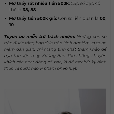
Mơ thấy rất nhiều tiền 500k:
Cặp số đẹp có
thể là
68, 88
.
Mơ thấy tiền 500k giả:
Con số liên quan là
00,
10
.
Tuyên bố miễn trừ trách nhiệm:
Những con số
trên được tổng hợp dựa trên kinh nghiệm và quan
niệm dân gian, chỉ mang tính chất tham khảo để
bạn thử vận may. Xưởng Bàn Thờ không khuyến
khích các hoạt động cờ bạc, lô đề hay bất kỳ hình
thức cá cược nào vi phạm pháp luật.