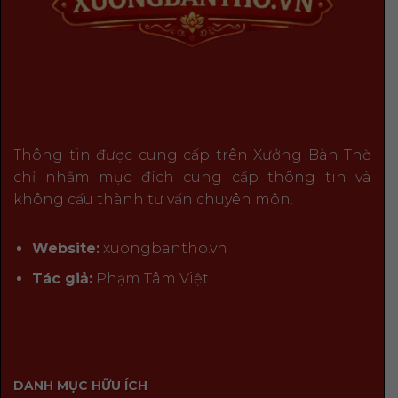
Thông tin được cung cấp trên Xưởng Bàn Thờ
chỉ nhằm mục đích cung cấp thông tin và
không cấu thành tư vấn chuyên môn.
Website:
xuongbantho.vn
Tác giả:
Phạm Tâm Việt
DANH MỤC HỮU ÍCH