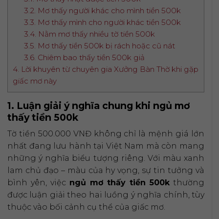
3.2. Mơ thấy người khác cho mình tiền 500k
3.3. Mơ thấy mình cho người khác tiền 500k
3.4. Nằm mơ thấy nhiều tờ tiền 500k
3.5. Mơ thấy tiền 500k bị rách hoặc cũ nát
3.6. Chiêm bao thấy tiền 500k giả
4. Lời khuyên từ chuyên gia Xưởng Bàn Thờ khi gặp
giấc mơ này
1. Luận giải ý nghĩa chung khi ngủ mơ
thấy tiền 500k
Tờ tiền 500.000 VNĐ không chỉ là mệnh giá lớn
nhất đang lưu hành tại Việt Nam mà còn mang
những ý nghĩa biểu tượng riêng. Với màu xanh
lam chủ đạo – màu của hy vọng, sự tin tưởng và
bình yên, việc
ngủ mơ thấy tiền 500k
thường
được luận giải theo hai luồng ý nghĩa chính, tùy
thuộc vào bối cảnh cụ thể của giấc mơ.