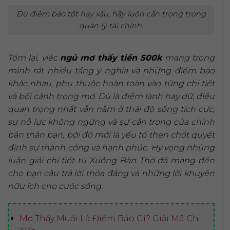
Dù điềm báo tốt hay xấu, hãy luôn cẩn trọng trong
quản lý tài chính.
Tóm lại, việc
ngủ mơ thấy tiền 500k
mang trong
mình rất nhiều tầng ý nghĩa và những điềm báo
khác nhau, phụ thuộc hoàn toàn vào từng chi tiết
và bối cảnh trong mơ. Dù là điềm lành hay dữ, điều
quan trọng nhất vẫn nằm ở thái độ sống tích cực,
sự nỗ lực không ngừng và sự cẩn trọng của chính
bản thân bạn, bởi đó mới là yếu tố then chốt quyết
định sự thành công và hạnh phúc. Hy vọng những
luận giải chi tiết từ Xưởng Bàn Thờ đã mang đến
cho bạn câu trả lời thỏa đáng và những lời khuyên
hữu ích cho cuộc sống.
Mơ Thấy Muối Là Điềm Báo Gì? Giải Mã Chi