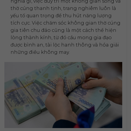
nghĩa gì, việc duy trì một không gian sống và
thờ cúng thanh tịnh, trang nghiêm luôn là
yếu tố quan trọng để thu hút năng lượng
tích cực. Việc chăm sóc không gian thờ cúng
gia tiên chu đáo cũng là một cách thể hiện
lòng thành kính, từ đó cầu mong gia đạo
được bình an, tài lộc hanh thông và hóa giải
những điều không may.