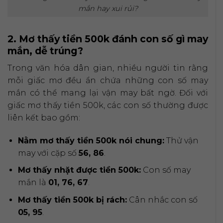
mắn hay xui rủi?
2. Mơ thấy tiền 500k đánh con số gì may
mắn, dễ trúng?
Trong văn hóa dân gian, nhiều người tin rằng
mỗi giấc mơ đều ẩn chứa những con số may
mắn có thể mang lại vận may bất ngờ. Đối với
giấc mơ thấy tiền 500k, các con số thường được
liên kết bao gồm:
Nằm mơ thấy tiền 500k nói chung:
Thử vận
may với cặp số
56, 86
.
Mơ thấy nhặt được tiền 500k:
Con số may
mắn là
01, 76, 67
.
Mơ thấy tiền 500k bị rách:
Cân nhắc con số
05, 95
.