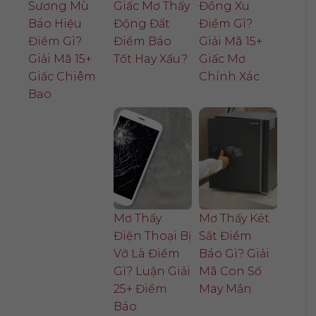
Sương Mù
Giấc Mơ Thấy
Đồng Xu
Báo Hiệu
Động Đất
Điềm Gì?
Điềm Gì?
Điềm Báo
Giải Mã 15+
Giải Mã 15+
Tốt Hay Xấu?
Giấc Mơ
Giấc Chiêm
Chính Xác
Bao
Mơ Thấy
Mơ Thấy Két
Điện Thoại Bị
Sắt Điềm
Vỡ Là Điềm
Báo Gì? Giải
Gì? Luận Giải
Mã Con Số
25+ Điềm
May Mắn
Báo