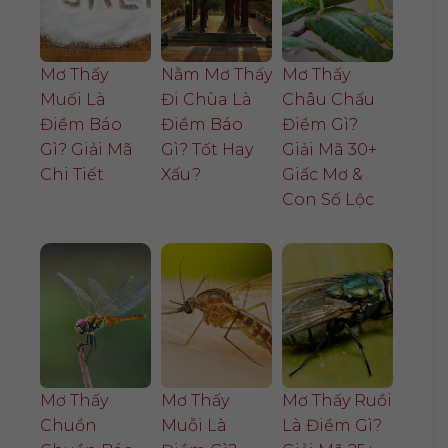
Mơ Thấy
Nằm Mơ Thấy
Mơ Thấy
Muối Là
Đi Chùa Là
Châu Chấu
Điềm Báo
Điềm Báo
Điềm Gì?
Gì? Giải Mã
Gì? Tốt Hay
Giải Mã 30+
Chi Tiết
Xấu?
Giấc Mơ &
Con Số Lộc
Mơ Thấy
Mơ Thấy
Mơ Thấy Ruồi
Chuồn
Muỗi Là
Là Điềm Gì?