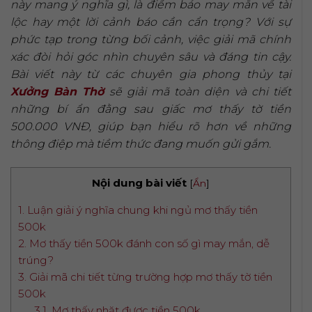
này mang ý nghĩa gì, là điềm báo may mắn về tài
lộc hay một lời cảnh báo cần cẩn trọng? Với sự
phức tạp trong từng bối cảnh, việc giải mã chính
xác đòi hỏi góc nhìn chuyên sâu và đáng tin cậy.
Bài viết này từ các chuyên gia phong thủy tại
Xưởng Bàn Thờ
sẽ giải mã toàn diện và chi tiết
những bí ẩn đằng sau giấc mơ thấy tờ tiền
500.000 VNĐ, giúp bạn hiểu rõ hơn về những
thông điệp mà tiềm thức đang muốn gửi gắm.
Nội dung bài viết
[
Ẩn
]
1. Luận giải ý nghĩa chung khi ngủ mơ thấy tiền
500k
2. Mơ thấy tiền 500k đánh con số gì may mắn, dễ
trúng?
3. Giải mã chi tiết từng trường hợp mơ thấy tờ tiền
500k
3.1. Mơ thấy nhặt được tiền 500k