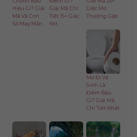
Chuồn Báo
Điềm Gì?
Giải Mã 25+
Hiệu Gì? Giải
Giải Mã Chi
Giấc Mơ
Mã Và Con
Tiết 15+ Giấc
Thường Gặp
Số May Mắn
Mơ
Mơ Đi Vệ
Sinh Là
Điềm Báo
Gì? Giải Mã
Chi Tiết Nhất