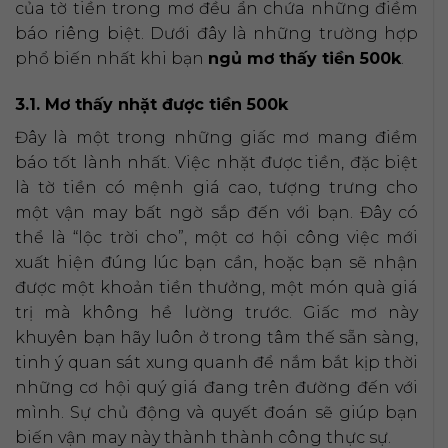
của tờ tiền trong mơ đều ẩn chứa những điềm
báo riêng biệt. Dưới đây là những trường hợp
phổ biến nhất khi bạn
ngủ mơ thấy tiền 500k
.
3.1. Mơ thấy nhặt được tiền 500k
Đây là một trong những giấc mơ mang điềm
báo tốt lành nhất. Việc nhặt được tiền, đặc biệt
là tờ tiền có mệnh giá cao, tượng trưng cho
một vận may bất ngờ sắp đến với bạn. Đây có
thể là “lộc trời cho”, một cơ hội công việc mới
xuất hiện đúng lúc bạn cần, hoặc bạn sẽ nhận
được một khoản tiền thưởng, một món quà giá
trị mà không hề lường trước. Giấc mơ này
khuyên bạn hãy luôn ở trong tâm thế sẵn sàng,
tinh ý quan sát xung quanh để nắm bắt kịp thời
những cơ hội quý giá đang trên đường đến với
mình. Sự chủ động và quyết đoán sẽ giúp bạn
biến vận may này thành thành công thực sự.