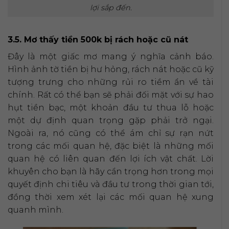
lợi sắp đến.
3.5. Mơ thấy tiền 500k bị rách hoặc cũ nát
Đây là một giấc mơ mang ý nghĩa cảnh báo.
Hình ảnh tờ tiền bị hư hỏng, rách nát hoặc cũ kỹ
tượng trưng cho những rủi ro tiềm ẩn về tài
chính. Rất có thể bạn sẽ phải đối mặt với sự hao
hụt tiền bạc, một khoản đầu tư thua lỗ hoặc
một dự định quan trọng gặp phải trở ngại.
Ngoài ra, nó cũng có thể ám chỉ sự rạn nứt
trong các mối quan hệ, đặc biệt là những mối
quan hệ có liên quan đến lợi ích vật chất. Lời
khuyên cho bạn là hãy cẩn trọng hơn trong mọi
quyết định chi tiêu và đầu tư trong thời gian tới,
đồng thời xem xét lại các mối quan hệ xung
quanh mình.