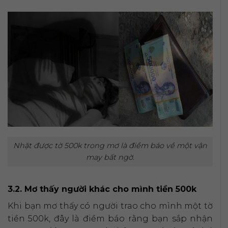
Nhặt được tờ 500k trong mơ là điềm báo về một vận
may bất ngờ.
3.2. Mơ thấy người khác cho mình tiền 500k
Khi bạn mơ thấy có người trao cho mình một tờ
tiền 500k, đây là điềm báo rằng bạn sắp nhận