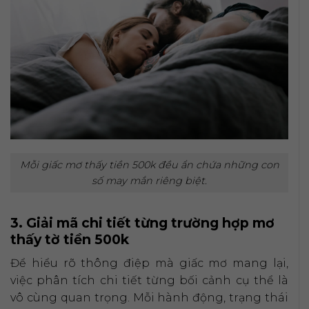
Mỗi giấc mơ thấy tiền 500k đều ẩn chứa những con
số may mắn riêng biệt.
3. Giải mã chi tiết từng trường hợp mơ
thấy tờ tiền 500k
Để hiểu rõ thông điệp mà giấc mơ mang lại,
việc phân tích chi tiết từng bối cảnh cụ thể là
vô cùng quan trọng. Mỗi hành động, trạng thái