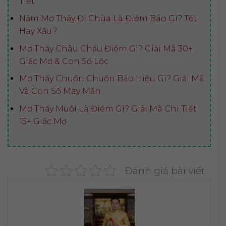
Tiết
Nằm Mơ Thấy Đi Chùa Là Điềm Báo Gì? Tốt
Hay Xấu?
Mơ Thấy Châu Chấu Điềm Gì? Giải Mã 30+
Giấc Mơ & Con Số Lộc
Mơ Thấy Chuồn Chuồn Báo Hiệu Gì? Giải Mã
Và Con Số May Mắn
Mơ Thấy Muỗi Là Điềm Gì? Giải Mã Chi Tiết
15+ Giấc Mơ
Đánh giá bài viết