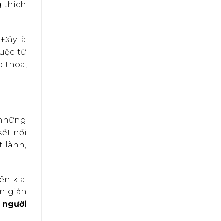
g thích
 Đây là
uộc từ
 thoa,
i những
kết nối
 lành,
ên kia.
ơn giản
 người