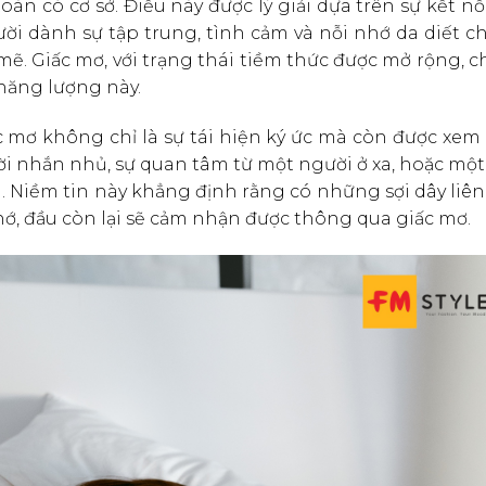
àn có cơ sở. Điều này được lý giải dựa trên sự kết n
ời dành sự tập trung, tình cảm và nỗi nhớ da diết c
. Giấc mơ, với trạng thái tiềm thức được mở rộng, c
năng lượng này.
mơ không chỉ là sự tái hiện ký ức mà còn được xem 
lời nhắn nhủ, sự quan tâm từ một người ở xa, hoặc một
 Niềm tin này khẳng định rằng có những sợi dây liên
hớ, đầu còn lại sẽ cảm nhận được thông qua giấc mơ.