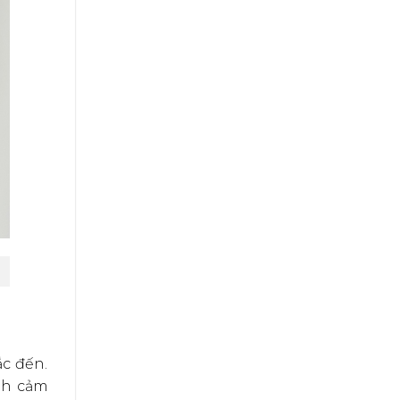
c đến.
ình cảm