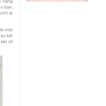
ối năng
ho bạn,
hính là
là một
 sự kết
 kết vô