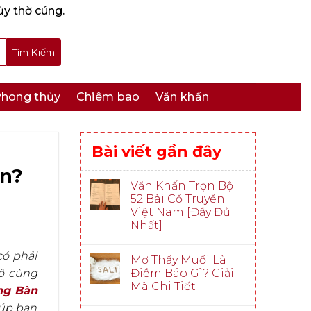
ủy thờ cúng.
hong thủy
Chiêm bao
Văn khấn
Bài viết gần đây
ạn?
Văn Khấn Trọn Bộ
52 Bài Cổ Truyền
Việt Nam [Đầy Đủ
Nhất]
có phải
Mơ Thấy Muối Là
Điềm Báo Gì? Giải
vô cùng
Mã Chi Tiết
ng Bàn
iúp bạn