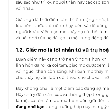
sâu sắc như tri kỷ, người thân hay các cặp so
với nhau.
Giấc ngủ là thời điểm tâm trí tĩnh lặng nhất,
lúc tiềm thức trở nên nhạy bén và dễ dàng
người khác. Việc bạn mơ thấy họ có thể là 
và nỗi nhớ của họ đã tạo ra một rung động 
1.2. Giấc mơ là lời nhắn từ vũ trụ ho
Luận điểm này càng trở nên ý nghĩa hơn khi 
linh hồn đã rời xa cõi tạm, giấc mơ được xem 
với người thân còn sống. Khi bạn mơ thấy m
cho thấy họ vẫn luôn dõi theo, che chở và nhớ
Đây không phải là một điềm báo đáng sợ, mà l
Hãy chú ý đến cảm xúc và thông điệp trong giấ
là một cái ôm ấm áp mà họ muốn gửi đến b
đang nhớ bạn
trong trường hợp này mang ý ng