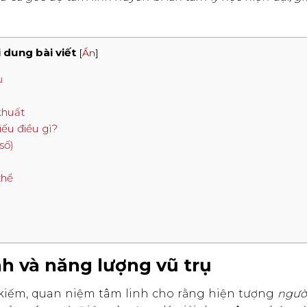
 dung bài viết
[
Ẩn
]
ụ
 khuất
iếu điều gì?
số)
thể
)
inh và năng lượng vũ trụ
m kiếm, quan niệm tâm linh cho rằng hiện tượng
ngườ