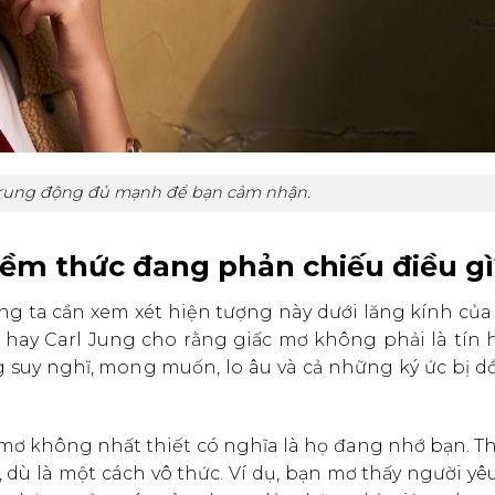
a rung động đủ mạnh để bạn cảm nhận.
Tiềm thức đang phản chiếu điều gì
úng ta cần xem xét hiện tượng này dưới lăng kính của
hay Carl Jung cho rằng giấc mơ không phải là tín h
 suy nghĩ, mong muốn, lo âu và cả những ký ức bị d
 mơ không nhất thiết có nghĩa là họ đang nhớ bạn. T
 dù là một cách vô thức. Ví dụ, bạn mơ thấy người yê