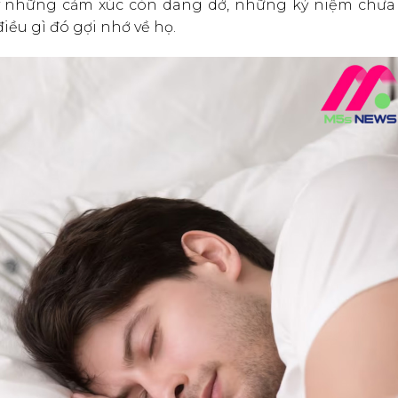
lý những cảm xúc còn dang dở, những kỷ niệm chưa
iều gì đó gợi nhớ về họ.