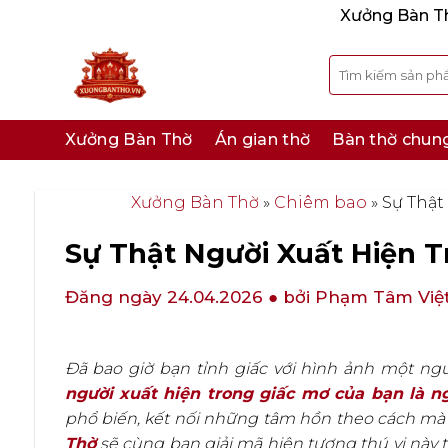
Bỏ
Xưởng Bàn Thờ
qua
nội
Tìm
kiếm:
dung
Xưởng Bàn Thờ
Án gian thờ
Bàn thờ chun
Xưởng Bàn Thờ
»
Chiêm bao
»
Sự Thật
Sự Thật Người Xuất Hiện 
Đăng ngày 24.04.2026
● bởi Phạm Tâm Việ
Đã bao giờ bạn tỉnh giấc với hình ảnh một ngư
người xuất hiện trong giấc mơ của bạn là 
phổ biến, kết nối những tâm hồn theo cách mà kh
Thờ
sẽ cùng bạn giải mã hiện tượng thú vị này t