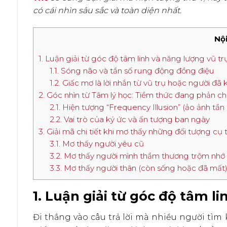
có cái nhìn sâu sắc và toàn diện nhất.
Nội
1. Luận giải từ góc độ tâm linh và năng lượng vũ tr
1.1. Sóng não và tần số rung động đồng điệu
1.2. Giấc mơ là lời nhắn từ vũ trụ hoặc người đã
2. Góc nhìn từ Tâm lý học: Tiềm thức đang phản ch
2.1. Hiện tượng “Frequency Illusion” (ảo ảnh tần 
2.2. Vai trò của ký ức và ấn tượng ban ngày
3. Giải mã chi tiết khi mơ thấy những đối tượng cụ 
3.1. Mơ thấy người yêu cũ
3.2. Mơ thấy người mình thầm thương trộm nhớ
3.3. Mơ thấy người thân (còn sống hoặc đã mất
1. Luận giải từ góc độ tâm l
Đi thẳng vào câu trả lời mà nhiều người tì