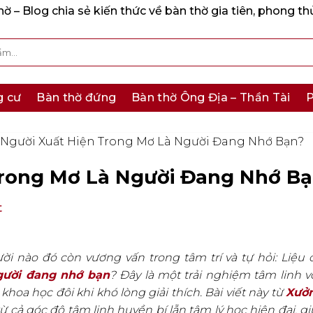
 – Blog chia sẻ kiến thức về bàn thờ gia tiên, phong th
g cư
Bàn thờ đứng
Bàn thờ Ông Địa – Thần Tài
P
 Người Xuất Hiện Trong Mơ Là Người Đang Nhớ Bạn?
Trong Mơ Là Người Đang Nhớ B
t
ời nào đó còn vương vấn trong tâm trí và tự hỏi: Liệu 
người đang nhớ bạn
? Đây là một trải nghiệm tâm linh 
oa học đôi khi khó lòng giải thích. Bài viết này từ
Xưở
ừ cả góc độ tâm linh huyền bí lẫn tâm lý học hiện đại, g