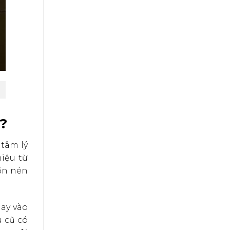
?
 tâm lý
iệu từ
ồn nén
hay vào
u cũ có