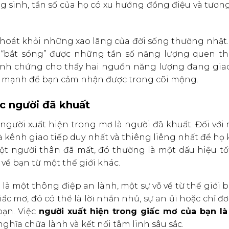
ng sinh, tần số của họ có xu hướng đồng điệu và tươn
 thoát khỏi những xao lãng của đời sống thường nhật.
 “bắt sóng” được những tần số năng lượng quen th
minh chứng cho thấy hai nguồn năng lượng đang giao
đủ mạnh để bạn cảm nhận được trong cõi mộng.
ặc người đã khuất
người xuất hiện trong mơ là người đã khuất. Đối vớ
là kênh giao tiếp duy nhất và thiêng liêng nhất để họ 
ột người thân đã mất, đó thường là một dấu hiệu tốt
 về bạn từ một thế giới khác.
à một thông điệp an lành, một sự vỗ về từ thế giới b
c mơ, đó có thể là lời nhắn nhủ, sự an ủi hoặc chỉ đ
ạn. Việc
người xuất hiện trong giấc mơ của bạn là
hĩa chữa lành và kết nối tâm linh sâu sắc.