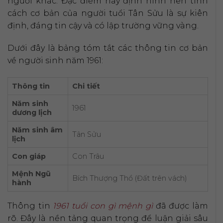
người khác. Đặc điểm này định hình nên tính
cách cơ bản của người tuổi Tân Sửu là sự kiên
định, đáng tin cậy và có lập trường vững vàng.
Dưới đây là bảng tóm tắt các thông tin cơ bản
về người sinh năm 1961:
Thông tin
Chi tiết
Năm sinh
1961
dương lịch
Năm sinh âm
Tân Sửu
lịch
Con giáp
Con Trâu
Mệnh Ngũ
Bích Thượng Thổ (Đất trên vách)
hành
Thông tin
1961 tuổi con gì mệnh gì
đã được làm
rõ. Đây là nền tảng quan trọng để luận giải sâu