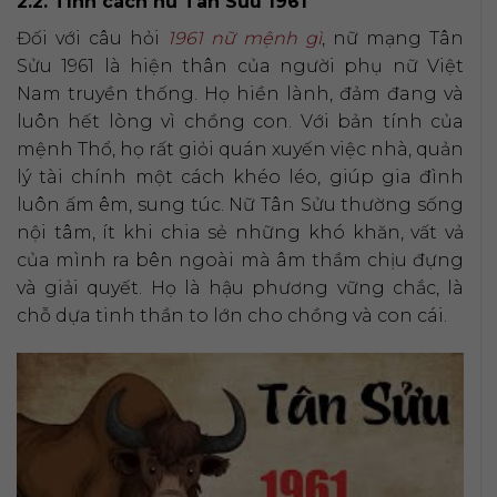
2.2. Tính cách nữ Tân Sửu 1961
Đối với câu hỏi
1961 nữ mệnh gì
, nữ mạng Tân
Sửu 1961 là hiện thân của người phụ nữ Việt
Nam truyền thống. Họ hiền lành, đảm đang và
luôn hết lòng vì chồng con. Với bản tính của
mệnh Thổ, họ rất giỏi quán xuyến việc nhà, quản
lý tài chính một cách khéo léo, giúp gia đình
luôn ấm êm, sung túc. Nữ Tân Sửu thường sống
nội tâm, ít khi chia sẻ những khó khăn, vất vả
của mình ra bên ngoài mà âm thầm chịu đựng
và giải quyết. Họ là hậu phương vững chắc, là
chỗ dựa tinh thần to lớn cho chồng và con cái.