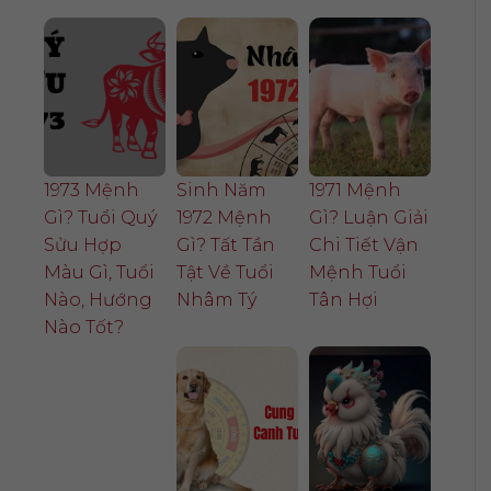
1973 Mệnh
Sinh Năm
1971 Mệnh
Gì? Tuổi Quý
1972 Mệnh
Gì? Luận Giải
Sửu Hợp
Gì? Tất Tần
Chi Tiết Vận
Màu Gì, Tuổi
Tật Về Tuổi
Mệnh Tuổi
Nào, Hướng
Nhâm Tý
Tân Hợi
Nào Tốt?