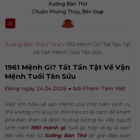
Bỏ
Xưởng Bàn Thờ
qua
Chuẩn Phong Thủy, Bền Đẹp
nội
dung
Xưởng Bàn Thờ
»
Tử vi
»
1961 Mệnh Gì? Tất Tần Tật
Về Vận Mệnh Tuổi Tân Sửu
1961 Mệnh Gì? Tất Tần Tật Về Vận
Mệnh Tuổi Tân Sửu
Đăng ngày 24.04.2026
● bởi Phạm Tâm Việt
Việc tìm hiểu về vận mệnh của một năm sinh cụ
thể không chỉ là sự tò mò mà còn là cách để khám
phá bản thân và định hướng tương lai. Vậy người
sinh năm
1961 mệnh gì
, tuổi gì, hợp và kỵ ra sao?
Bài viết này từ
Xưởng Bàn Thờ
sẽ giải đáp toàn