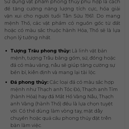
Sử dụng vật phẩm phong thủy phù hợp là cách
để tăng cường năng lượng tích cực, hóa giải
vận xui cho người tuổi Tân Sửu 1961. Do mang
mệnh Thổ, các vật phẩm có nguồn gốc từ đất
hoặc có màu sắc thuộc hành Hỏa, Thổ sẽ là lựa
chọn lý tưởng nhất.
Tượng Trâu phong thủy:
Là linh vật bản
mệnh, tượng Trâu bằng gốm, sứ, đồng hoặc
đá có màu vàng, nâu sẽ giúp tăng cường sự
bền bỉ, kiên định và mang lại tài lộc.
Đá phong thủy:
Các loại đá có màu sắc hợp
mệnh như Thạch anh Tóc Đỏ, Thạch anh Tím
(hành Hỏa) hay đá Mắt Hổ Vàng Nâu, Thạch
anh Vàng (hành Thổ) đều là lựa chọn tuyệt
vời. Có thể dùng làm vòng tay, mặt dây
chuyền hoặc quả cầu phong thủy đặt trên
bàn làm việc.