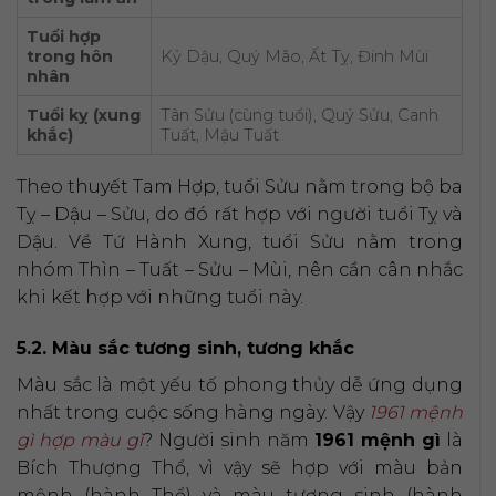
Tuổi hợp
trong hôn
Kỷ Dậu, Quý Mão, Ất Tỵ, Đinh Mùi
nhân
Tuổi kỵ (xung
Tân Sửu (cùng tuổi), Quý Sửu, Canh
khắc)
Tuất, Mậu Tuất
Theo thuyết Tam Hợp, tuổi Sửu nằm trong bộ ba
Tỵ – Dậu – Sửu, do đó rất hợp với người tuổi Tỵ và
Dậu. Về Tứ Hành Xung, tuổi Sửu nằm trong
nhóm Thìn – Tuất – Sửu – Mùi, nên cần cân nhắc
khi kết hợp với những tuổi này.
5.2. Màu sắc tương sinh, tương khắc
Màu sắc là một yếu tố phong thủy dễ ứng dụng
nhất trong cuộc sống hàng ngày. Vậy
1961 mệnh
gì hợp màu gì
? Người sinh năm
1961 mệnh gì
là
Bích Thượng Thổ, vì vậy sẽ hợp với màu bản
mệnh (hành Thổ) và màu tương sinh (hành