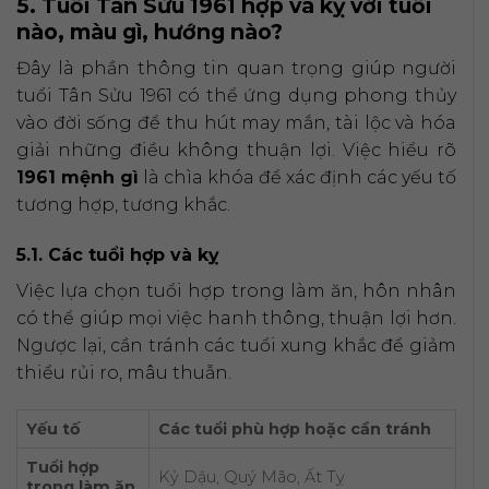
5. Tuổi Tân Sửu 1961 hợp và kỵ với tuổi
nào, màu gì, hướng nào?
Đây là phần thông tin quan trọng giúp người
tuổi Tân Sửu 1961 có thể ứng dụng phong thủy
vào đời sống để thu hút may mắn, tài lộc và hóa
giải những điều không thuận lợi. Việc hiểu rõ
1961 mệnh gì
là chìa khóa để xác định các yếu tố
tương hợp, tương khắc.
5.1. Các tuổi hợp và kỵ
Việc lựa chọn tuổi hợp trong làm ăn, hôn nhân
có thể giúp mọi việc hanh thông, thuận lợi hơn.
Ngược lại, cần tránh các tuổi xung khắc để giảm
thiểu rủi ro, mâu thuẫn.
Yếu tố
Các tuổi phù hợp hoặc cần tránh
Tuổi hợp
Kỷ Dậu, Quý Mão, Ất Tỵ
trong làm ăn