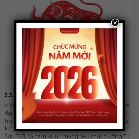
×
Bích Thượng Thổ hợp đá phong thủy màu tương
sinh, tương hợp.
5.3. Hướng hợp để xây nhà, đặt bàn thờ
Việc chọn hướng nhà, hướng phòng làm việc và
đặc biệt là hướng đặt bàn thờ vô cùng quan
trọng, ảnh hưởng trực tiếp đến vượng khí, tài
lộc và sức khỏe của cả gia đình. Đối với tuổi Tân
Sửu 1961, cả nam và nữ mạng đều thuộc Đông Tứ