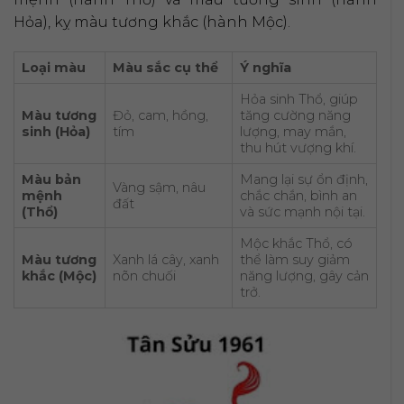
Hỏa), kỵ màu tương khắc (hành Mộc).
Loại màu
Màu sắc cụ thể
Ý nghĩa
Hỏa sinh Thổ, giúp
Màu tương
Đỏ, cam, hồng,
tăng cường năng
sinh (Hỏa)
tím
lượng, may mắn,
thu hút vượng khí.
Màu bản
Mang lại sự ổn định,
Vàng sậm, nâu
mệnh
chắc chắn, bình an
đất
(Thổ)
và sức mạnh nội tại.
Mộc khắc Thổ, có
Màu tương
Xanh lá cây, xanh
thể làm suy giảm
khắc (Mộc)
nõn chuối
năng lượng, gây cản
trở.