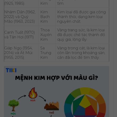
(1925, 1985)
Kim
tìm.
Nhâm Dần (1962,
Kim
Kim loại đã được gia công
2022) và Quý
Bạch
thành thỏi, dạng kim loại
Mão (1963, 2023)
Kim
nguyên chất.
Thoa
Vàng trang sức, là kim loại
Canh Tuất (1970)
Xuyến
đã được chế tác thành đồ
và Tân Hợi (1971)
Kim
quý giá, lộng lẫy.
Giáp Ngọ (1954,
Sa
Vàng trong cát, là kim loại
2014) và Ất Mùi
Trung
còn lẫn trong khoáng sản,
(1955, 2015)
Kim
cần đãi lọc để tìm thấy.