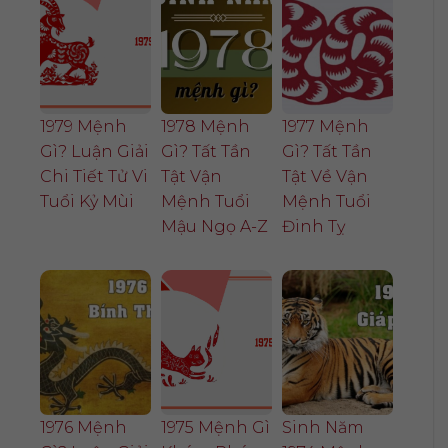
1979 Mệnh
1978 Mệnh
1977 Mệnh
Gì? Luận Giải
Gì? Tất Tần
Gì? Tất Tần
Chi Tiết Tử Vi
Tật Vận
Tật Về Vận
Tuổi Kỷ Mùi
Mệnh Tuổi
Mệnh Tuổi
Mậu Ngọ A-Z
Đinh Tỵ
1976 Mệnh
1975 Mệnh Gì
Sinh Năm