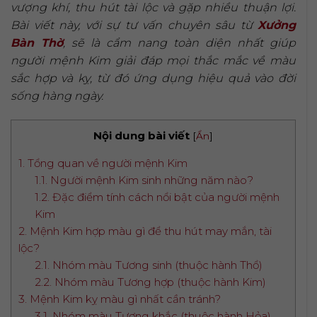
vượng khí, thu hút tài lộc và gặp nhiều thuận lợi.
Bài viết này, với sự tư vấn chuyên sâu từ
Xưởng
Bàn Thờ
, sẽ là cẩm nang toàn diện nhất giúp
người mệnh Kim giải đáp mọi thắc mắc về màu
sắc hợp và kỵ, từ đó ứng dụng hiệu quả vào đời
sống hàng ngày.
Nội dung bài viết
[
Ẩn
]
1. Tổng quan về người mệnh Kim
1.1. Người mệnh Kim sinh những năm nào?
1.2. Đặc điểm tính cách nổi bật của người mệnh
Kim
2. Mệnh Kim hợp màu gì để thu hút may mắn, tài
lộc?
2.1. Nhóm màu Tương sinh (thuộc hành Thổ)
2.2. Nhóm màu Tương hợp (thuộc hành Kim)
3. Mệnh Kim kỵ màu gì nhất cần tránh?
3.1. Nhóm màu Tương khắc (thuộc hành Hỏa)