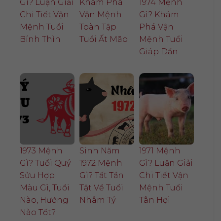
Gì? Luận Giải
Khám Phá
1974 Mệnh
Chi Tiết Vận
Vận Mệnh
Gì? Khám
Mệnh Tuổi
Toàn Tập
Phá Vận
Bính Thìn
Tuổi Ất Mão
Mệnh Tuổi
Giáp Dần
1973 Mệnh
Sinh Năm
1971 Mệnh
Gì? Tuổi Quý
1972 Mệnh
Gì? Luận Giải
Sửu Hợp
Gì? Tất Tần
Chi Tiết Vận
Màu Gì, Tuổi
Tật Về Tuổi
Mệnh Tuổi
Nào, Hướng
Nhâm Tý
Tân Hợi
Nào Tốt?