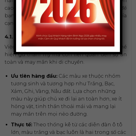
hành động cụ thể sẽ mang lại giá trị thực tiễn
cao nhất. Dưới đây là những gợi ý chi tiết để
bạn áp dụng màu sắc hợp mệnh vào các khía
cạnh quan trọng của cuộc sống.
4.1. Chọn màu xe hợp mệnh Kim
Việc
chọn màu xe hợp mệnh kim
không chỉ thể
hiện gu thẩm mỹ mà còn liên quan đến sự an
toàn và may mắn khi di chuyển.
Ưu tiên hàng đầu:
Các màu xe thuộc nhóm
tương sinh và tương hợp như Trắng, Bạc,
Xám, Ghi, Vàng, Nâu đất. Lựa chọn những
màu này giúp chủ xe đi lại an toàn hơn, xe ít
hỏng vặt, tinh thần thoải mái và mang lại
may mắn trên mọi nẻo đường.
Thực tế:
Theo thống kê từ các diễn đàn ô tô
lớn, màu trắng và bạc luôn là hai trong số các