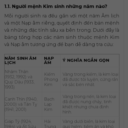
1.1. Người mệnh Kim sinh những năm nào?
Mỗi người sinh ra đều gắn với một năm Âm lịch
và một Nạp âm riêng, quyết định đến bản mệnh
và những đặc tính sâu xa bên trong. Dưới đây là
bảng tổng hợp các năm sinh thuộc mệnh Kim
và Nạp âm tương ứng để bạn dễ dàng tra cứu:
NĂM SINH ÂM
NẠP
Ý NGHĨA NGẮN GỌN
LỊCH
ÂM
Nhâm Thân
Kiếm
Vàng trong kiếm, là kim loại
(1932, 1992) và
Phong
đã được tôi luyện, cứng rắn
Quý Dậu (1933,
Kim
và sắc bén nhất.
1993)
Vàng trong nến, là kim loại
Canh Thìn (1940,
Bạch
đã được nung chảy, tinh
2000) và Tân Tỵ
Lạp
khiết nhưng chưa định
(1941, 2001)
Kim
hình.
Giáp Tý (1924,
Hải
Vàng dưới biển, là kim loại
1984) và Ất Sửu
Trung
quý hiếm, tiềm ẩn và khó