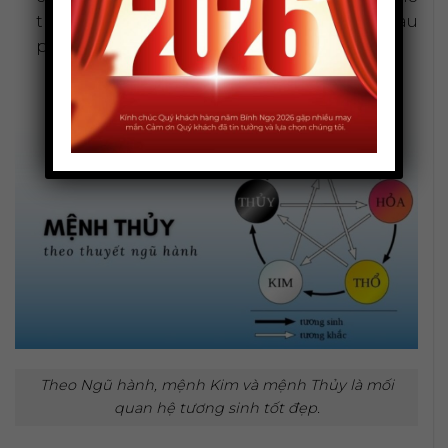
trợ, cộng hưởng năng lượng để cùng nhau
phát triển, tạo nên sức mạnh to lớn.
Theo Ngũ hành, mệnh Kim và mệnh Thủy là mối
quan hệ tương sinh tốt đẹp.