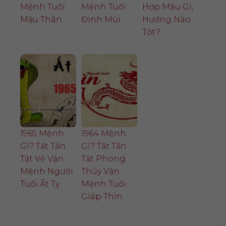
Mệnh Tuổi
Mệnh Tuổi
Hợp Màu Gì,
Mậu Thân
Đinh Mùi
Hướng Nào
Tốt?
1965 Mệnh
1964 Mệnh
Gì? Tất Tần
Gì? Tất Tần
Tật Về Vận
Tật Phong
Mệnh Người
Thủy Vận
Tuổi Ất Tỵ
Mệnh Tuổi
Giáp Thìn