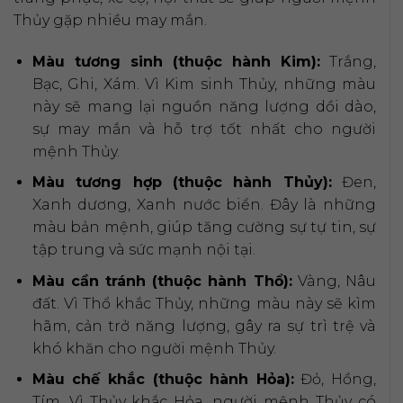
Thủy gặp nhiều may mắn.
Màu tương sinh (thuộc hành Kim):
Trắng,
Bạc, Ghi, Xám. Vì Kim sinh Thủy, những màu
này sẽ mang lại nguồn năng lượng dồi dào,
sự may mắn và hỗ trợ tốt nhất cho người
mệnh Thủy.
Màu tương hợp (thuộc hành Thủy):
Đen,
Xanh dương, Xanh nước biển. Đây là những
màu bản mệnh, giúp tăng cường sự tự tin, sự
tập trung và sức mạnh nội tại.
Màu cần tránh (thuộc hành Thổ):
Vàng, Nâu
đất. Vì Thổ khắc Thủy, những màu này sẽ kìm
hãm, cản trở năng lượng, gây ra sự trì trệ và
khó khăn cho người mệnh Thủy.
Màu chế khắc (thuộc hành Hỏa):
Đỏ, Hồng,
Tím. Vì Thủy khắc Hỏa, người mệnh Thủy có