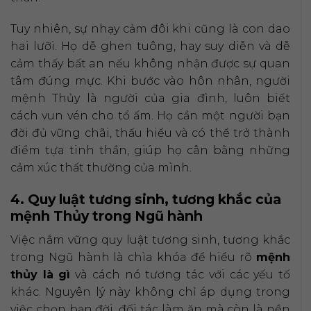
Tuy nhiên, sự nhạy cảm đôi khi cũng là con dao
hai lưỡi. Họ dễ ghen tuông, hay suy diễn và dễ
cảm thấy bất an nếu không nhận được sự quan
tâm đúng mực. Khi bước vào hôn nhân, người
mệnh Thủy là người của gia đình, luôn biết
cách vun vén cho tổ ấm. Họ cần một người bạn
đời đủ vững chãi, thấu hiểu và có thể trở thành
điểm tựa tinh thần, giúp họ cân bằng những
cảm xúc thất thường của mình.
4. Quy luật tương sinh, tương khắc của
mệnh Thủy trong Ngũ hành
Việc nắm vững quy luật tương sinh, tương khắc
trong Ngũ hành là chìa khóa để hiểu rõ
mệnh
thủy là gì
và cách nó tương tác với các yếu tố
khác. Nguyên lý này không chỉ áp dụng trong
việc chọn bạn đời, đối tác làm ăn mà còn là nền