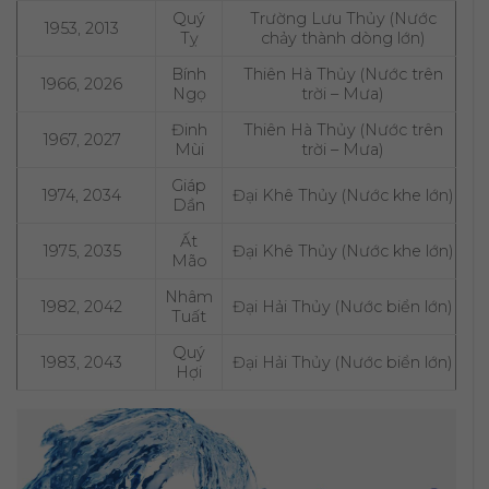
Quý
Trường Lưu Thủy (Nước
1953, 2013
Tỵ
chảy thành dòng lớn)
Bính
Thiên Hà Thủy (Nước trên
1966, 2026
Ngọ
trời – Mưa)
Đinh
Thiên Hà Thủy (Nước trên
1967, 2027
Mùi
trời – Mưa)
Giáp
1974, 2034
Đại Khê Thủy (Nước khe lớn)
Dần
Ất
1975, 2035
Đại Khê Thủy (Nước khe lớn)
Mão
Nhâm
1982, 2042
Đại Hải Thủy (Nước biển lớn)
Tuất
Quý
1983, 2043
Đại Hải Thủy (Nước biển lớn)
Hợi