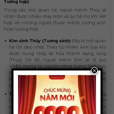
Tương hợp)
Trong các mối quan hệ, người mệnh Thủy sẽ
nhận được nhiều may mắn và sự hỗ trợ khi kết
hợp với những người thuộc mệnh tương sinh
hoặc tương hợp.
Kim sinh Thủy (Tương sinh):
Đây là mối quan
hệ tốt đẹp nhất. Theo tự nhiên, kim loại khi
được nung chảy sẽ hóa thành dạng lỏng
(Thủy). Do đó, người mệnh Kim sẽ là quý
nhân, mang lại nguồn năng lượng tích cực,
×
sự hỗ trợ và may mắn cho người mệnh Thủy.
Kết hợp trong làm ăn hay hôn nhân đều vô
cùng thuận lợi, phát triển.
Thủy hợp Thủy (Tương hợp):
Nhiều dòng
nước nhỏ khi hợp lại sẽ tạo thành một con
sông lớn, mạnh mẽ. Tương tự, những người
cùng mệnh Thủy khi ở bên nhau có thể hỗ