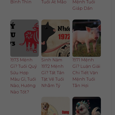
Bính Thìn
Tuổi Ất Mão
Mệnh Tuổi
Giáp Dần
1973 Mệnh
Sinh Năm
1971 Mệnh
Gì? Tuổi Quý
1972 Mệnh
Gì? Luận Giải
Sửu Hợp
Gì? Tất Tần
Chi Tiết Vận
Màu Gì, Tuổi
Tật Về Tuổi
Mệnh Tuổi
Nào, Hướng
Nhâm Tý
Tân Hợi
Nào Tốt?