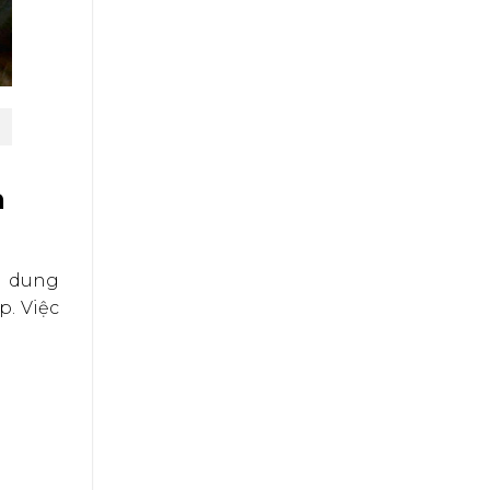
n
i dung
p. Việc