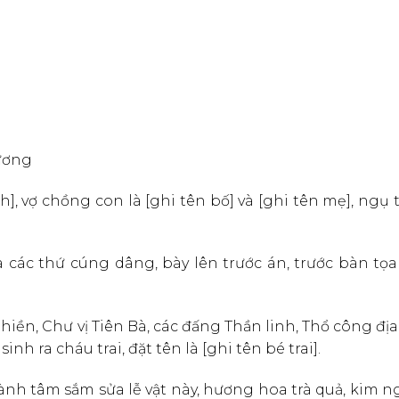
Nương
 vợ chồng con là [ghi tên bố] và [ghi tên mẹ], ngụ t
các thứ cúng dâng, bày lên trước án, trước bàn tọa
ền, Chư vị Tiên Bà, các đấng Thần linh, Thổ công đị
nh ra cháu trai, đặt tên là [ghi tên bé trai].
h tâm sắm sửa lễ vật này, hương hoa trà quả, kim n