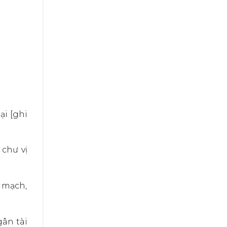
ại [ghi
 chư vị
a mạch,
gân tài