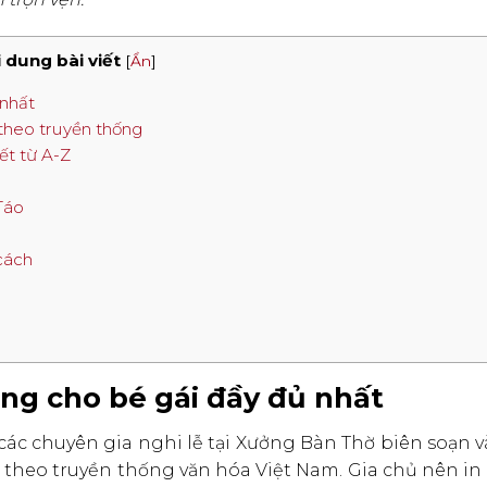
 dung bài viết
[
Ẩn
]
 nhất
 theo truyền thống
ết từ A-Z
Táo
cách
áng cho bé gái đầy đủ nhất
các chuyên gia nghi lễ tại Xưởng Bàn Thờ biên soạn 
theo truyền thống văn hóa Việt Nam. Gia chủ nên in 