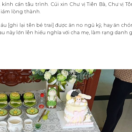
ính cẩn tâu trình. Cúi xin Chư vị Tiên Bà, Chư vị T
giám lòng thành.
áu [ghi lại tên bé trai] được ăn no ngủ kỹ, hay ăn chó
u này lớn lên hiếu nghĩa với cha mẹ, làm rạng danh gi