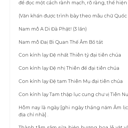
để đọc một cách rành mạch, rõ ràng, thể hiện
(Văn khấn được trình bày theo mẫu chữ Quốc
Nam mô A Di Đà Phật! (3 lần)
Nam mô Đaị Bi Quan Thế Âm Bồ tát
Con kính lạy Đệ nhất Thiên tỷ đại tiên chúa
Con kính lạy Đệ nhị Thiên đế đại tiên chúa
Con kính lạy Đệ tam Thiên Mụ đại tiên chúa
Con kính lạy Tam thập lục cung chư vị Tiên 
Hôm nay là ngày [ghi ngày tháng năm Âm lịch],
địa chỉ nhà] .
Thành tâm sắm sửa biện hương hoa lễ vật và 