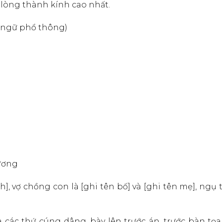
 lòng thành kính cao nhất.
 ngữ phổ thông)
Nương
 vợ chồng con là [ghi tên bố] và [ghi tên mẹ], ngụ t
các thứ cúng dâng, bày lên trước án, trước bàn tọa