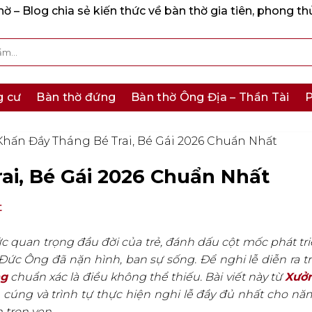
 – Blog chia sẻ kiến thức về bàn thờ gia tiên, phong th
g cư
Bàn thờ đứng
Bàn thờ Ông Địa – Thần Tài
P
Khấn Đầy Tháng Bé Trai, Bé Gái 2026 Chuẩn Nhất
ai, Bé Gái 2026 Chuẩn Nhất
t
c quan trọng đầu đời của trẻ, đánh dấu cột mốc phát tr
, Đức Ông đã nặn hình, ban sự sống. Để nghi lễ diễn ra t
ng
chuẩn xác là điều không thể thiếu. Bài viết này từ
Xưở
 cúng và trình tự thực hiện nghi lễ đầy đủ nhất cho nă
 trọn vẹn.