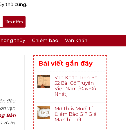
ủy thờ cúng.
hong thủy
Chiêm bao
Văn khấn
Bài viết gần đây
Văn Khấn Trọn Bộ
52 Bài Cổ Truyền
Việt Nam [Đầy Đủ
Nhất]
iển đầu
rọn vẹn
Mơ Thấy Muối Là
Điềm Báo Gì? Giải
ng Bàn
Mã Chi Tiết
m 2026,