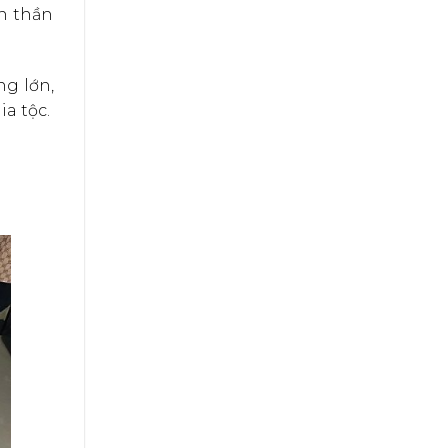
ôn thần
ng lớn,
a tộc.