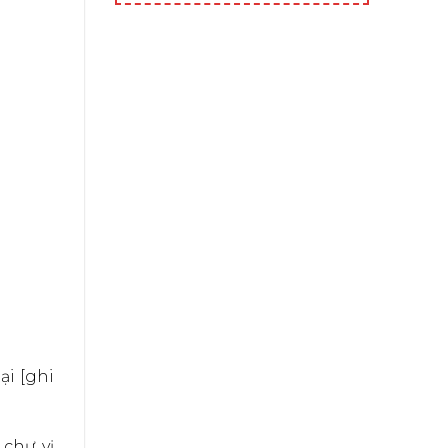
ại [ghi
 chư vị