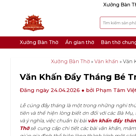
Bỏ
Xưởng Bàn Thờ
qua
nội
Tìm
kiếm:
dung
Xưởng Bàn Thờ
Án gian thờ
Bàn thờ chun
Xưởng Bàn Thờ
»
Văn khấn
»
Văn 
Văn Khấn Đầy Tháng Bé Tr
Đăng ngày 24.04.2026
● bởi Phạm Tâm Việ
Lễ cúng đầy tháng là một trong những nghi thứ
tiên và thể hiện lòng biết ơn đối với các Bà Mụ
và ý nghĩa, việc chuẩn bị bài
văn khấn đầy thá
Thờ
sẽ cung cấp chi tiết các bài văn khấn, mâm
giúp gia đình thể hiện lòng thành kính một cách