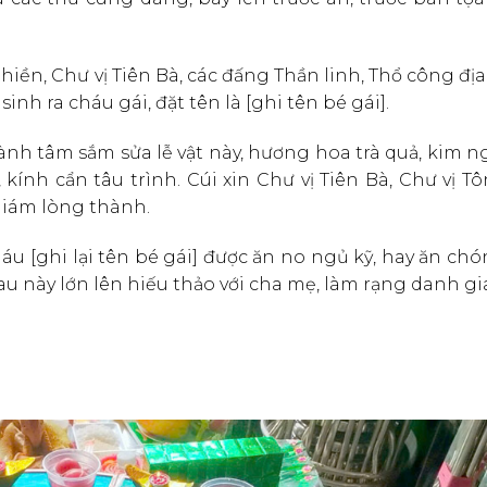
ền, Chư vị Tiên Bà, các đấng Thần linh, Thổ công đị
inh ra cháu gái, đặt tên là [ghi tên bé gái].
h tâm sắm sửa lễ vật này, hương hoa trà quả, kim n
ính cẩn tâu trình. Cúi xin Chư vị Tiên Bà, Chư vị T
giám lòng thành.
áu [ghi lại tên bé gái] được ăn no ngủ kỹ, hay ăn chó
u này lớn lên hiếu thảo với cha mẹ, làm rạng danh gia