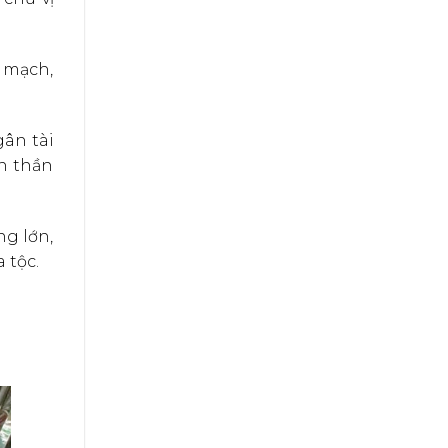
a mạch,
gân tài
ôn thần
ng lớn,
 tộc.