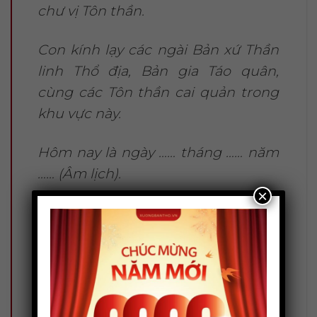
chư vị Tôn thần.
Con kính lạy các ngài Bản xứ Thần
linh Thổ địa, Bản gia Táo quân,
cùng các Tôn thần cai quản trong
khu vực này.
Hôm nay là ngày …… tháng …… năm
…… (Âm lịch).
×
Tín chủ con là: …………………………………,
sinh năm: ……………
Cùng toàn gia quyến ngụ tại:
……………………………………………. (địa chỉ nhà
cũ)