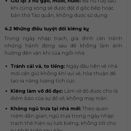
Giữ lại 3 hũ gạo, muối, nước:
Ba hũ này sau
khi cúng xong sẽ được đặt ở góc bếp hoặc
bàn thờ Táo quân, không được sử dụng.
4.2 Những điều tuyệt đối kiêng kỵ
Trong ngày nhập trạch, gia đình cần tránh
những hành động sau để không làm ảnh
hưởng đến vận khí của ngôi nhà:
Tránh cãi vã, to tiếng:
Ngày đầu tiên về nhà
mới cần giữ không khí vui vẻ, hòa thuận để
tạo ra năng lượng tích cực.
Kiêng làm vỡ đồ đạc:
Làm vỡ đồ được cho là
điềm báo của sự đổ vỡ, không may mắn.
Không ngủ trưa tại nhà mới:
Theo quan
niệm dân gian, ngủ trưa trong ngày nhập
trạch thể hiện sự lười biếng, không tốt cho
sự phát triển sau này.