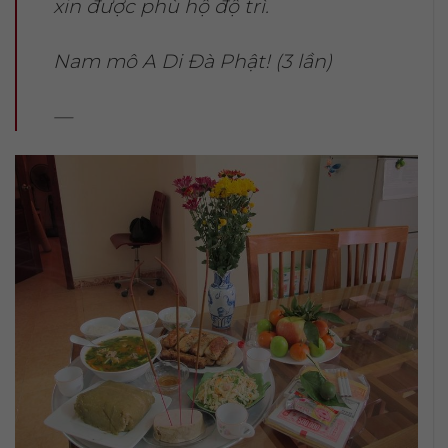
xin được phù hộ độ trì.
Nam mô A Di Đà Phật! (3 lần)
—