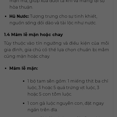
mặn mà, giúp xua đuổi tà khí và mang lại sự
hòa thuận.
Hũ Nước:
Tượng trưng cho sự tinh khiết,
nguồn sống dồi dào và tài lộc như nước.
1.4 Mâm lễ mặn hoặc chay
Tùy thuộc vào tín ngưỡng và điều kiện của mỗi
gia đình, gia chủ có thể lựa chọn chuẩn bị mâm
cúng mặn hoặc chay.
Mâm lễ mặn:
1 bộ tam sên gồm: 1 miếng thịt ba chỉ
luộc, 3 hoặc 5 quả trứng vịt luộc, 3
hoặc 5 con tôm luộc.
1 con gà luộc nguyên con, đặt ngay
ngắn trên đĩa.