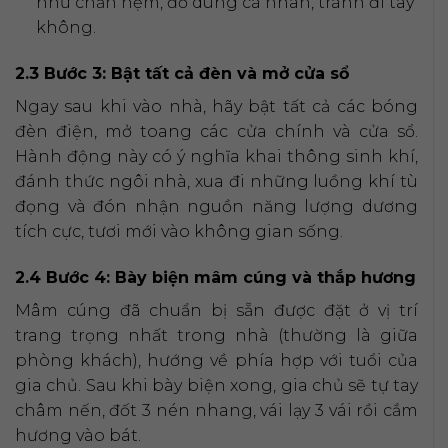
như chăn nệm, đồ dùng cá nhân, tránh đi tay
không.
2.3 Bước 3: Bật tất cả đèn và mở cửa sổ
Ngay sau khi vào nhà, hãy bật tất cả các bóng
đèn điện, mở toang các cửa chính và cửa sổ.
Hành động này có ý nghĩa khai thông sinh khí,
đánh thức ngôi nhà, xua đi những luồng khí tù
đọng và đón nhận nguồn năng lượng dương
tích cực, tươi mới vào không gian sống.
2.4 Bước 4: Bày biện mâm cúng và thắp hương
Mâm cúng đã chuẩn bị sẵn được đặt ở vị trí
trang trọng nhất trong nhà (thường là giữa
phòng khách), hướng về phía hợp với tuổi của
gia chủ. Sau khi bày biện xong, gia chủ sẽ tự tay
châm nến, đốt 3 nén nhang, vái lạy 3 vái rồi cắm
hương vào bát.