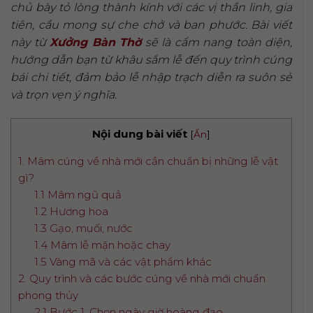
chủ bày tỏ lòng thành kính với các vị thần linh, gia
tiên, cầu mong sự che chở và ban phước. Bài viết
này từ
Xưởng Bàn Thờ
sẽ là cẩm nang toàn diện,
hướng dẫn bạn từ khâu sắm lễ đến quy trình cúng
bái chi tiết, đảm bảo lễ nhập trạch diễn ra suôn sẻ
và trọn vẹn ý nghĩa.
Nội dung bài viết
[
Ẩn
]
1. Mâm cúng về nhà mới cần chuẩn bị những lễ vật
gì?
1.1 Mâm ngũ quả
1.2 Hương hoa
1.3 Gạo, muối, nước
1.4 Mâm lễ mặn hoặc chay
1.5 Vàng mã và các vật phẩm khác
2. Quy trình và các bước cúng về nhà mới chuẩn
phong thủy
2.1 Bước 1: Chọn ngày giờ hoàng đạo