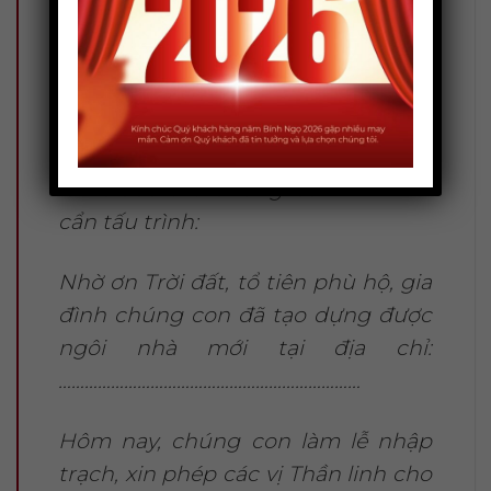
Nay nhân ngày lành tháng tốt,
chúng con thành tâm sắm sửa lễ
vật, hương hoa trà quả, kim ngân
tài mã, thắp nén tâm hương dâng
lên trước án. Chúng con xin kính
cẩn tấu trình:
Nhờ ơn Trời đất, tổ tiên phù hộ, gia
đình chúng con đã tạo dựng được
ngôi nhà mới tại địa chỉ:
……………………………………………………………
Hôm nay, chúng con làm lễ nhập
trạch, xin phép các vị Thần linh cho