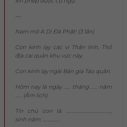
xin phép được cư ngụ.
—
Nam mô A Di Đà Phật! (3 lần)
Con kính lạy các vị Thần linh, Thổ
địa cai quản khu vực này.
Con kính lạy ngài Bản gia Táo quân.
Hôm nay là ngày …… tháng …… năm
…… (Âm lịch).
Tín chủ con là: …………………………………,
sinh năm: ……………