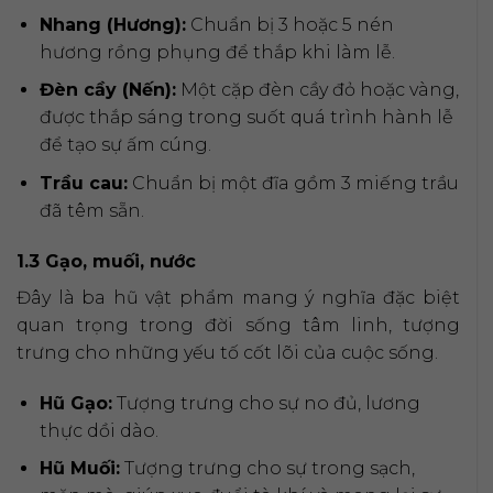
Nhang (Hương):
Chuẩn bị 3 hoặc 5 nén
hương rồng phụng để thắp khi làm lễ.
Đèn cầy (Nến):
Một cặp đèn cầy đỏ hoặc vàng,
được thắp sáng trong suốt quá trình hành lễ
để tạo sự ấm cúng.
Trầu cau:
Chuẩn bị một đĩa gồm 3 miếng trầu
đã têm sẵn.
1.3 Gạo, muối, nước
Đây là ba hũ vật phẩm mang ý nghĩa đặc biệt
quan trọng trong đời sống tâm linh, tượng
trưng cho những yếu tố cốt lõi của cuộc sống.
Hũ Gạo:
Tượng trưng cho sự no đủ, lương
thực dồi dào.
Hũ Muối:
Tượng trưng cho sự trong sạch,