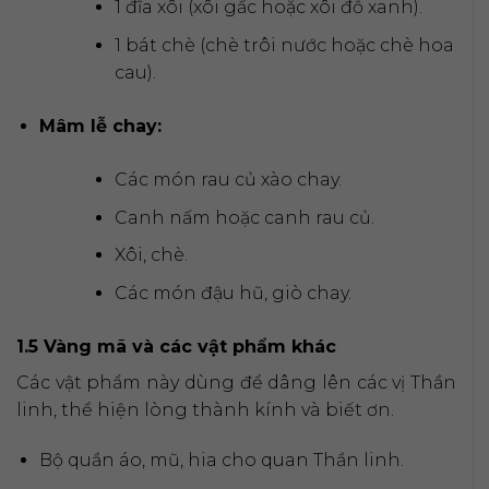
1 đĩa xôi (xôi gấc hoặc xôi đỗ xanh).
1 bát chè (chè trôi nước hoặc chè hoa
cau).
Mâm lễ chay:
Các món rau củ xào chay.
Canh nấm hoặc canh rau củ.
Xôi, chè.
Các món đậu hũ, giò chay.
1.5 Vàng mã và các vật phẩm khác
Các vật phẩm này dùng để dâng lên các vị Thần
linh, thể hiện lòng thành kính và biết ơn.
Bộ quần áo, mũ, hia cho quan Thần linh.