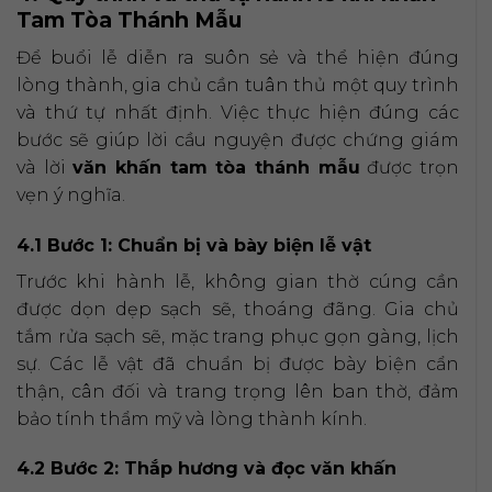
Tam Tòa Thánh Mẫu
Để buổi lễ diễn ra suôn sẻ và thể hiện đúng
lòng thành, gia chủ cần tuân thủ một quy trình
và thứ tự nhất định. Việc thực hiện đúng các
bước sẽ giúp lời cầu nguyện được chứng giám
và lời
văn khấn tam tòa thánh mẫu
được trọn
vẹn ý nghĩa.
4.1 Bước 1: Chuẩn bị và bày biện lễ vật
Trước khi hành lễ, không gian thờ cúng cần
được dọn dẹp sạch sẽ, thoáng đãng. Gia chủ
tắm rửa sạch sẽ, mặc trang phục gọn gàng, lịch
sự. Các lễ vật đã chuẩn bị được bày biện cẩn
thận, cân đối và trang trọng lên ban thờ, đảm
bảo tính thẩm mỹ và lòng thành kính.
4.2 Bước 2: Thắp hương và đọc văn khấn