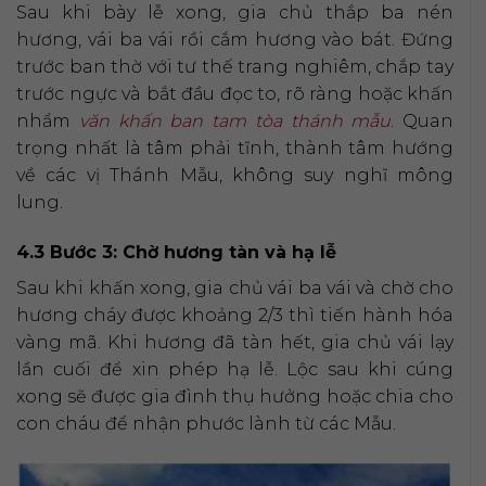
Sau khi bày lễ xong, gia chủ thắp ba nén
hương, vái ba vái rồi cắm hương vào bát. Đứng
trước ban thờ với tư thế trang nghiêm, chắp tay
trước ngực và bắt đầu đọc to, rõ ràng hoặc khấn
nhẩm
văn khấn ban tam tòa thánh mẫu
. Quan
trọng nhất là tâm phải tĩnh, thành tâm hướng
về các vị Thánh Mẫu, không suy nghĩ mông
lung.
4.3 Bước 3: Chờ hương tàn và hạ lễ
Sau khi khấn xong, gia chủ vái ba vái và chờ cho
hương cháy được khoảng 2/3 thì tiến hành hóa
vàng mã. Khi hương đã tàn hết, gia chủ vái lạy
lần cuối để xin phép hạ lễ. Lộc sau khi cúng
xong sẽ được gia đình thụ hưởng hoặc chia cho
con cháu để nhận phước lành từ các Mẫu.