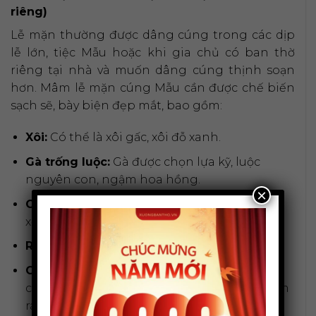
riêng)
Lễ mặn thường được dâng cúng trong các dịp
lễ lớn, tiệc Mẫu hoặc khi gia chủ có ban thờ
riêng tại nhà và muốn dâng cúng thịnh soạn
hơn. Mâm lễ mặn cúng Mẫu cần được chế biến
sạch sẽ, bày biện đẹp mắt, bao gồm:
Xôi:
Có thể là xôi gấc, xôi đỗ xanh.
Gà trống luộc:
Gà được chọn lựa kỹ, luộc
nguyên con, ngậm hoa hồng.
×
Giò, chả:
Các loại giò lụa, chả quế được sắp
xếp gọn gàng.
Rượu:
Một chén rượu trắng tinh khiết.
Các món mặn khác:
Tùy theo điều kiện, gia
chủ có thể chuẩn bị thêm các món như nem
rán, canh măng…