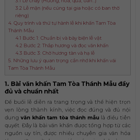
3.1 Lễ chay (Hương, hoa, quả, oản…)
3.2 Lễ mặn (nếu cúng tại gia hoặc có ban thờ
riêng)
4. Quy trình và thứ tự hành lễ khi khấn Tam Tòa
Thánh Mẫu
4.1 Bước 1: Chuẩn bị và bày biện lễ vật
4.2 Bước 2: Thắp hương và đọc văn khấn
4.3 Bước 3: Chờ hương tàn và hạ lễ
5. Những lưu ý quan trọng cần nhớ khi khấn vái
Tam Tòa Thánh Mẫu
1. Bài văn khấn Tam Tòa Thánh Mẫu đầy
đủ và chuẩn nhất
Để buổi lễ diễn ra trang trọng và thể hiện trọn
vẹn lòng thành kính, việc đọc đúng và đủ nội
dung
văn khấn tam tòa thánh mẫu
là điều tiên
quyết. Đây là bài văn khấn được tổng hợp từ các
nguồn uy tín, được nhiều chuyên gia văn hóa