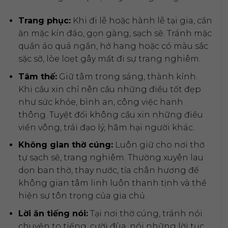
Trang phục:
Khi đi lễ hoặc hành lễ tại gia, cần
ăn mặc kín đáo, gọn gàng, sạch sẽ. Tránh mặc
quần áo quá ngắn, hở hang hoặc có màu sắc
sặc sỡ, lòe loẹt gây mất đi sự trang nghiêm.
Tâm thế:
Giữ tâm trong sáng, thành kính.
Khi cầu xin chỉ nên cầu những điều tốt đẹp
như sức khỏe, bình an, công việc hanh
thông. Tuyệt đối không cầu xin những điều
viển vông, trái đạo lý, hãm hại người khác.
Không gian thờ cúng:
Luôn giữ cho nơi thờ
tự sạch sẽ, trang nghiêm. Thường xuyên lau
dọn ban thờ, thay nước, tỉa chân hương để
không gian tâm linh luôn thanh tịnh và thể
hiện sự tôn trọng của gia chủ.
Lời ăn tiếng nói:
Tại nơi thờ cúng, tránh nói
chuyện to tiếng, cười đùa, nói những lời tục