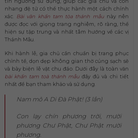
tín ngưỡng sử dụng, giúp các gia chủ và con
nhang đệ tử có thể thực hành một cách chính
xác.
Bài văn khấn tam tòa thánh mẫu
này nên
được đọc với giọng trang nghiêm, rõ ràng, thể
hiện sự tập trung và nhất tâm hướng về các vị
Thánh Mẫu.
Khi hành lễ, gia chủ cần chuẩn bị trang phục
chỉnh tề, dọn dẹp không gian thờ cúng sạch sẽ
và bày biện lễ vật chu đáo. Dưới đây là toàn văn
bài khấn tam toà thánh mẫu
đầy đủ và chi tiết
nhất để bạn tham khảo và sử dụng.
Nam mô A Di Đà Phật! (3 lần)
Con lạy chín phương trời, mười
phương Chư Phật, Chư Phật mười
phương.