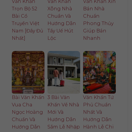
Văn Khấn
Văn Khấn
Văn Khấn Xin
Trọn Bộ 52
Xông Nhà
Bán Nhà
Bài Cổ
Chuẩn Và
Chuẩn
Truyền Việt
Hướng Dẫn
Phong Thủy
Nam [Đầy Đủ
Tẩy Uế Hút
Giúp Bán
Nhất]
Lộc
Nhanh
Bài Văn Khấn
3 Bài Văn
Văn Khấn Tứ
Vua Cha
Khấn Về Nhà
Phủ Chuẩn
Ngọc Hoàng
Mới Và
Nhất Và
Chuẩn Và
Hướng Dẫn
Hướng Dẫn
Hướng Dẫn
Sắm Lễ Nhập
Hành Lễ Chi