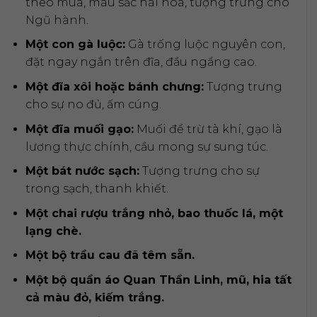
theo mùa, màu sắc hài hòa, tượng trưng cho
Ngũ hành.
Một con gà luộc:
Gà trống luộc nguyên con,
đặt ngay ngắn trên đĩa, đầu ngẩng cao.
Một đĩa xôi hoặc bánh chưng:
Tượng trưng
cho sự no đủ, ấm cúng.
Một đĩa muối gạo:
Muối để trừ tà khí, gạo là
lương thực chính, cầu mong sự sung túc.
Một bát nước sạch:
Tượng trưng cho sự
trong sạch, thanh khiết.
Một chai rượu trắng nhỏ, bao thuốc lá, một
lạng chè.
Một bộ trầu cau đã têm sẵn.
Một bộ quần áo Quan Thần Linh, mũ, hia tất
cả màu đỏ, kiếm trắng.