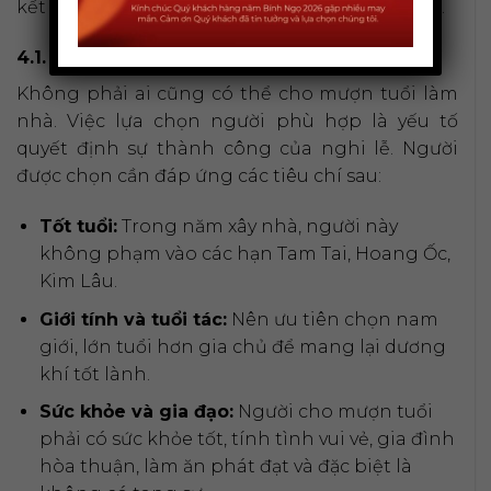
kết để đảm bảo sự viên mãn cho ngôi nhà mới.
4.1. Tiêu chí chọn người cho mượn tuổi
Không phải ai cũng có thể cho mượn tuổi làm
nhà. Việc lựa chọn người phù hợp là yếu tố
quyết định sự thành công của nghi lễ. Người
được chọn cần đáp ứng các tiêu chí sau:
Tốt tuổi:
Trong năm xây nhà, người này
không phạm vào các hạn Tam Tai, Hoang Ốc,
Kim Lâu.
Giới tính và tuổi tác:
Nên ưu tiên chọn nam
giới, lớn tuổi hơn gia chủ để mang lại dương
khí tốt lành.
Sức khỏe và gia đạo:
Người cho mượn tuổi
phải có sức khỏe tốt, tính tình vui vẻ, gia đình
hòa thuận, làm ăn phát đạt và đặc biệt là