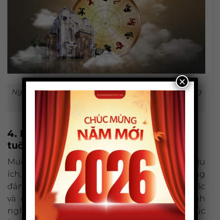
×
Nghi lễ mượn tuổi làm nhà cần được thực hiện đúng
quy trình.
4. Những điều đặc biệt lưu ý khi mượn
tuổi làm nhà
Mượn tuổi là một giải pháp phong thủy hữu
ích, tuy nhiên để tránh những rủi ro không
đáng có, gia chủ cần nắm vững các nguyên tắc
và điều kiêng kỵ sau đây. Đây là những kinh
nghiệm được các chuyên gia phong thủy đúc