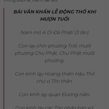
trong buổi lễ, tránh sai sót.
BÀI VĂN KHẤN LỄ ĐỘNG THỔ KHI
MƯỢN TUỔI
Nam mô A Di Đà Phật! (3 lần)
Con lạy chín phương Trời, mười
phương Chư Phật, Chư Phật mười
phương.
Con kính lạy Hoàng thiên Hậu Thổ
chư vị Tôn thần.
Con kính lạy quan Đương niên.
Con kính lạy các Tôn phần bản xứ.