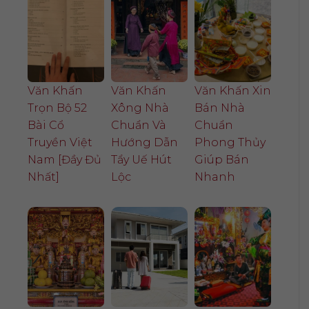
Văn Khấn
Văn Khấn
Văn Khấn Xin
Trọn Bộ 52
Xông Nhà
Bán Nhà
Bài Cổ
Chuẩn Và
Chuẩn
Truyền Việt
Hướng Dẫn
Phong Thủy
Nam [Đầy Đủ
Tẩy Uế Hút
Giúp Bán
Nhất]
Lộc
Nhanh