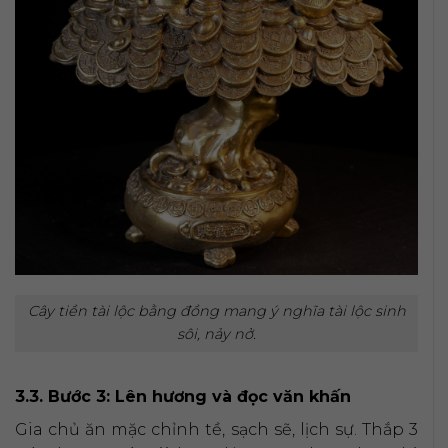
Cây tiền tài lộc bằng đồng mang ý nghĩa tài lộc sinh
sôi, nảy nở.
3.3. Bước 3: Lên hương và đọc văn khấn
Gia chủ ăn mặc chỉnh tề, sạch sẽ, lịch sự. Thắp 3