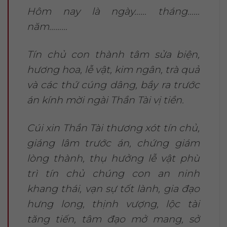
Hôm nay là ngày…… tháng……
năm………
Tín chủ con thành tâm sửa biện,
hương hoa, lễ vật, kim ngân, trà quả
và các thứ cúng dâng, bầy ra trước
án kính mời ngài Thần Tài vị tiền.
Cúi xin Thần Tài thương xót tín chủ,
giáng lâm trước án, chứng giám
lòng thành, thụ hưởng lễ vật phù
trì tín chủ chúng con an ninh
khang thái, vạn sự tốt lành, gia đạo
hưng long, thịnh vượng, lộc tài
tăng tiến, tâm đạo mở mang, sở