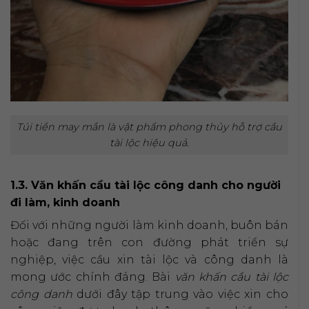
Túi tiền may mắn là vật phẩm phong thủy hỗ trợ cầu
tài lộc hiệu quả.
1.3. Văn khấn cầu tài lộc công danh cho người
đi làm, kinh doanh
Đối với những người làm kinh doanh, buôn bán
hoặc đang trên con đường phát triển sự
nghiệp, việc cầu xin tài lộc và công danh là
mong ước chính đáng. Bài
văn khấn cầu tài lộc
công danh
dưới đây tập trung vào việc xin cho