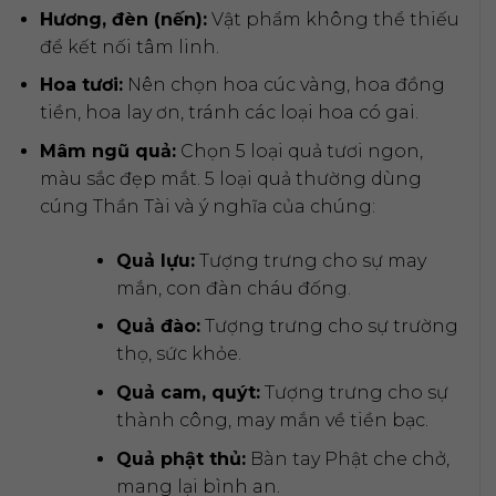
Hương, đèn (nến):
Vật phẩm không thể thiếu
để kết nối tâm linh.
Hoa tươi:
Nên chọn hoa cúc vàng, hoa đồng
tiền, hoa lay ơn, tránh các loại hoa có gai.
Mâm ngũ quả:
Chọn 5 loại quả tươi ngon,
màu sắc đẹp mắt. 5 loại quả thường dùng
cúng Thần Tài và ý nghĩa của chúng:
Quả lựu:
Tượng trưng cho sự may
mắn, con đàn cháu đống.
Quả đào:
Tượng trưng cho sự trường
thọ, sức khỏe.
Quả cam, quýt:
Tượng trưng cho sự
thành công, may mắn về tiền bạc.
Quả phật thủ:
Bàn tay Phật che chở,
mang lại bình an.