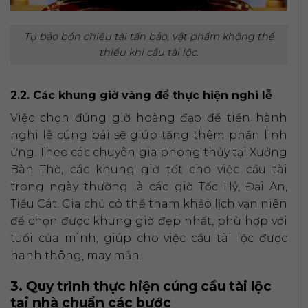
Tụ bảo bồn chiêu tài tấn bảo, vật phẩm không thể
thiếu khi cầu tài lộc.
2.2. Các khung giờ vàng để thực hiện nghi lễ
Việc chọn đúng giờ hoàng đạo để tiến hành
nghi lễ cúng bái sẽ giúp tăng thêm phần linh
ứng. Theo các chuyên gia phong thủy tại Xưởng
Bàn Thờ, các khung giờ tốt cho việc cầu tài
trong ngày thường là các giờ Tốc Hỷ, Đại An,
Tiểu Cát. Gia chủ có thể tham khảo lịch vạn niên
để chọn được khung giờ đẹp nhất, phù hợp với
tuổi của mình, giúp cho việc cầu tài lộc được
hanh thông, may mắn.
3. Quy trình thực hiện cúng cầu tài lộc
tại nhà chuẩn các bước