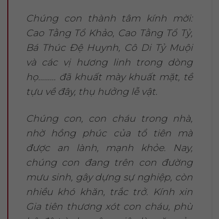
Chúng con thành tâm kính mời:
Cao Tằng Tổ Khảo, Cao Tằng Tổ Tỷ,
Bá Thúc Đệ Huynh, Cô Di Tỷ Muội
và các vị hương linh trong dòng
họ……… đã khuất mày khuất mặt, tề
tựu về đây, thụ hưởng lễ vật.
Chúng con, con cháu trong nhà,
nhờ hồng phúc của tổ tiên mà
được an lành, mạnh khỏe. Nay,
chúng con đang trên con đường
mưu sinh, gây dựng sự nghiệp, còn
nhiều khó khăn, trắc trở. Kính xin
Gia tiên thương xót con cháu, phù