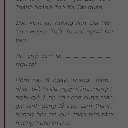
Thành hoàng, Thổ địa, Táo quân.
Con kính lạy hương linh Gia tiên,
Cửu Huyền Thất Tổ nội ngoại hai
bên.
Tín chủ con là: ……………………………………
Ngụ tại: ………………………………
Hôm nay là ngày… tháng… năm…,
nhân tiết (ví dụ: ngày Rằm, mùng 1,
ngày giỗ…), tín chủ con cùng toàn
gia kính dâng lễ bạc, tâm thành,
hương hoa trà quả, thắp nén tâm
hương trước án thờ.