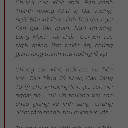
Chúng con kính mời: Bản cảnh
Thành hoàng Chư vị Đại vương,
ngài Bản xứ Thần linh Thổ địa, ngài
Bản gia Táo quân, Ngũ phương,
Long Mạch, Tài thần. Cúi xin các
Ngài giáng lâm trước án, chứng
giám lòng thành thụ hưởng lễ vật.
Chúng con kính mời các cụ Tiên
linh, Cao Tằng Tổ Khảo, Cao Tằng
Tổ Tỷ, chư vị hương linh gia tiên nội
ngoại họ…, cúi xin thương xót con
cháu giáng về linh sàng, chứng
giám tâm thành, thụ hưởng lễ vật.
Tín chủ con lại kính mời các vị Tiền