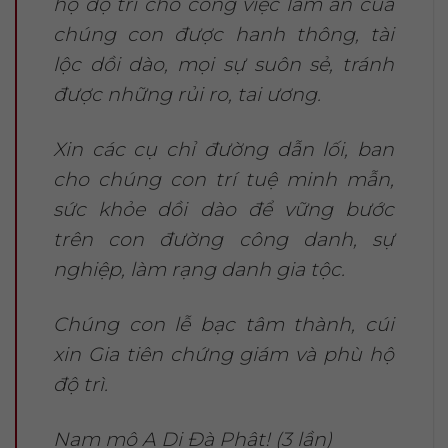
hộ độ trì cho công việc làm ăn của
chúng con được hanh thông, tài
lộc dồi dào, mọi sự suôn sẻ, tránh
được những rủi ro, tai ương.
Xin các cụ chỉ đường dẫn lối, ban
cho chúng con trí tuệ minh mẫn,
sức khỏe dồi dào để vững bước
trên con đường công danh, sự
nghiệp, làm rạng danh gia tộc.
Chúng con lễ bạc tâm thành, cúi
xin Gia tiên chứng giám và phù hộ
độ trì.
Nam mô A Di Đà Phật! (3 lần)