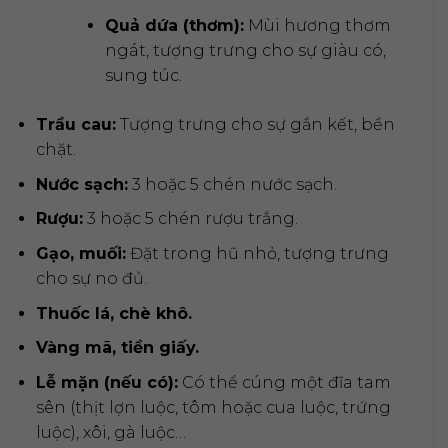
Quả dứa (thơm):
Mùi hương thơm
ngát, tượng trưng cho sự giàu có,
sung túc.
Trầu cau:
Tượng trưng cho sự gắn kết, bền
chặt.
Nước sạch:
3 hoặc 5 chén nước sạch.
Rượu:
3 hoặc 5 chén rượu trắng.
Gạo, muối:
Đặt trong hũ nhỏ, tượng trưng
cho sự no đủ.
Thuốc lá, chè khô.
Vàng mã, tiền giấy.
Lễ mặn (nếu có):
Có thể cúng một đĩa tam
sên (thịt lợn luộc, tôm hoặc cua luộc, trứng
luộc), xôi, gà luộc…