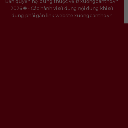
Bản quyền nội dung thuộc về © xuongbantho.vn
2026 ® - Các hành vi sử dụng nội dung khi sử
dụng phải gắn link website xuongbantho.vn