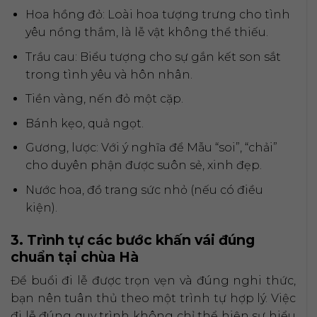
Hoa hồng đỏ: Loài hoa tượng trưng cho tình
yêu nồng thắm, là lễ vật không thể thiếu.
Trầu cau: Biểu tượng cho sự gắn kết son sắt
trong tình yêu và hôn nhân.
Tiền vàng, nến đỏ một cặp.
Bánh kẹo, quả ngọt.
Gương, lược: Với ý nghĩa để Mẫu “soi”, “chải”
cho duyên phận được suôn sẻ, xinh đẹp.
Nước hoa, đồ trang sức nhỏ (nếu có điều
kiện).
3. Trình tự các bước khấn vái đúng
chuẩn tại chùa Hà
Để buổi đi lễ được trọn vẹn và đúng nghi thức,
bạn nên tuân thủ theo một trình tự hợp lý. Việc
đi lễ đúng quy trình không chỉ thể hiện sự hiểu