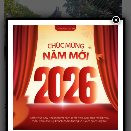
×
Đọc văn khấn chùa Hà tại Điện Mẫu với tấm lòng
thành kính nhất.
3.4. Bước 4: Vãn cảnh và lễ tại các ban khác
Sau khi đã hoàn thành các nghi lễ chính tại
ban Đức Ông, ban Tam Bảo và điện Mẫu, bạn có
thể dành thời gian đi vãn cảnh chùa và dâng