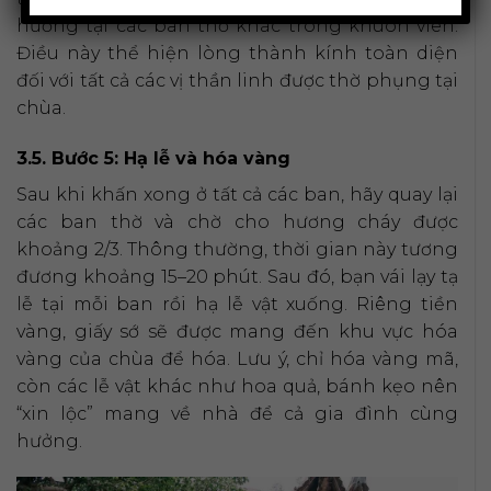
hương tại các ban thờ khác trong khuôn viên.
Điều này thể hiện lòng thành kính toàn diện
đối với tất cả các vị thần linh được thờ phụng tại
chùa.
3.5. Bước 5: Hạ lễ và hóa vàng
Sau khi khấn xong ở tất cả các ban, hãy quay lại
các ban thờ và chờ cho hương cháy được
khoảng 2/3. Thông thường, thời gian này tương
đương khoảng 15–20 phút. Sau đó, bạn vái lạy tạ
lễ tại mỗi ban rồi hạ lễ vật xuống. Riêng tiền
vàng, giấy sớ sẽ được mang đến khu vực hóa
vàng của chùa để hóa. Lưu ý, chỉ hóa vàng mã,
còn các lễ vật khác như hoa quả, bánh kẹo nên
“xin lộc” mang về nhà để cả gia đình cùng
hưởng.