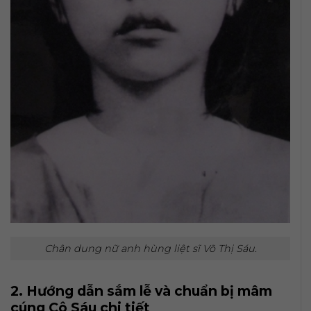
Chân dung nữ anh hùng liệt sĩ Võ Thị Sáu.
2. Hướng dẫn sắm lễ và chuẩn bị mâm
cúng Cô Sáu chi tiết