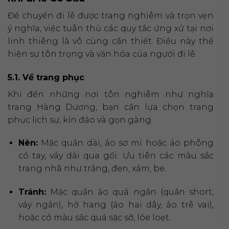
Để chuyến đi lễ được trang nghiêm và trọn vẹn
ý nghĩa, việc tuân thủ các quy tắc ứng xử tại nơi
linh thiêng là vô cùng cần thiết. Điều này thể
hiện sự tôn trọng và văn hóa của người đi lễ.
5.1. Về trang phục
Khi đến những nơi tôn nghiêm như nghĩa
trang Hàng Dương, bạn cần lựa chọn trang
phục lịch sự, kín đáo và gọn gàng.
Nên:
Mặc quần dài, áo sơ mi hoặc áo phông
có tay, váy dài qua gối. Ưu tiên các màu sắc
trang nhã như trắng, đen, xám, be.
Tránh:
Mặc quần áo quá ngắn (quần short,
váy ngắn), hở hang (áo hai dây, áo trễ vai),
hoặc có màu sắc quá sặc sỡ, lòe loẹt.