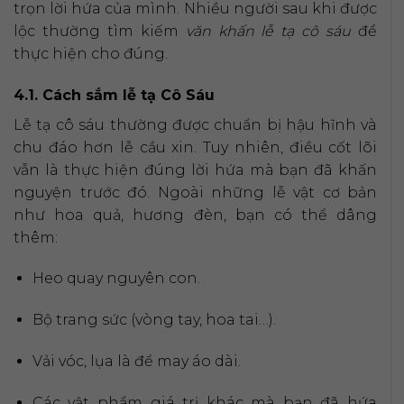
trọn lời hứa của mình. Nhiều người sau khi được
lộc thường tìm kiếm
văn khấn lễ tạ cô sáu
để
thực hiện cho đúng.
4.1. Cách sắm lễ tạ Cô Sáu
Lễ tạ cô sáu thường được chuẩn bị hậu hĩnh và
chu đáo hơn lễ cầu xin. Tuy nhiên, điều cốt lõi
vẫn là thực hiện đúng lời hứa mà bạn đã khấn
nguyện trước đó. Ngoài những lễ vật cơ bản
như hoa quả, hương đèn, bạn có thể dâng
thêm:
Heo quay nguyên con.
Bộ trang sức (vòng tay, hoa tai…).
Vải vóc, lụa là để may áo dài.
Các vật phẩm giá trị khác mà bạn đã hứa