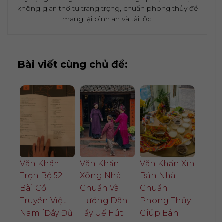
không gian thờ tự trang trọng, chuẩn phong thủy để
mang lại bình an và tài lộc.
Bài viết cùng chủ đề:
Văn Khấn
Văn Khấn
Văn Khấn Xin
Trọn Bộ 52
Xông Nhà
Bán Nhà
Bài Cổ
Chuẩn Và
Chuẩn
Truyền Việt
Hướng Dẫn
Phong Thủy
Nam [Đầy Đủ
Tẩy Uế Hút
Giúp Bán