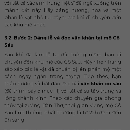
với tất cả các anh hùng liệt sĩ đã ngã xuống trên
mảnh đất này. Hãy dâng hương, hoa và một
phần lễ vật nhỏ tại đây trước khi di chuyển đến
các khu mộ khác.
3.2. Bước 2: Dâng lễ và đọc văn khấn tại mộ Cô
Sáu
Sau khi đã làm lễ tại đài tưởng niệm, bạn di
chuyển đến khu mộ của Cô Sáu. Hãy nhẹ nhàng
sắp xếp các lễ vật đã chuẩn bị lên phần mộ một
cách ngay ngắn, trang trọng. Tiếp theo, bạn
thắp hương và bắt đầu đọc bài
văn khấn cô sáu
(đã trình bày ở mục 1.1) với tất cả sự tập trung và
lòng thành kính. Theo các chuyên gia phong
thủy tại Xưởng Bàn Thờ, thời gian viếng mộ Cô
Sáu linh thiêng nhất thường là từ 22h đêm đến
0h sáng.