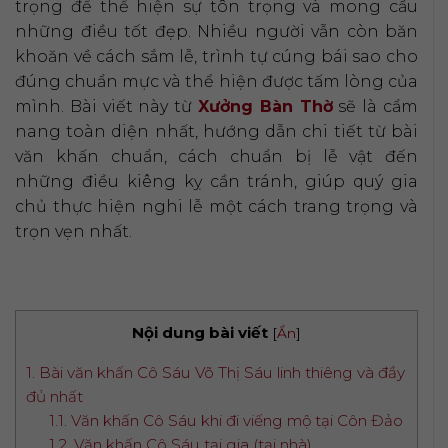
trọng để thể hiện sự tôn trọng và mong cầu
những điều tốt đẹp. Nhiều người vẫn còn băn
khoăn về cách sắm lễ, trình tự cúng bái sao cho
đúng chuẩn mực và thể hiện được tấm lòng của
mình. Bài viết này từ
Xưởng Bàn Thờ
sẽ là cẩm
nang toàn diện nhất, hướng dẫn chi tiết từ bài
văn khấn chuẩn, cách chuẩn bị lễ vật đến
những điều kiêng kỵ cần tránh, giúp quý gia
chủ thực hiện nghi lễ một cách trang trọng và
trọn vẹn nhất.
Nội dung bài viết
[
Ẩn
]
1. Bài văn khấn Cô Sáu Võ Thị Sáu linh thiêng và đầy
đủ nhất
1.1. Văn khấn Cô Sáu khi đi viếng mộ tại Côn Đảo
1.2. Văn khấn Cô Sáu tại gia (tại nhà)