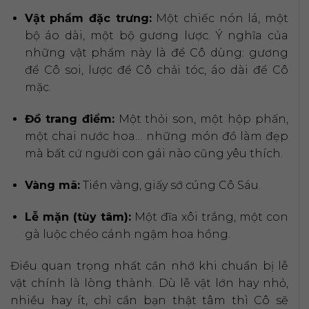
Vật phẩm đặc trưng:
Một chiếc nón lá, một
bộ áo dài, một bộ gương lược. Ý nghĩa của
những vật phẩm này là để Cô dùng: gương
để Cô soi, lược để Cô chải tóc, áo dài để Cô
mặc.
Đồ trang điểm:
Một thỏi son, một hộp phấn,
một chai nước hoa… những món đồ làm đẹp
mà bất cứ người con gái nào cũng yêu thích.
Vàng mã:
Tiền vàng, giấy sớ cúng Cô Sáu.
Lễ mặn (tùy tâm):
Một đĩa xôi trắng, một con
gà luộc chéo cánh ngậm hoa hồng.
Điều quan trọng nhất cần nhớ khi chuẩn bị lễ
vật chính là lòng thành. Dù lễ vật lớn hay nhỏ,
nhiều hay ít, chỉ cần bạn thật tâm thì Cô sẽ