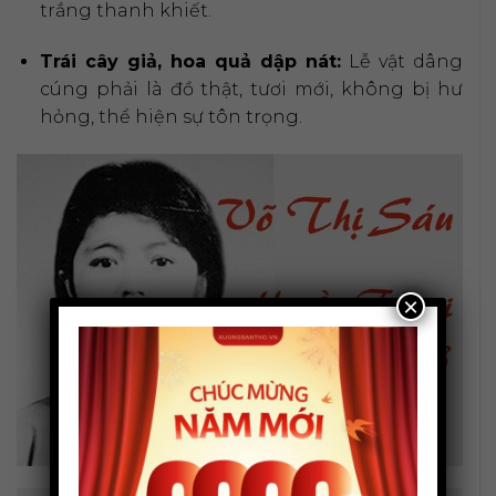
trắng thanh khiết.
Trái cây giả, hoa quả dập nát:
Lễ vật dâng
cúng phải là đồ thật, tươi mới, không bị hư
hỏng, thể hiện sự tôn trọng.
×