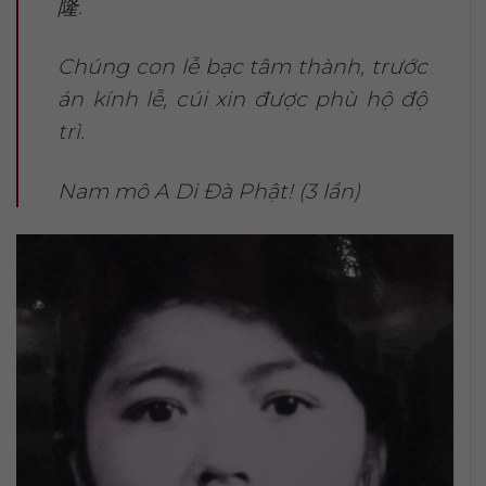
隆.
Chúng con lễ bạc tâm thành, trước
án kính lễ, cúi xin được phù hộ độ
trì.
Nam mô A Di Đà Phật! (3 lần)