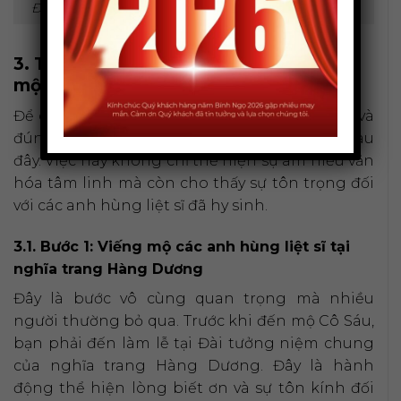
Đi lễ cô Sáu cần chuẩn bị lễ vật chu đáo, tươm tất.
3. Trình tự và thủ tục hành lễ khi viếng
mộ Cô Sáu tại Côn Đảo
Để chuyến đi viếng mộ cô sáu được trọn vẹn và
đúng trình tự, bạn nên tuân thủ các bước sau
đây. Việc này không chỉ thể hiện sự am hiểu văn
hóa tâm linh mà còn cho thấy sự tôn trọng đối
với các anh hùng liệt sĩ đã hy sinh.
3.1. Bước 1: Viếng mộ các anh hùng liệt sĩ tại
nghĩa trang Hàng Dương
Đây là bước vô cùng quan trọng mà nhiều
người thường bỏ qua. Trước khi đến mộ Cô Sáu,
bạn phải đến làm lễ tại Đài tưởng niệm chung
của nghĩa trang Hàng Dương. Đây là hành
động thể hiện lòng biết ơn và sự tôn kính đối