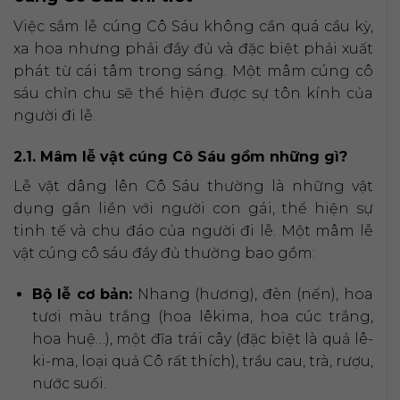
Việc sắm lễ cúng Cô Sáu không cần quá cầu kỳ,
xa hoa nhưng phải đầy đủ và đặc biệt phải xuất
phát từ cái tâm trong sáng. Một mâm cúng cô
sáu chỉn chu sẽ thể hiện được sự tôn kính của
người đi lễ.
2.1. Mâm lễ vật cúng Cô Sáu gồm những gì?
Lễ vật dâng lên Cô Sáu thường là những vật
dụng gắn liền với người con gái, thể hiện sự
tinh tế và chu đáo của người đi lễ. Một mâm lễ
vật cúng cô sáu đầy đủ thường bao gồm:
Bộ lễ cơ bản:
Nhang (hương), đèn (nến), hoa
tươi màu trắng (hoa lêkima, hoa cúc trắng,
hoa huệ…), một đĩa trái cây (đặc biệt là quả lê-
ki-ma, loại quả Cô rất thích), trầu cau, trà, rượu,
nước suối.