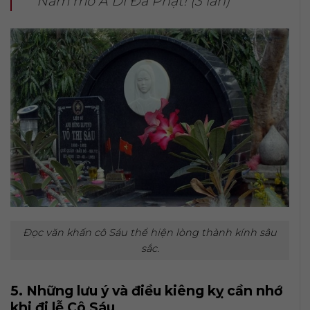
Nam mô A Di Đà Phật! (3 lần)
Đọc văn khấn cô Sáu thể hiện lòng thành kính sâu
sắc.
5. Những lưu ý và điều kiêng kỵ cần nhớ
khi đi lễ Cô Sáu