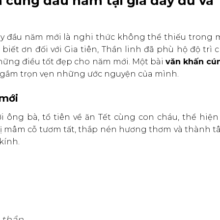
n cúng đầu năm tại gia đầy đủ và
ày đầu năm mới là nghi thức không thể thiếu trong 
 biết ơn đối với Gia tiên, Thần linh đã phù hộ độ trì 
ững điều tốt đẹp cho năm mới. Một bài
văn khấn cú
i gắm trọn vẹn những ước nguyện của mình.
 mới
 ông bà, tổ tiên về ăn Tết cùng con cháu, thể hiện
ị mâm cỗ tươm tất, thắp nén hương thơm và thành t
kính.
 thần.