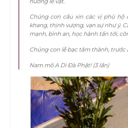
hưởng lễ vật.
Chúng con cầu xin các vị phù hộ 
khang, thịnh vượng, vạn sự như ý. 
mạnh, bình an, học hành tấn tới, cô
Chúng con lễ bạc tâm thành, trước án
Nam mô A Di Đà Phật! (3 lần)