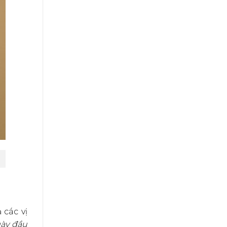
 các vị
ày đầu