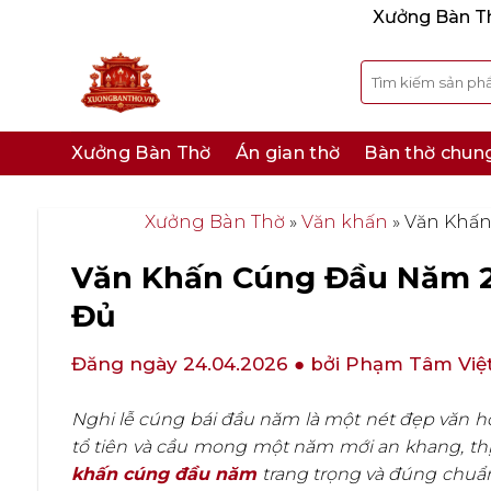
Bỏ
Xưởng Bàn Thờ
qua
nội
Tìm
kiếm:
dung
Xưởng Bàn Thờ
Án gian thờ
Bàn thờ chun
Xưởng Bàn Thờ
»
Văn khấn
»
Văn Khấn
Văn Khấn Cúng Đầu Năm 20
Đủ
Đăng ngày 24.04.2026
● bởi Phạm Tâm Việ
Nghi lễ cúng bái đầu năm là một nét đẹp văn hóa
tổ tiên và cầu mong một năm mới an khang, thị
khấn cúng đầu năm
trang trọng và đúng chuẩn 