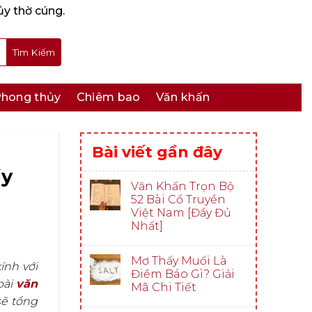
ủy thờ cúng.
hong thủy
Chiêm bao
Văn khấn
Bài viết gần đây
ầy
Văn Khấn Trọn Bộ
52 Bài Cổ Truyền
Việt Nam [Đầy Đủ
Nhất]
Mơ Thấy Muối Là
ính với
Điềm Báo Gì? Giải
bài
văn
Mã Chi Tiết
ẽ tổng