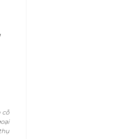
a
g
 cỗ
goại
 thụ