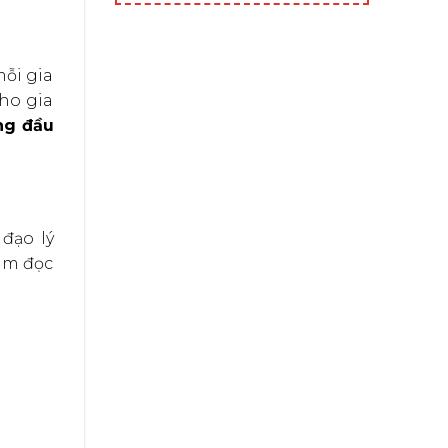
mỗi gia
cho gia
ng đầu
 đạo lý
âm đọc