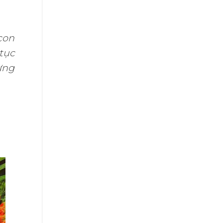
con
tục
ưng