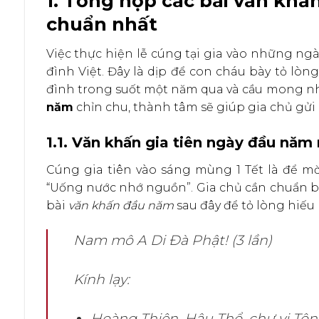
1. Tổng hợp các bài văn khấ
chuẩn nhất
Việc thực hiện lễ cúng tại gia vào những ng
đình Việt. Đây là dịp để con cháu bày tỏ lòng
đình trong suốt một năm qua và cầu mong nh
năm
chỉn chu, thành tâm sẽ giúp gia chủ gử
1.1. Văn khấn gia tiên ngày đầu năm
Cúng gia tiên vào sáng mùng 1 Tết là để mời
“Uống nước nhớ nguồn”. Gia chủ cần chuẩn b
bài
văn khấn đầu năm
sau đây để tỏ lòng hiếu 
Nam mô A Di Đà Phật! (3 lần)
Kính lạy:
Hoàng Thiên, Hậu Thổ, chư vị Tôn