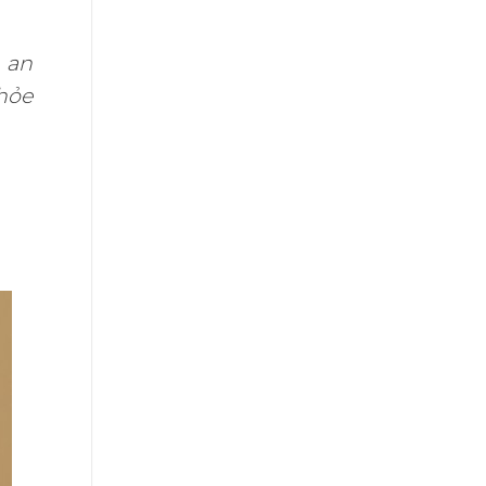
 an
hỏe