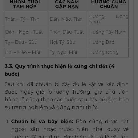
NHÓM TUỔI
CÁC NĂM
HƯỚNG CÚNG
TAM HỢP
GẶP HẠN
CHUẨN
Hướng Đông
Thân – Tý – Thìn
Dần, Mão, Thìn
Nam
Dần – Ngọ – Tuất
Thân, Dậu, Tuất
Hướng Tây Nam
Tỵ – Dậu – Sửu
Hợi, Tý, Sửu
Hướng Bắc
Hợi – Mão – Mùi
Tỵ, Ngọ, Mùi
Hướng Đông
3.3. Quy trình thực hiện lễ cúng chi tiết (4
bước)
Sau khi đã chuẩn bị đầy đủ lễ vật và xác định
được ngày giờ, phương hướng, gia chủ tiến
hành lễ cúng theo các bước sau đây để đảm bảo
sự trang nghiêm và đúng nghi thức.
Chuẩn bị và bày biện:
Bàn cúng được đặt
ngoài sân hoặc trước hiên nhà, quay về
hướng đã xác định. Bày biện tất cả lễ vật lên