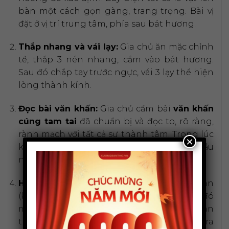
bàn một cách gọn gàng, trang trọng. Bài vị
đặt ở vị trí trung tâm, phía sau bát hương.
Thắp nhang và vái lạy:
Gia chủ ăn mặc chỉnh
tề, thắp 3 nén nhang, cắm vào bát hương.
Sau đó chắp tay trước ngực, vái 3 lạy thể hiện
lòng thành kính.
Đọc bài văn khấn:
Gia chủ cầm bài
văn khấn
cúng tam tai
đã chuẩn bị và đọc to, rõ ràng,
rành mạch với tất cả sự thành tâm. Trong lúc
×
khấn, hãy tập trung tâm trí vào lời cầu
nguyện của mình.
Hóa vàng và kết thúc lễ:
Sau khi hương tàn
(khoảng 2/3), gia chủ vái 3 lạy tạ lễ, sau đó
mang giấy tiền vàng mã, bài vị và hình nhân
thế mạng đi hóa. Gạo và muối được rắc ra