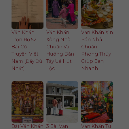
Văn Khấn
Văn Khấn
Văn Khấn Xin
Trọn Bộ 52
Xông Nhà
Bán Nhà
Bài Cổ
Chuẩn Và
Chuẩn
Truyền Việt
Hướng Dẫn
Phong Thủy
Nam [Đầy Đủ
Tẩy Uế Hút
Giúp Bán
Nhất]
Lộc
Nhanh
Bài Văn Khấn
3 Bài Văn
Văn Khấn Tứ