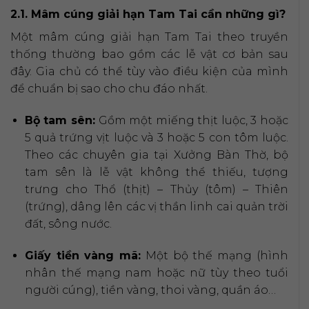
2.1. Mâm cúng giải hạn Tam Tai cần những gì?
Một mâm cúng giải hạn Tam Tai theo truyền
thống thường bao gồm các lễ vật cơ bản sau
đây. Gia chủ có thể tùy vào điều kiện của mình
để chuẩn bị sao cho chu đáo nhất.
Bộ tam sên:
Gồm một miếng thịt luộc, 3 hoặc
5 quả trứng vịt luộc và 3 hoặc 5 con tôm luộc.
Theo các chuyên gia tại Xưởng Bàn Thờ, bộ
tam sên là lễ vật không thể thiếu, tượng
trưng cho Thổ (thịt) – Thủy (tôm) – Thiên
(trứng), dâng lên các vị thần linh cai quản trời
đất, sông nước.
Giấy tiền vàng mã:
Một bộ thế mạng (hình
nhân thế mạng nam hoặc nữ tùy theo tuổi
người cúng), tiền vàng, thoi vàng, quần áo…