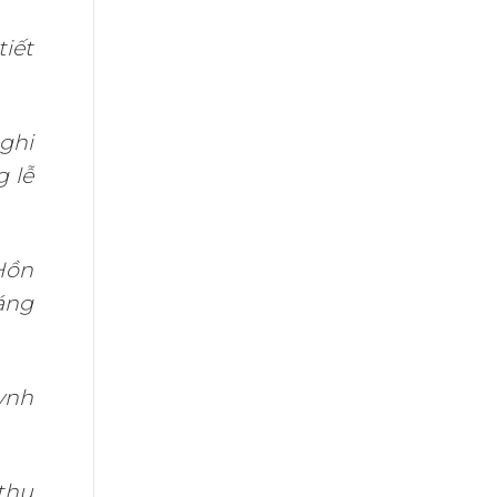
iết
ghi
g lễ
Hồn
áng
ynh
thụ