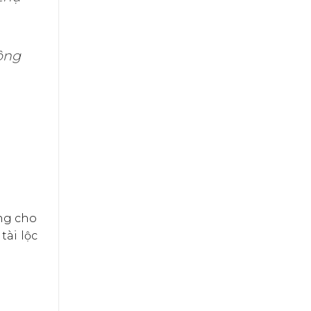
công
ong cho
tài lộc