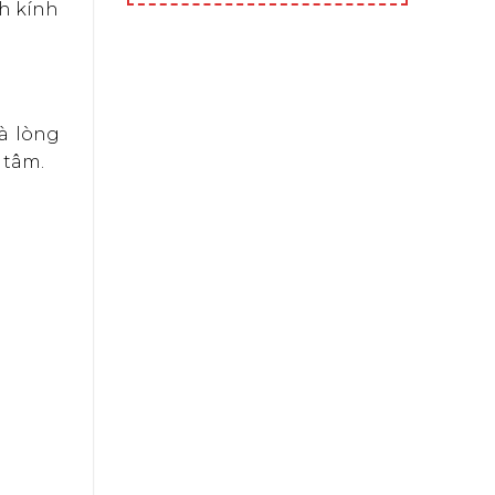
nh kính
và lòng
 tâm.