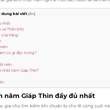
 dung bài viết
[
Ẩn
]
ủ nhất
 và Thần linh)
n, cửa hàng
n
niên
Nam có gì đặc trưng?
ất niên
ốt nhất năm Giáp Thìn?
iên
ên năm Giáp Thìn đầy đủ nhất
c gia chủ tìm kiếm khi chuẩn bị cho lễ cúng cuối nă