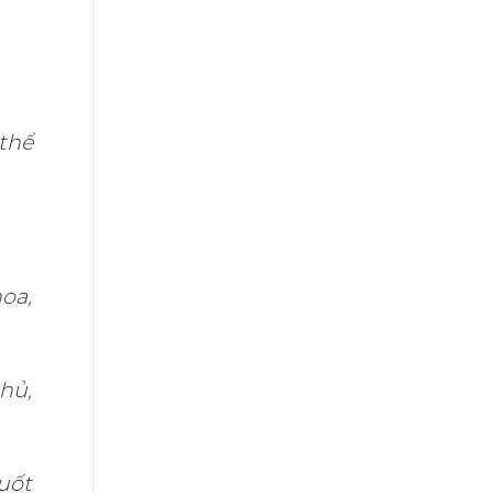
thể
oa,
chủ,
uốt