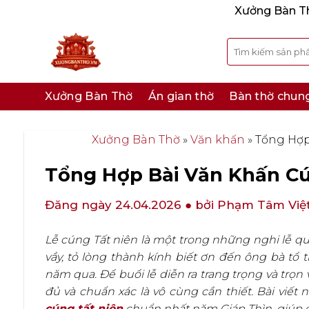
Bỏ
Xưởng Bàn Thờ
qua
nội
Tìm
kiếm:
dung
Xưởng Bàn Thờ
Án gian thờ
Bàn thờ chun
Xưởng Bàn Thờ
»
Văn khấn
»
Tổng Hợp
Tổng Hợp Bài Văn Khấn Cú
Đăng ngày 24.04.2026
● bởi Phạm Tâm Việ
Lễ cúng Tất niên là một trong những nghi lễ q
vầy, tỏ lòng thành kính biết ơn đến ông bà tổ 
năm qua. Để buổi lễ diễn ra trang trọng và trọn 
đủ và chuẩn xác là vô cùng cần thiết. Bài viết 
cúng tất niên
chuẩn nhất năm Giáp Thìn, giúp c