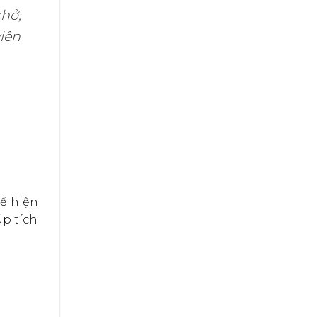
hở,
iên
ể hiện
úp tích