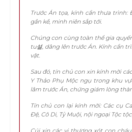
Trước Án tọa, kính cẩn thưa trình:
gần kề, minh niên sắp tới.
Chúng con cùng toàn thể gia quyến
tu설, dâng lên trước Án. Kính cẩn tr
vật.
Sau đó, tín chủ con xin kính mời c
Y Thảo Phụ Mộc ngụ trong khu vực 
lâm trước Án, chứng giám lòng thành
Tín chủ con lại kính mời: Các cụ 
Đệ, Cô Di, Tỷ Muội, nội ngoại Tộc tộc,
Cúi xin các vị thương xót con cháu