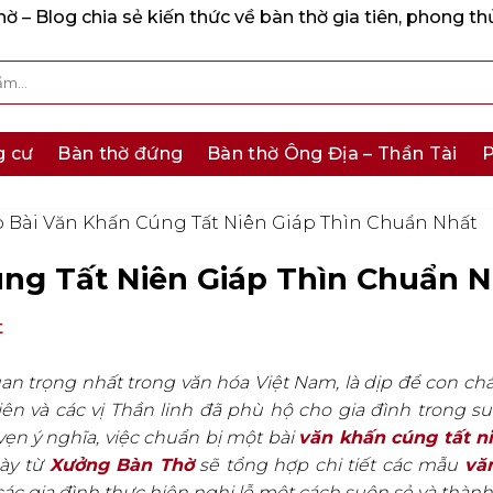
 – Blog chia sẻ kiến thức về bàn thờ gia tiên, phong th
g cư
Bàn thờ đứng
Bàn thờ Ông Địa – Thần Tài
P
 Bài Văn Khấn Cúng Tất Niên Giáp Thìn Chuẩn Nhất
ng Tất Niên Giáp Thìn Chuẩn N
t
uan trọng nhất trong văn hóa Việt Nam, là dịp để con c
tiên và các vị Thần linh đã phù hộ cho gia đình trong s
vẹn ý nghĩa, việc chuẩn bị một bài
văn khấn cúng tất n
này từ
Xưởng Bàn Thờ
sẽ tổng hợp chi tiết các mẫu
vă
ác gia đình thực hiện nghi lễ một cách suôn sẻ và thành