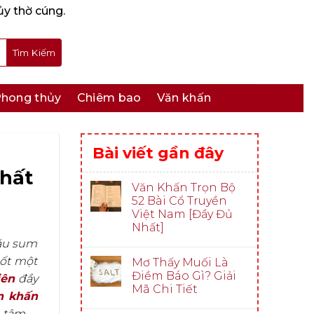
ủy thờ cúng.
hong thủy
Chiêm bao
Văn khấn
Bài viết gần đây
hất
Văn Khấn Trọn Bộ
52 Bài Cổ Truyền
Việt Nam [Đầy Đủ
Nhất]
háu sum
uốt một
Mơ Thấy Muối Là
Điềm Báo Gì? Giải
iên
đầy
Mã Chi Tiết
n khấn
 tâm.