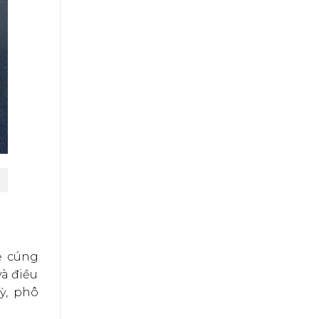
ễ cúng
và điều
ỳ, phô