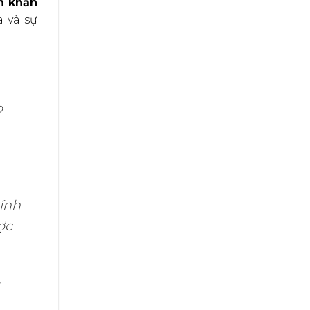
n khấn
 và sự
ọ
ính
ợc