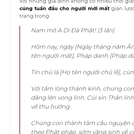
Với những gia đình không có nhiều thời gi
cúng tuần đầu cho người mới mất
giản lược
trang trọng.
Nam mô A Di Đà Phật! (3 lần)
Hôm nay, ngày [Ngày tháng năm Âm l
tên người mất], Pháp danh [Pháp da
Tín chủ là [Họ tên người chủ lễ], cùn
Với tấm lòng thành kính, chúng con
dâng lên vong linh. Cúi xin Thần li
về thụ hưởng.
Chúng con thành tâm cầu nguyện c
theo Phật pháp, sớm vãng sinh về cõ