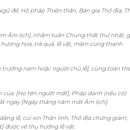
gũ đế, Hộ pháp Thiện thần, Bản gia Thổ địa, T
m Âm lịch], nhằm tuần Chung thất thứ nhất, g
hương hoa, trà quả, lễ vật, mâm cúng thanh
 trưởng nam hoặc người chủ lễ], cùng toàn th
 của: [Họ tên người mất], Pháp danh (nếu có):
mất ngày [Ngày tháng năm mất Âm lịch].
âng lễ, cúi xin Thần linh, Thổ địa chứng giám,
] được về thụ hưởng lễ vật.