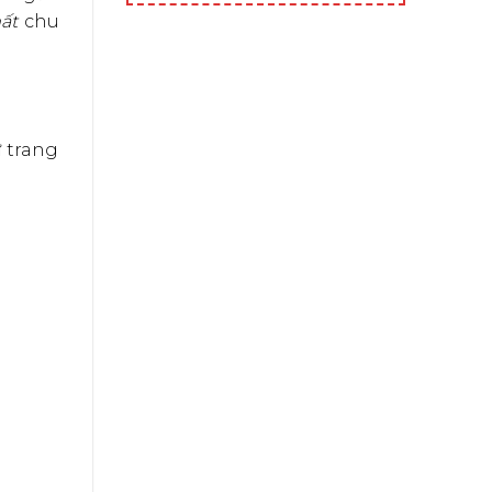
ất
chu
ừ trang