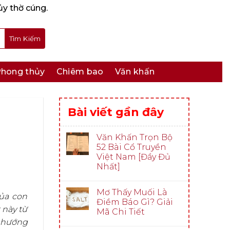
ủy thờ cúng.
hong thủy
Chiêm bao
Văn khấn
Bài viết gần đây
Văn Khấn Trọn Bộ
52 Bài Cổ Truyền
Việt Nam [Đầy Đủ
Nhất]
Mơ Thấy Muối Là
của con
Điềm Báo Gì? Giải
 này từ
Mã Chi Tiết
c hướng