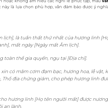
an hoặc không am hiểu các nghi lễ phức tạp, mẫu
vă
 này là lựa chọn phù hợp, vẫn đảm bảo được ý nghĩa
ịch], là tuần thất thứ nhất của hương linh [H
nh], mất ngày [Ngày mất Âm lịch].
g toàn thể gia quyến, ngụ tại [Địa chỉ].
 xin có mâm cơm đạm bạc, hương hoa, lễ vật, k
nh, Thổ địa chứng giám, cho phép hương linh đư
ho hương linh [Họ tên người mất] được nương
i an lành.