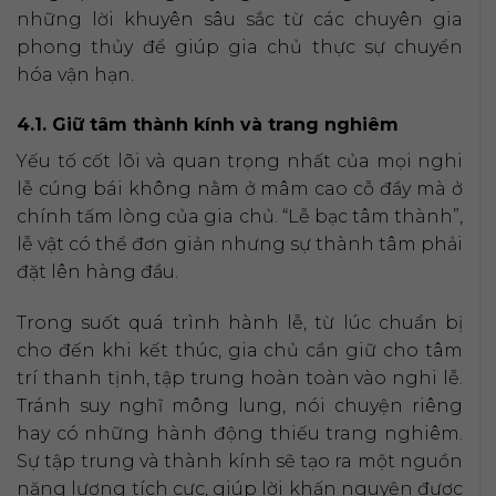
những lời khuyên sâu sắc từ các chuyên gia
phong thủy để giúp gia chủ thực sự chuyển
hóa vận hạn.
4.1. Giữ tâm thành kính và trang nghiêm
Yếu tố cốt lõi và quan trọng nhất của mọi nghi
lễ cúng bái không nằm ở mâm cao cỗ đầy mà ở
chính tấm lòng của gia chủ. “Lễ bạc tâm thành”,
lễ vật có thể đơn giản nhưng sự thành tâm phải
đặt lên hàng đầu.
Trong suốt quá trình hành lễ, từ lúc chuẩn bị
cho đến khi kết thúc, gia chủ cần giữ cho tâm
trí thanh tịnh, tập trung hoàn toàn vào nghi lễ.
Tránh suy nghĩ mông lung, nói chuyện riêng
hay có những hành động thiếu trang nghiêm.
Sự tập trung và thành kính sẽ tạo ra một nguồn
năng lượng tích cực, giúp lời khấn nguyện được