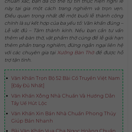
chuẩn xác, bạn đã có thể tự tin thực hiện nghi lễ
này tại gia một cách trang nghiêm và trọn vẹn.
Điều quan trọng nhất để một buổi lễ thành công
chính là sự kết hợp của ba yếu tố: Văn khấn đúng –
Lễ vật đủ – Tâm thành kính. Nếu bạn cần tư vấn
thêm về bàn thờ, vật phẩm thờ cúng để lễ giải hạn
thêm phần trang nghiêm, đừng ngần ngại liên hệ
với các chuyên gia tại
Xưởng Bàn Thờ
để được hỗ
trợ tận tình.
Văn Khấn Trọn Bộ 52 Bài Cổ Truyền Việt Nam
[Đầy Đủ Nhất]
Văn Khấn Xông Nhà Chuẩn Và Hướng Dẫn
Tẩy Uế Hút Lộc
Văn Khấn Xin Bán Nhà Chuẩn Phong Thủy
Giúp Bán Nhanh
Bài Văn Khấn Vua Cha Ngọc Hoàng Chuẩn