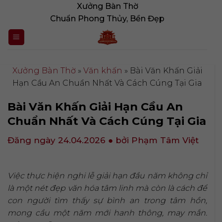
Bỏ
Xưởng Bàn Thờ
qua
Chuẩn Phong Thủy, Bền Đẹp
nội
dung
Xưởng Bàn Thờ
»
Văn khấn
»
Bài Văn Khấn Giải
Hạn Cầu An Chuẩn Nhất Và Cách Cúng Tại Gia
Bài Văn Khấn Giải Hạn Cầu An
Chuẩn Nhất Và Cách Cúng Tại Gia
Đăng ngày 24.04.2026
● bởi Phạm Tâm Việt
Việc thực hiện nghi lễ giải hạn đầu năm không chỉ
là một nét đẹp văn hóa tâm linh mà còn là cách để
con người tìm thấy sự bình an trong tâm hồn,
mong cầu một năm mới hanh thông, may mắn.