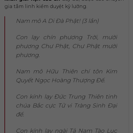
gia tâm linh kiểm duyệt kỹ lưỡng.
Nam mô A Di Đà Phật! (3 lần)
Con lạy chín phương Trời, mười
phương Chư Phật, Chư Phật mười
phương.
Nam mô Hữu Thiên chí tôn Kim
Quyết Ngọc Hoàng Thượng Đế.
Con kính lạy Đức Trung Thiên tinh
chúa Bắc cực Tử vi Tràng Sinh Đại
đế.
Con kính lạy ngài Tả Nam Tào Lục