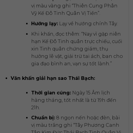
vị màu vàng ghi “Thiên Cung Phân
Vỹ Kế Đô Tinh Quân Vị Tiền”.
Hướng lạy:
Lạy về hướng chính Tây.
Khi khấn, đọc thêm: “Nay vì gặp niên
hạn Kế Đô Tinh quân trực chiếu, cuối
xin Tinh quân chứng giám, thụ
hưởng lễ vật, giải trừ tai ách, ban cho
gia đạo bình an, vạn sự tốt lành.”
Văn khấn giải hạn sao Thái Bạch:
Thời gian cúng:
Ngày 15 Âm lịch
hàng tháng, tốt nhất là từ 19h đến
21h.
Chuẩn bị:
8 ngọn nến hoặc đèn, bài
vị màu trắng ghi “Tây Phương Canh
Tân Kim Đức Thái Bạch Tinh Quân Vị