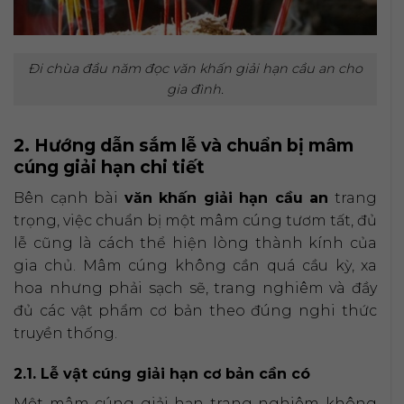
Đi chùa đầu năm đọc văn khấn giải hạn cầu an cho
gia đình.
2. Hướng dẫn sắm lễ và chuẩn bị mâm
cúng giải hạn chi tiết
Bên cạnh bài
văn khấn giải hạn cầu an
trang
trọng, việc chuẩn bị một mâm cúng tươm tất, đủ
lễ cũng là cách thể hiện lòng thành kính của
gia chủ. Mâm cúng không cần quá cầu kỳ, xa
hoa nhưng phải sạch sẽ, trang nghiêm và đầy
đủ các vật phẩm cơ bản theo đúng nghi thức
truyền thống.
2.1. Lễ vật cúng giải hạn cơ bản cần có
Một mâm cúng giải hạn trang nghiêm không