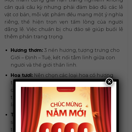
cần quá cầu kỳ nhưng phải đảm bảo đủ các lễ
vật cơ bản, mỗi vật phẩm đều mang một ý nghĩa
riêng, thể hiện trọn vẹn tấm lòng của người
dâng lễ. Việc chuẩn bị chu đáo sẽ giúp buổi lễ
thêm phần trang trọng.
Hương thơm:
3 nén hương, tượng trưng cho
Giới – Định – Tuệ, kết nối tâm linh giữa con
người và thế giới thần linh.
Hoa tươi:
Nên chọn các loại hoa có hương
×
thơm nhẹ nhàng, màu sắc tươi tắn như hoa
cúc vàng, hoa huệ, tượng trưng cho lòng
thành kính thanh cao dâng lên các vị thần
linh.
Trái cây:
Mâm ngũ quả với 5 loại quả có màu
sắc khác nhau, tượng trưng cho Ngũ hành
tương sinh, cầu mong sự đủ đầy, trọn vẹn.