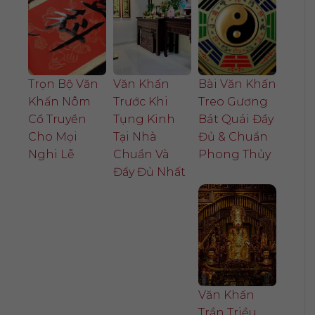
Trọn Bộ Văn
Văn Khấn
Bài Văn Khấn
Khấn Nôm
Trước Khi
Treo Gương
Cổ Truyền
Tụng Kinh
Bát Quái Đầy
Cho Mọi
Tại Nhà
Đủ & Chuẩn
Nghi Lễ
Chuẩn Và
Phong Thủy
Đầy Đủ Nhất
Văn Khấn
Trần Triều